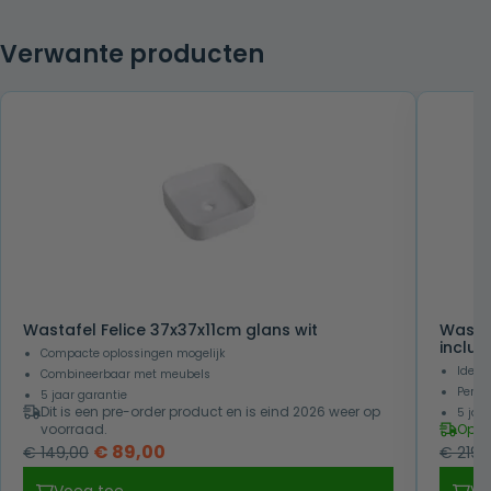
Verwante producten
Wastafel Felice 37x37x11cm glans wit
Wasta
inclus
Compacte oplossingen mogelijk
Ideaa
Combineerbaar met meubels
Perfe
5 jaar garantie
Dit is een pre-order product en is eind 2026 weer op
5 jaa
voorraad.
Op v
Oorspronkelijke
Huidige
€
89,00
€
149,00
€
219,
prijs
prijs