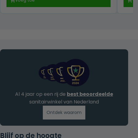
Voeg toe
Vo
was:
is:
€ 149,00.
€ 89,00.
Al 4 jaar op een rij de
best beoordeelde
sanitairwinkel van Nederland
Ontdek waarom
Blijf op de hoogte