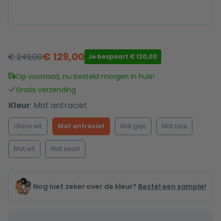
€
129,00
€
249,00
Je bespaart
€
120,00
Oorspronkelijke
Huidige
prijs
prijs
Op voorraad, nu besteld morgen in huis!
was:
is:
Gratis verzending
€ 249,00.
€ 129,00.
Kleur
:
Mat antraciet
Glans wit
Mat antraciet
Mat grijs
Mat roze
Mat wit
Mat zwart
Nog niet zeker over de kleur?
Bestel een sample!