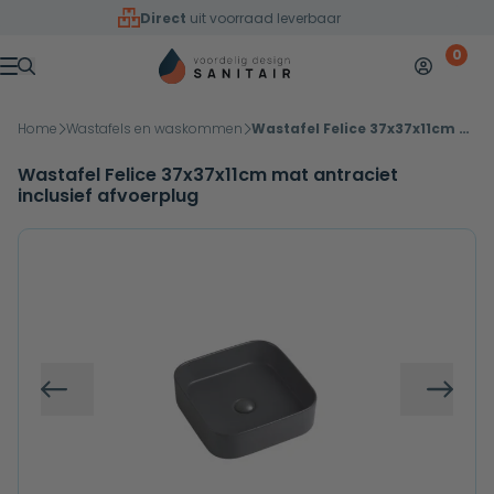
Overslaan naar inhoud
Direct
uit voorraad leverbaar
0
Mijn accoun
Winkelw
Menu
Home
Wastafels en waskommen
Wastafel Felice 37x37x11cm mat antraciet inclusief afvoerplug
Wastafel Felice 37x37x11cm mat antraciet
inclusief afvoerplug
Vorige
Volg