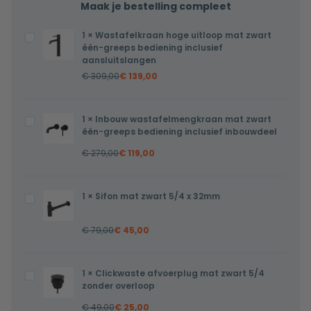
Maak je bestelling compleet
1
×
Wastafelkraan hoge uitloop mat zwart
Wastafelkraan
één-greeps bediening inclusief
hoge
aansluitslangen
uitloop
€
309,00
€
139,00
mat
zwart
1
×
Inbouw wastafelmengkraan mat zwart
Inbouw
één-
één-greeps bediening inclusief inbouwdeel
wastafelmengkraan
greeps
€
279,00
€
119,00
mat
bediening
zwart
inclusief
één-
aansluitslangen
1
×
Sifon mat zwart 5/4 x 32mm
Sifon
greeps
mat
bediening
€
79,00
€
45,00
zwart
inclusief
5/4
inbouwdeel
x
1
×
Clickwaste afvoerplug mat zwart 5/4
Clickwaste
32mm
zonder overloop
afvoerplug
€
49,00
€
25,00
mat