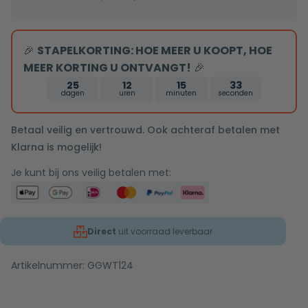
zwart
5/4
🎉
STAPELKORTING: HOE MEER U KOOPT, HOE
zonder
MEER KORTING U ONTVANGT!
🎉
overloop
25
12
15
33
dagen
uren
minuten
seconden
Betaal veilig en vertrouwd. Ook achteraf betalen met
Klarna is mogelijk!
Je kunt bij ons veilig betalen met:
Direct
uit voorraad leverbaar
Artikelnummer:
GGWT124