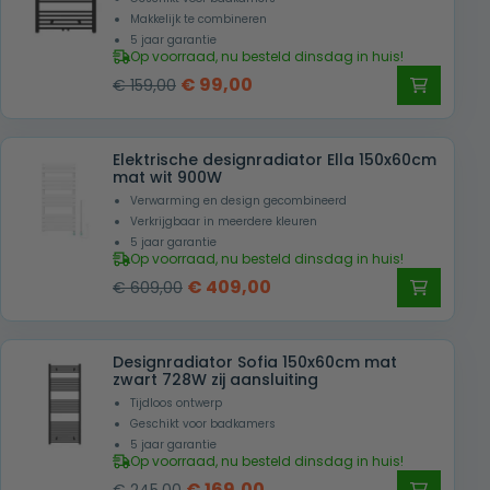
Makkelijk te combineren
5 jaar garantie
Op voorraad, nu besteld dinsdag in huis!
Oorspronkelijke
Huidige
€
99,00
€
159,00
prijs
prijs
was:
is:
Elektrische designradiator Ella 150x60cm
€ 159,00.
€ 99,00.
mat wit 900W
Verwarming en design gecombineerd
Verkrijgbaar in meerdere kleuren
5 jaar garantie
Op voorraad, nu besteld dinsdag in huis!
Oorspronkelijke
Huidige
€
409,00
€
609,00
prijs
prijs
was:
is:
Designradiator Sofia 150x60cm mat
€ 609,00.
€ 409,00.
zwart 728W zij aansluiting
Tijdloos ontwerp
Geschikt voor badkamers
5 jaar garantie
Op voorraad, nu besteld dinsdag in huis!
Oorspronkelijke
Huidige
€
169,00