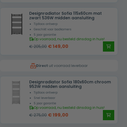
prijs
prijs
was:
is:
Designradiator Sofia 115x60cm mat
€ 169,00.
€ 109,00.
zwart 536W midden aansluiting
Tijdloos ontwerp
Geschikt voor badkamers
5 jaar garantie
Op voorraad, nu besteld dinsdag in huis!
Oorspronkelijke
Huidige
€
149,00
€
205,00
prijs
prijs
was:
is:
Direct
uit voorraad leverbaar
€ 205,00.
€ 149,00.
Designradiator Sofia 180x60cm chroom
953W midden aansluiting
Tijdloos ontwerp
Snel leverbaar
5 jaar garantie
Op voorraad, nu besteld dinsdag in huis!
Oorspronkelijke
Huidige
€
199,00
€
275,00
prijs
prijs