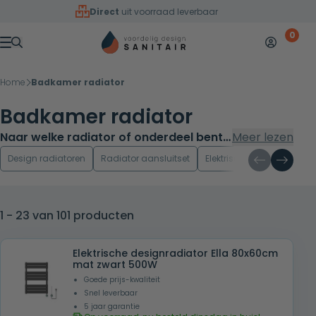
Overslaan naar inhoud
Direct
uit voorraad leverbaar
0
Mijn accoun
Winkelw
Menu
Home
Badkamer radiator
Badkamer radiator
Naar welke radiator of onderdeel bent
Meer lezen
u opzoek?
Design radiatoren
Radiator aansluitset
Elektrische badkamer rad
1 - 23 van 101 producten
Elektrische designradiator Ella 80x60cm
mat zwart 500W
Goede prijs-kwaliteit
Snel leverbaar
5 jaar garantie