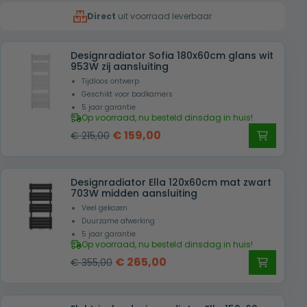
was:
is:
Direct
uit voorraad leverbaar
€ 159,00.
€ 99,00.
Designradiator Sofia 180x60cm glans wit
953W zij aansluiting
Tijdloos ontwerp
Geschikt voor badkamers
5 jaar garantie
Op voorraad, nu besteld dinsdag in huis!
Oorspronkelijke
Huidige
€
159,00
€
215,00
prijs
prijs
was:
is:
Designradiator Ella 120x60cm mat zwart
€ 215,00.
€ 159,00.
703W midden aansluiting
Veel gekozen
Duurzame afwerking
5 jaar garantie
Op voorraad, nu besteld dinsdag in huis!
Oorspronkelijke
Huidige
€
265,00
€
355,00
prijs
prijs
was:
is: