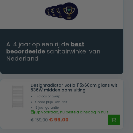
€ 559,00.
€ 359,00.
Al 4 jaar op een rij de
best
beoordeelde
sanitairwinkel van
Nederland
Designradiator Sofia 115x60cm glans wit
536W midden aansluiting
Tijdloos ontwerp
Goede prijs-kwaliteit
5 jaar garantie
Op voorraad, nu besteld dinsdag in huis!
Oorspronkelijke
Huidige
€
99,00
€
159,00
prijs
prijs