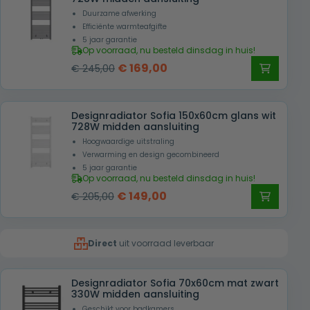
Duurzame afwerking
Efficiënte warmteafgifte
5 jaar garantie
Op voorraad, nu besteld dinsdag in huis!
Oorspronkelijke
Huidige
€
169,00
€
245,00
prijs
prijs
was:
is:
Designradiator Sofia 150x60cm glans wit
€ 245,00.
€ 169,00.
728W midden aansluiting
Hoogwaardige uitstraling
Verwarming en design gecombineerd
5 jaar garantie
Op voorraad, nu besteld dinsdag in huis!
Oorspronkelijke
Huidige
€
149,00
€
205,00
prijs
prijs
was:
is:
Direct
uit voorraad leverbaar
€ 205,00.
€ 149,00.
Designradiator Sofia 70x60cm mat zwart
330W midden aansluiting
Geschikt voor badkamers