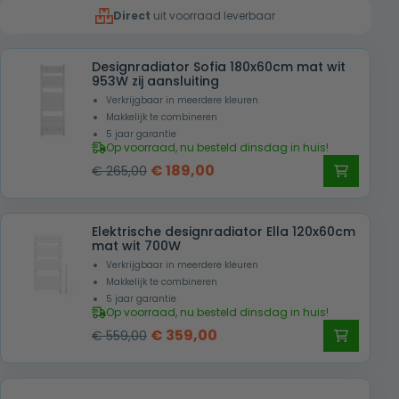
Direct
uit voorraad leverbaar
€ 609,00.
€ 409,00.
Designradiator Sofia 180x60cm mat wit
953W zij aansluiting
Verkrijgbaar in meerdere kleuren
Makkelijk te combineren
5 jaar garantie
Op voorraad, nu besteld dinsdag in huis!
Oorspronkelijke
Huidige
€
189,00
€
265,00
prijs
prijs
was:
is:
Elektrische designradiator Ella 120x60cm
€ 265,00.
€ 189,00.
mat wit 700W
Verkrijgbaar in meerdere kleuren
Makkelijk te combineren
5 jaar garantie
Op voorraad, nu besteld dinsdag in huis!
Oorspronkelijke
Huidige
€
359,00
€
559,00
prijs
prijs
was:
is: