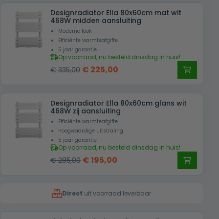
was:
is:
Designradiator Ella 80x60cm mat wit
€ 275,00.
€ 199,00.
468W midden aansluiting
Moderne look
Efficiënte warmteafgifte
5 jaar garantie
Op voorraad, nu besteld dinsdag in huis!
Oorspronkelijke
Huidige
€
225,00
€
335,00
prijs
prijs
was:
is:
Designradiator Ella 80x60cm glans wit
€ 335,00.
€ 225,00.
468W zij aansluiting
Efficiënte warmteafgifte
Hoogwaardige uitstraling
5 jaar garantie
Op voorraad, nu besteld dinsdag in huis!
Oorspronkelijke
Huidige
€
195,00
€
285,00
prijs
prijs
was:
is:
Direct
uit voorraad leverbaar
€ 285,00.
€ 195,00.