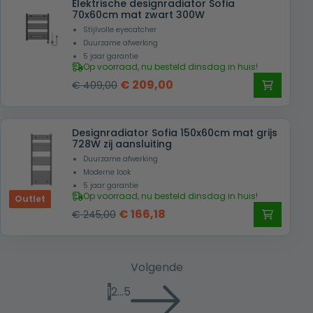
Elektrische designradiator Sofia
70x60cm mat zwart 300W
Stijlvolle eyecatcher
Duurzame afwerking
5 jaar garantie
Op voorraad, nu besteld dinsdag in huis!
Oorspronkelijke
Huidige
€
209,00
€
409,00
prijs
prijs
was:
is:
Designradiator Sofia 150x60cm mat grijs
€ 409,00.
€ 209,00.
728W zij aansluiting
Duurzame afwerking
Moderne look
5 jaar garantie
Op voorraad, nu besteld dinsdag in huis!
Outlet
Oorspronkelijke
Huidige
€
166,18
€
245,00
prijs
prijs
was:
is:
€ 245,00.
€ 166,18.
Volgende
1
2
…
5