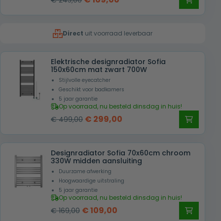
€
245,00
prijs
prijs
was:
is:
Direct
uit voorraad leverbaar
€ 245,00.
€ 169,00.
Elektrische designradiator Sofia
150x60cm mat zwart 700W
Stijlvolle eyecatcher
Geschikt voor badkamers
5 jaar garantie
Op voorraad, nu besteld dinsdag in huis!
Oorspronkelijke
Huidige
€
299,00
€
499,00
prijs
prijs
was:
is:
Designradiator Sofia 70x60cm chroom
€ 499,00.
€ 299,00.
330W midden aansluiting
Duurzame afwerking
Hoogwaardige uitstraling
5 jaar garantie
Op voorraad, nu besteld dinsdag in huis!
Oorspronkelijke
Huidige
€
109,00
€
169,00