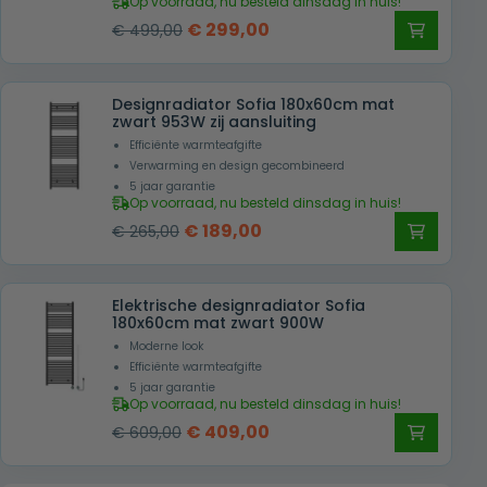
Op voorraad, nu besteld dinsdag in huis!
Oorspronkelijke
Huidige
€
299,00
€
499,00
prijs
prijs
was:
is:
Designradiator Sofia 180x60cm mat
€ 499,00.
€ 299,00.
zwart 953W zij aansluiting
Efficiënte warmteafgifte
Verwarming en design gecombineerd
5 jaar garantie
Op voorraad, nu besteld dinsdag in huis!
Oorspronkelijke
Huidige
€
189,00
€
265,00
prijs
prijs
was:
is:
Elektrische designradiator Sofia
€ 265,00.
€ 189,00.
180x60cm mat zwart 900W
Moderne look
Efficiënte warmteafgifte
5 jaar garantie
Op voorraad, nu besteld dinsdag in huis!
Oorspronkelijke
Huidige
€
409,00
€
609,00
prijs
prijs
was:
is: