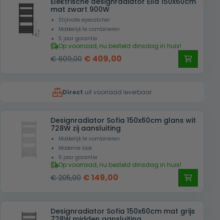
Elektrische designradiator Ella 150x60cm
€ 355,00.
€ 265,00.
mat zwart 900W
Stijlvolle eyecatcher
Makkelijk te combineren
5 jaar garantie
Op voorraad, nu besteld dinsdag in huis!
Oorspronkelijke
Huidige
€
409,00
€
609,00
prijs
prijs
was:
is:
Direct
uit voorraad leverbaar
€ 609,00.
€ 409,00.
Designradiator Sofia 150x60cm glans wit
728W zij aansluiting
Makkelijk te combineren
Moderne look
5 jaar garantie
Op voorraad, nu besteld dinsdag in huis!
Oorspronkelijke
Huidige
€
149,00
€
205,00
prijs
prijs
was:
is:
Designradiator Sofia 150x60cm mat grijs
€ 205,00.
€ 149,00.
728W midden aansluiting