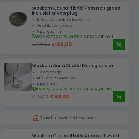
was:
is:
Waskom Carina 41x41x14cm mat groen
€ 179,00.
€ 99,00.
inclusief afvoerplug
Perfect voor moderne badkamers
Geschikt voor opbouw
5 jaar garantie
Op voorraad, nu besteld dinsdag in huis!
Oorspronkelijke
Huidige
€
99,00
€
179,00
prijs
prijs
was:
is:
Waskom Anna 35x35x12cm glans wit
€ 179,00.
€ 99,00.
Tijdloos design
Strakke of robuuste look
5 jaar garantie
Op voorraad, nu besteld dinsdag in huis!
Oorspronkelijke
Huidige
€
65,00
€
115,00
prijs
prijs
was:
is:
Direct
uit voorraad leverbaar
€ 115,00.
€ 65,00.
Waskom Carina 41x41x14cm mat zwart