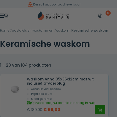
Overslaan naar inhoud
Direct
uit voorraad leverbaar
0
Mijn accoun
Winkelw
Menu
Home
Wastafels en waskommen
Waskom
Keramische waskom
Keramische waskom
1 - 23 van 184 producten
Waskom Anna 35x35x12cm mat wit
inclusief afvoerplug
Geschikt voor opbouw
Populaire keuze
5 jaar garantie
Op voorraad, nu besteld dinsdag in huis!
Oorspronkelijke
Huidige
€
95,00
€
189,00
prijs
prijs