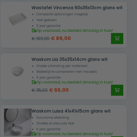
Wastafel Vincenza 60x36x13cm glans wit
Compacte oplossingen mogelijk
Veel gekozen
5 jaar garantie
Op voorraad, nu besteld dinsdag in huis!
Oorspronkelijke
Huidige
€
89,00
€
169,00
prijs
prijs
was:
is:
Waskom Lia 35x35x14cm glans wit
€ 169,00.
€ 89,00.
Unieke uitstraling per materiaal
Makkelijk te combineren met meubels
5 jaar garantie
Op voorraad, nu besteld dinsdag in huis!
Oorspronkelijke
Huidige
€
65,00
€
115,00
prijs
prijs
was:
is:
Waskom Luisa 41x41x15cm glans wit
€ 115,00.
€ 65,00.
Duurzame afwerking
Strakke of robuuste look
5 jaar garantie
Op voorraad, nu besteld dinsdag in huis!