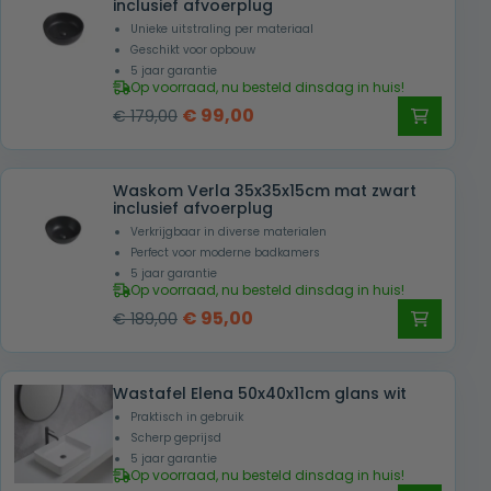
inclusief afvoerplug
Unieke uitstraling per materiaal
Geschikt voor opbouw
5 jaar garantie
Op voorraad, nu besteld dinsdag in huis!
Oorspronkelijke
Huidige
€
99,00
€
179,00
prijs
prijs
was:
is:
Waskom Verla 35x35x15cm mat zwart
€ 179,00.
€ 99,00.
inclusief afvoerplug
Verkrijgbaar in diverse materialen
Perfect voor moderne badkamers
5 jaar garantie
Op voorraad, nu besteld dinsdag in huis!
Oorspronkelijke
Huidige
€
95,00
€
189,00
prijs
prijs
was:
is:
Wastafel Elena 50x40x11cm glans wit
€ 189,00.
€ 95,00.
Praktisch in gebruik
Scherp geprijsd
5 jaar garantie
Op voorraad, nu besteld dinsdag in huis!