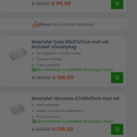
Oorspronkelijke
Huidige
€
99,00
€
169,00
prijs
prijs
was:
is:
Direct
uit voorraad leverbaar
€ 169,00.
€ 99,00.
Wastafel Gaia 60x37x11cm mat wit
inclusief afvoerplug
Verkrijgbaar in vaste maten
Tijdloos ontwerp
5 jaar garantie
Op voorraad, nu besteld dinsdag in huis!
Oorspronkelijke
Huidige
€
159,00
€
269,00
prijs
prijs
was:
is:
Wastafel Vincenza 47x36x13cm mat wit
€ 269,00.
€ 159,00.
Snel leverbaar
Ideaal voor kleine badkamers
5 jaar garantie
Op voorraad, nu besteld dinsdag in huis!
Oorspronkelijke
Huidige
€
139,00
€
229,00
prijs
prijs