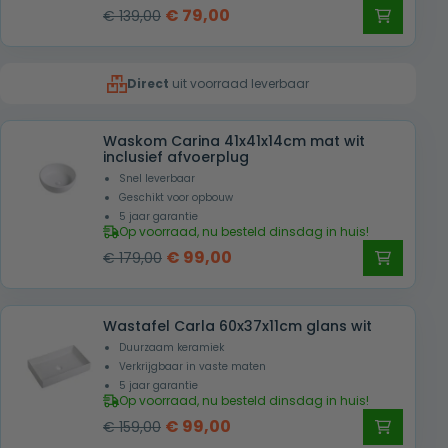
Oorspronkelijke
Huidige
€
79,00
€
139,00
prijs
prijs
was:
is:
Direct
uit voorraad leverbaar
€ 139,00.
€ 79,00.
Waskom Carina 41x41x14cm mat wit
inclusief afvoerplug
Snel leverbaar
Geschikt voor opbouw
5 jaar garantie
Op voorraad, nu besteld dinsdag in huis!
Oorspronkelijke
Huidige
€
99,00
€
179,00
prijs
prijs
was:
is:
Wastafel Carla 60x37x11cm glans wit
€ 179,00.
€ 99,00.
Duurzaam keramiek
Verkrijgbaar in vaste maten
5 jaar garantie
Op voorraad, nu besteld dinsdag in huis!
Oorspronkelijke
Huidige
€
99,00
€
159,00