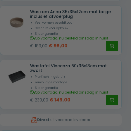
was:
is:
Waskom Anna 35x35x12cm mat beige
€ 189,00.
€ 95,00.
inclusief afvoerplug
Veel vormen beschikbaar
Geschikt voor opbouw
5 jaar garantie
Op voorraad, nu besteld dinsdag in huis!
Oorspronkelijke
Huidige
€
95,00
€
189,00
prijs
prijs
was:
is:
Wastafel Vincenza 60x36x13cm mat
€ 189,00.
€ 95,00.
zwart
Praktisch in gebruik
Eenvoudige montage
5 jaar garantie
Op voorraad, nu besteld dinsdag in huis!
Oorspronkelijke
Huidige
€
149,00
€
239,00
prijs
prijs
was:
is:
Direct
uit voorraad leverbaar
€ 239,00.
€ 149,00.