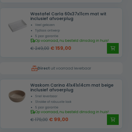
prijs
prijs
was:
is:
Wastafel Carla 60x37x11cm mat wit
€ 159,00.
€ 99,00.
inclusief afvoerplug
Veel gekozen
Tijdloos ontwerp
5 jaar garantie
Op voorraad, nu besteld dinsdag in huis!
Oorspronkelijke
Huidige
€
159,00
€
249,00
prijs
prijs
was:
is:
Direct
uit voorraad leverbaar
€ 249,00.
€ 159,00.
Waskom Carina 41x41x14cm mat beige
inclusief afvoerplug
Snel leverbaar
Strakke of robuuste look
5 jaar garantie
Op voorraad, nu besteld dinsdag in huis!
Oorspronkelijke
Huidige
€
99,00
€
179,00
prijs
prijs