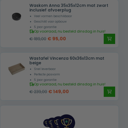
Waskom Anna 35x35x12cm mat zwart
inclusief afvoerplug
Veel vormen beschikbaar
Geschikt voor opbouw
5 jaar garantie
Op voorraad, nu besteld dinsdag in huis!
Oorspronkelijke
Huidige
€
95,00
€
189,00
prijs
prijs
was:
is:
Wastafel Vincenza 60x36x13cm mat
€ 189,00.
€ 95,00.
beige
Snel leverbaar
Perfecte pasvorm
5 jaar garantie
Op voorraad, nu besteld dinsdag in huis!
Oorspronkelijke
Huidige
€
149,00
€
239,00
prijs
prijs
was:
is:
€ 239,00.
€ 149,00.