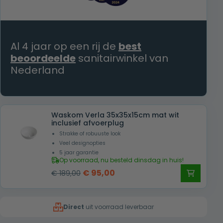
Al 4 jaar op een rij de
best
beoordeelde
sanitairwinkel van
Nederland
Waskom Verla 35x35x15cm mat wit
inclusief afvoerplug
Strakke of robuuste look
Veel designopties
5 jaar garantie
Op voorraad, nu besteld dinsdag in huis!
Oorspronkelijke
Huidige
€
95,00
€
189,00
prijs
prijs
was:
is:
Direct
uit voorraad leverbaar
€ 189,00.
€ 95,00.