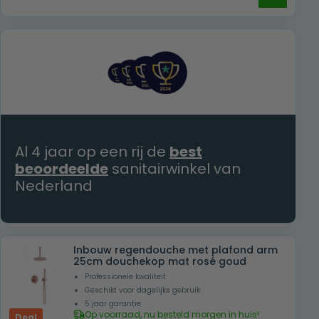
prijs
prijs
was:
is:
€ 699,00.
€ 359,00.
Al 4 jaar op een rij de
best
beoordeelde
sanitairwinkel van
Nederland
Inbouw regendouche met plafond arm
25cm douchekop mat rosé goud
Professionele kwaliteit
Geschikt voor dagelijks gebruik
5 jaar garantie
Op voorraad, nu besteld morgen in huis!
Deal