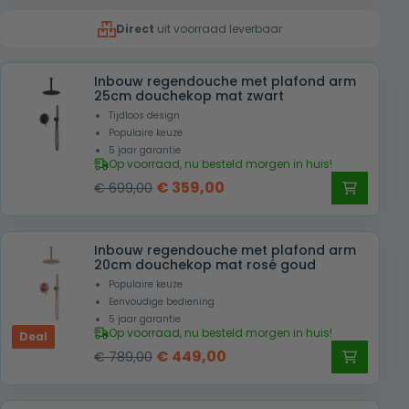
was:
is:
Direct
uit voorraad leverbaar
€ 729,00.
€ 419,00.
Inbouw regendouche met plafond arm
25cm douchekop mat zwart
Tijdloos design
Populaire keuze
5 jaar garantie
Op voorraad, nu besteld morgen in huis!
Oorspronkelijke
Huidige
€
359,00
€
699,00
prijs
prijs
was:
is:
Inbouw regendouche met plafond arm
€ 699,00.
€ 359,00.
20cm douchekop mat rosé goud
Populaire keuze
Eenvoudige bediening
5 jaar garantie
Op voorraad, nu besteld morgen in huis!
Deal
Oorspronkelijke
Huidige
€
449,00
€
789,00
prijs
prijs
was:
is: