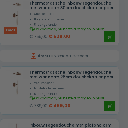
Thermostatische Inbouw regendouche
€ 789,00.
€ 449,00.
met wandarm 30cm douchekop copper
Snel leverbaar
Hoog comfortniveau
5 jaar garantie
Op voorraad, nu besteld morgen in huis!
Deal
Oorspronkelijke
Huidige
€
509,00
€
759,00
prijs
prijs
was:
is:
Direct
uit voorraad leverbaar
€ 759,00.
€ 509,00.
Thermostatische Inbouw regendouche
met wandarm 25cm douchekop copper
Veel verkocht
Makkelijk te bedienen
5 jaar garantie
Op voorraad, nu besteld morgen in huis!
Oorspronkelijke
Huidige
€
489,00
€
739,00
prijs
prijs
was:
is:
Inbouw regendouche met plafond arm
€ 739,00.
€ 489,00.