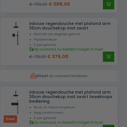
Oorspronkelijke
Huidige
€
399,00
€
709,00
prijs
prijs
was:
is:
Inbouw regendouche met plafond arm
€ 709,00.
€ 399,00.
30cm douchekop mat zwart
Geschikt voor dagelijks gebruik
Populaire keuze
5 jaar garantie
Op voorraad, nu besteld morgen in huis!
Oorspronkelijke
Huidige
€
379,00
€
719,00
prijs
prijs
was:
is:
Direct
uit voorraad leverbaar
€ 719,00.
€ 379,00.
Inbouw regendouche met plafond arm
30cm douchekop mat zwart tweeknops
bediening
Keuze uit inbouw of opbouw
Hoog comfortniveau
5 jaar garantie
Deal
Op voorraad, nu besteld morgen in huis!