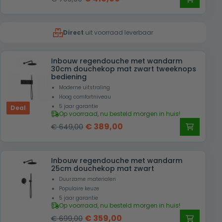
prijs
prijs
was:
is:
Direct
uit voorraad leverbaar
€ 759,00.
€ 419,00.
Inbouw regendouche met wandarm
30cm douchekop mat zwart tweeknops
bediening
Moderne uitstraling
Hoog comfortniveau
5 jaar garantie
Deal
Op voorraad, nu besteld morgen in huis!
Oorspronkelijke
Huidige
€
389,00
€
649,00
prijs
prijs
was:
is:
Inbouw regendouche met wandarm
€ 649,00.
€ 389,00.
25cm douchekop mat zwart
Duurzame materialen
Populaire keuze
5 jaar garantie
Op voorraad, nu besteld morgen in huis!
Oorspronkelijke
Huidige
€
359,00
€
699,00