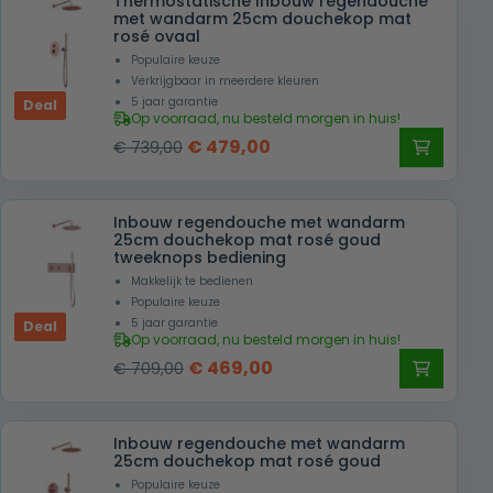
Thermostatische Inbouw regendouche
met wandarm 25cm douchekop mat
rosé ovaal
Populaire keuze
Verkrijgbaar in meerdere kleuren
5 jaar garantie
Deal
Op voorraad, nu besteld morgen in huis!
Oorspronkelijke
Huidige
€
479,00
€
739,00
prijs
prijs
was:
is:
Inbouw regendouche met wandarm
€ 739,00.
€ 479,00.
25cm douchekop mat rosé goud
tweeknops bediening
Makkelijk te bedienen
Populaire keuze
5 jaar garantie
Deal
Op voorraad, nu besteld morgen in huis!
Oorspronkelijke
Huidige
€
469,00
€
709,00
prijs
prijs
was:
is:
Inbouw regendouche met wandarm
€ 709,00.
€ 469,00.
25cm douchekop mat rosé goud
Populaire keuze