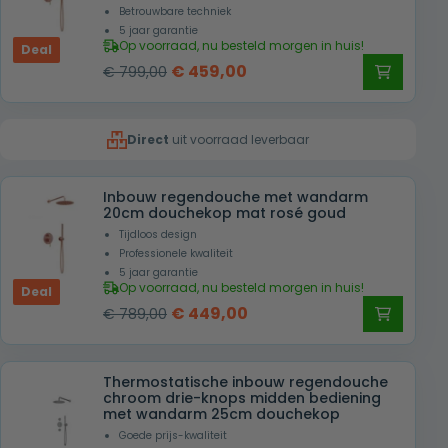
Betrouwbare techniek
5 jaar garantie
Op voorraad, nu besteld morgen in huis!
Deal
Oorspronkelijke
Huidige
€
459,00
€
799,00
prijs
prijs
was:
is:
Direct
uit voorraad leverbaar
€ 799,00.
€ 459,00.
Inbouw regendouche met wandarm
20cm douchekop mat rosé goud
Tijdloos design
Professionele kwaliteit
5 jaar garantie
Op voorraad, nu besteld morgen in huis!
Deal
Oorspronkelijke
Huidige
€
449,00
€
789,00
prijs
prijs
was:
is:
Thermostatische inbouw regendouche
€ 789,00.
€ 449,00.
chroom drie-knops midden bediening
met wandarm 25cm douchekop
Goede prijs-kwaliteit