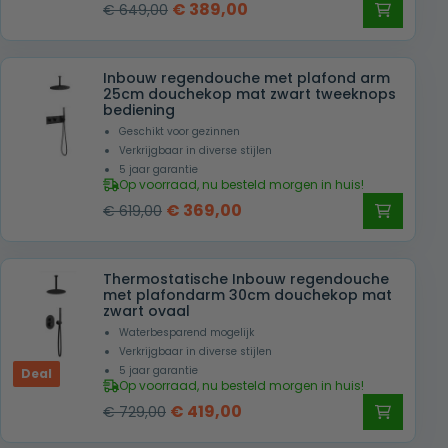
Oorspronkelijke
Huidige
€
389,00
€
649,00
prijs
prijs
was:
is:
Inbouw regendouche met plafond arm
€ 649,00.
€ 389,00.
25cm douchekop mat zwart tweeknops
bediening
Geschikt voor gezinnen
Verkrijgbaar in diverse stijlen
5 jaar garantie
Op voorraad, nu besteld morgen in huis!
Oorspronkelijke
Huidige
€
369,00
€
619,00
prijs
prijs
was:
is:
Thermostatische Inbouw regendouche
€ 619,00.
€ 369,00.
met plafondarm 30cm douchekop mat
zwart ovaal
Waterbesparend mogelijk
Verkrijgbaar in diverse stijlen
5 jaar garantie
Deal
Op voorraad, nu besteld morgen in huis!
Oorspronkelijke
Huidige
€
419,00
€
729,00
prijs
prijs