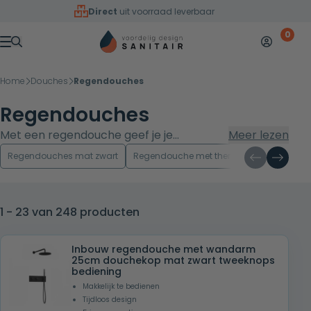
Overslaan naar inhoud
Direct
uit voorraad leverbaar
0
Mijn accoun
Winkelw
Menu
Home
Douches
Regendouches
Regendouches
Met een regendouche geef je je
Meer lezen
badkamer direct een luxe en
Regendouches mat zwart
Regendouche met thermostaatkraan
comfortabele uitstraling. In ons
assortiment vind je
Complete
regendouche sets
in verschillende
1 - 23 van 248 producten
uitvoeringen, zodat je eenvoudig een
model kiest dat past bij jouw ruimte, stijl
Inbouw regendouche met wandarm
en manier van douchen. Of je nu zoekt
25cm douchekop mat zwart tweeknops
bediening
naar strak inbouwdesign of een
Makkelijk te bedienen
praktische opbouwset, je vergelijkt hier
Tijdloos design
gemakkelijk de opties.