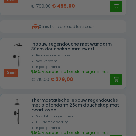
Oorspronkelijke
Huidige
€
459,00
€
799,00
prijs
prijs
was:
is:
Direct
uit voorraad leverbaar
€ 799,00.
€ 459,00.
Inbouw regendouche met wandarm
30cm douchekop mat zwart
Betrouwbare techniek
Veel verkocht
5 jaar garantie
Op voorraad, nu besteld morgen in huis!
Deal
Oorspronkelijke
Huidige
€
379,00
€
719,00
prijs
prijs
was:
is:
Thermostatische Inbouw regendouche
€ 719,00.
€ 379,00.
met plafondarm 25cm douchekop mat
zwart ovaal
Geschikt voor gezinnen
Duurzame afwerking
5 jaar garantie
Op voorraad, nu besteld morgen in huis!