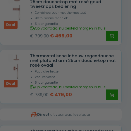
25cm douchekop mat rosé goud
tweeknops bediening
Combineerbaar met thermostaat
Betrouwbare techniek
5 jaar garantie
Deal
Op voorraad, nu besteld morgen in huis!
Oorspronkelijke
Huidige
€
469,00
€
709,00
prijs
prijs
was:
is:
Thermostatische Inbouw regendouche
€ 709,00.
€ 469,00.
met plafond arm 25cm douchekop mat
rosé ovaal
Populaire keuze
Veel verkocht
5 jaar garantie
Deal
Op voorraad, nu besteld morgen in huis!
Oorspronkelijke
Huidige
€
479,00
€
739,00
prijs
prijs
was:
is:
Direct
uit voorraad leverbaar
€ 739,00.
€ 479,00.