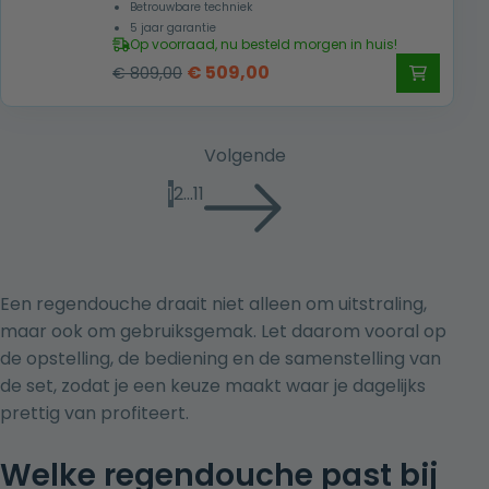
Betrouwbare techniek
5 jaar garantie
Op voorraad, nu besteld morgen in huis!
Oorspronkelijke
Huidige
€
509,00
€
809,00
prijs
prijs
was:
is:
€ 809,00.
€ 509,00.
Volgende
1
2
…
11
Een regendouche draait niet alleen om uitstraling,
maar ook om gebruiksgemak. Let daarom vooral op
de opstelling, de bediening en de samenstelling van
de set, zodat je een keuze maakt waar je dagelijks
prettig van profiteert.
Welke regendouche past bij