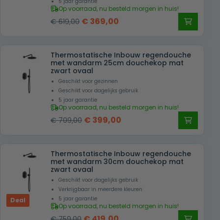
5 jaar garantie
Op voorraad, nu besteld morgen in huis!
Oorspronkelijke
Huidige
€
369,00
€
619,00
prijs
prijs
was:
is:
Thermostatische Inbouw regendouche
€ 619,00.
€ 369,00.
met wandarm 25cm douchekop mat
zwart ovaal
Geschikt voor gezinnen
Geschikt voor dagelijks gebruik
5 jaar garantie
Op voorraad, nu besteld morgen in huis!
Oorspronkelijke
Huidige
€
399,00
€
709,00
prijs
prijs
was:
is:
Thermostatische Inbouw regendouche
€ 709,00.
€ 399,00.
met wandarm 30cm douchekop mat
zwart ovaal
Geschikt voor dagelijks gebruik
Verkrijgbaar in meerdere kleuren
5 jaar garantie
Deal
Op voorraad, nu besteld morgen in huis!
Oorspronkelijke
Huidige
€
419,00
€
759,00