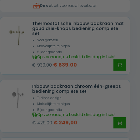
Direct
uit voorraad leverbaar
€ 379,00.
€ 279,00.
Thermostatische inbouw badkraan mat
goud drie-knops bediening complete
set
Veel gekozen
Makkelijk te reinigen
5 jaar garantie
Op voorraad, nu besteld dinsdag in huis!
Oorspronkelijke
Huidige
€
639,00
€
939,00
prijs
prijs
was:
is:
Inbouw badkraan chroom één-greeps
€ 939,00.
€ 639,00.
bediening complete set
Tijdloos design
Makkelijk te reinigen
5 jaar garantie
Op voorraad, nu besteld dinsdag in huis!
Oorspronkelijke
Huidige
€
249,00
€
429,00
prijs
prijs
was:
is: