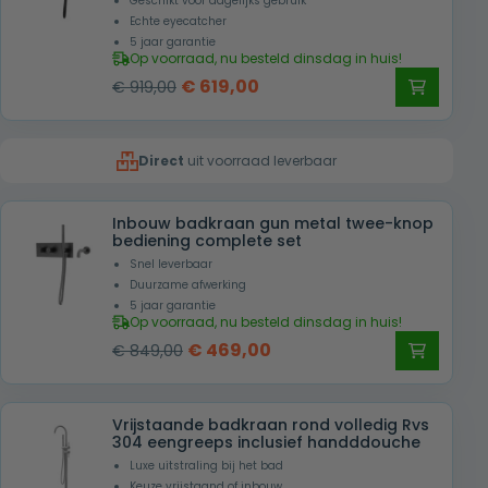
Geschikt voor dagelijks gebruik
Echte eyecatcher
5 jaar garantie
Op voorraad, nu besteld dinsdag in huis!
Oorspronkelijke
Huidige
€
619,00
€
919,00
prijs
prijs
was:
is:
Direct
uit voorraad leverbaar
€ 919,00.
€ 619,00.
Inbouw badkraan gun metal twee-knop
bediening complete set
Snel leverbaar
Duurzame afwerking
5 jaar garantie
Op voorraad, nu besteld dinsdag in huis!
Oorspronkelijke
Huidige
€
469,00
€
849,00
prijs
prijs
was:
is:
Vrijstaande badkraan rond volledig Rvs
€ 849,00.
€ 469,00.
304 eengreeps inclusief handddouche
Luxe uitstraling bij het bad
Keuze vrijstaand of inbouw