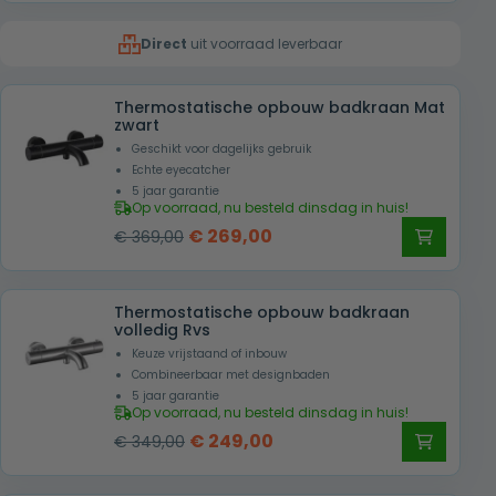
was:
is:
Direct
uit voorraad leverbaar
€ 699,00.
€ 469,00.
Thermostatische opbouw badkraan Mat
zwart
Geschikt voor dagelijks gebruik
Echte eyecatcher
5 jaar garantie
Op voorraad, nu besteld dinsdag in huis!
Oorspronkelijke
Huidige
€
269,00
€
369,00
prijs
prijs
was:
is:
Thermostatische opbouw badkraan
€ 369,00.
€ 269,00.
volledig Rvs
Keuze vrijstaand of inbouw
Combineerbaar met designbaden
5 jaar garantie
Op voorraad, nu besteld dinsdag in huis!
Oorspronkelijke
Huidige
€
249,00
€
349,00
prijs
prijs
was:
is: