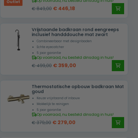
Op voorraad, nu besteld dinsdag in huis!
Outlet
Oorspronkelijke
Huidige
€
446,18
€
849,00
prijs
prijs
was:
is:
Vrijstaande badkraan rond eengreeps
€ 849,00.
€ 446,18.
inclusief handddouche mat zwart
Combineerbaar met designbaden
Echte eyecatcher
5 jaar garantie
Op voorraad, nu besteld dinsdag in huis!
Oorspronkelijke
Huidige
€
359,00
€
499,00
prijs
prijs
was:
is:
Thermostatische opbouw badkraan Mat
€ 499,00.
€ 359,00.
goud
Keuze vrijstaand of inbouw
Makkelijk te reinigen
5 jaar garantie
Op voorraad, nu besteld dinsdag in huis!
Oorspronkelijke
Huidige
€
279,00
€
379,00
prijs
prijs
was:
is: