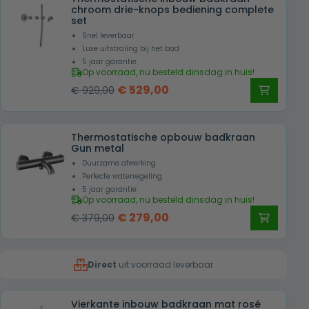
€ 799,00.
€ 399,00.
chroom drie-knops bediening complete
set
Snel leverbaar
Luxe uitstraling bij het bad
5 jaar garantie
Op voorraad, nu besteld dinsdag in huis!
Oorspronkelijke
Huidige
€
529,00
€
929,00
prijs
prijs
was:
is:
Thermostatische opbouw badkraan
€ 929,00.
€ 529,00.
Gun metal
Duurzame afwerking
Perfecte waterregeling
5 jaar garantie
Op voorraad, nu besteld dinsdag in huis!
Oorspronkelijke
Huidige
€
279,00
€
379,00
prijs
prijs
was:
is:
Direct
uit voorraad leverbaar
€ 379,00.
€ 279,00.
Vierkante inbouw badkraan mat rosé