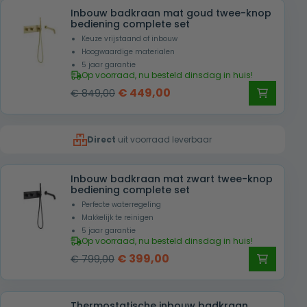
Inbouw badkraan mat goud twee-knop
€ 349,00.
€ 249,00.
bediening complete set
Keuze vrijstaand of inbouw
Hoogwaardige materialen
5 jaar garantie
Op voorraad, nu besteld dinsdag in huis!
Oorspronkelijke
Huidige
€
449,00
€
849,00
prijs
prijs
was:
is:
Direct
uit voorraad leverbaar
€ 849,00.
€ 449,00.
Inbouw badkraan mat zwart twee-knop
bediening complete set
Perfecte waterregeling
Makkelijk te reinigen
5 jaar garantie
Op voorraad, nu besteld dinsdag in huis!
Oorspronkelijke
Huidige
€
399,00
€
799,00
prijs
prijs
was:
is:
Thermostatische inbouw badkraan