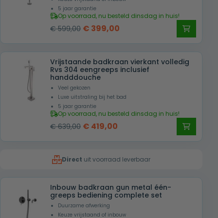
5 jaar garantie
Op voorraad, nu besteld dinsdag in huis!
Oorspronkelijke
Huidige
€
399,00
€
599,00
prijs
prijs
was:
is:
Vrijstaande badkraan vierkant volledig
€ 599,00.
€ 399,00.
Rvs 304 eengreeps inclusief
handddouche
Veel gekozen
Luxe uitstraling bij het bad
5 jaar garantie
Op voorraad, nu besteld dinsdag in huis!
Oorspronkelijke
Huidige
€
419,00
€
639,00
prijs
prijs
was:
is:
Direct
uit voorraad leverbaar
€ 639,00.
€ 419,00.
Inbouw badkraan gun metal één-
greeps bediening complete set
Duurzame afwerking
Keuze vrijstaand of inbouw