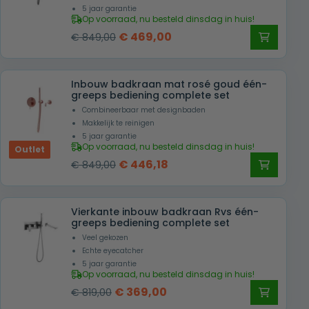
5 jaar garantie
Op voorraad, nu besteld dinsdag in huis!
Oorspronkelijke
Huidige
€
469,00
€
849,00
prijs
prijs
was:
is:
Inbouw badkraan mat rosé goud één-
€ 849,00.
€ 469,00.
greeps bediening complete set
Combineerbaar met designbaden
Makkelijk te reinigen
5 jaar garantie
Op voorraad, nu besteld dinsdag in huis!
Outlet
Oorspronkelijke
Huidige
€
446,18
€
849,00
prijs
prijs
was:
is:
Vierkante inbouw badkraan Rvs één-
€ 849,00.
€ 446,18.
greeps bediening complete set
Veel gekozen
Echte eyecatcher
5 jaar garantie
Op voorraad, nu besteld dinsdag in huis!
Oorspronkelijke
Huidige
€
369,00
€
819,00
prijs
prijs