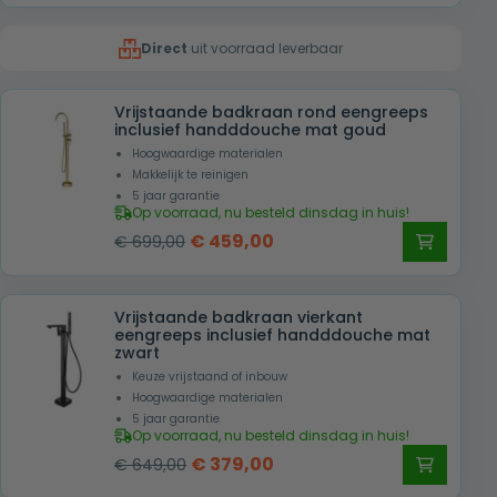
was:
is:
Direct
uit voorraad leverbaar
€ 819,00.
€ 369,00.
Vrijstaande badkraan rond eengreeps
inclusief handddouche mat goud
Hoogwaardige materialen
Makkelijk te reinigen
5 jaar garantie
Op voorraad, nu besteld dinsdag in huis!
Oorspronkelijke
Huidige
€
459,00
€
699,00
prijs
prijs
was:
is:
Vrijstaande badkraan vierkant
€ 699,00.
€ 459,00.
eengreeps inclusief handddouche mat
zwart
Keuze vrijstaand of inbouw
Hoogwaardige materialen
5 jaar garantie
Op voorraad, nu besteld dinsdag in huis!
Oorspronkelijke
Huidige
€
379,00
€
649,00
prijs
prijs