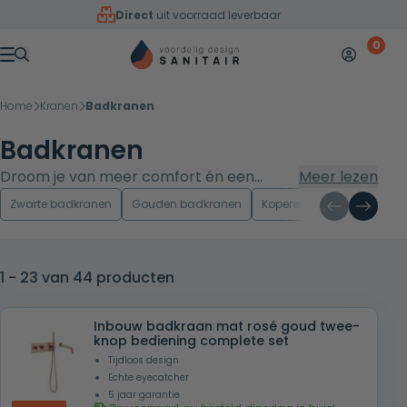
Overslaan naar inhoud
Direct
uit voorraad leverbaar
0
Mijn accoun
Winkelw
Menu
Home
Kranen
Badkranen
Badkranen
Droom je van meer comfort én een
Meer lezen
statement in je badkamer? Met onze
Zwarte badkranen
Gouden badkranen
Koperen badkranen
Gu
badkranen kies je moeiteloos de juiste
combinatie van design en
gebruiksgemak. Van opbouw, inbouw en
1 - 23 van 44 producten
vrijstaande badkranen tot
badrandkranen en opties met
Inbouw badkraan mat rosé goud twee-
handdouche of waterval uitloop - altijd in
knop bediening complete set
stijlvolle afwerkingen en tegen scherpe
Tijdloos design
prijzen. Filter op montage, kleur en prijs
Echte eyecatcher
5 jaar garantie
en bestel direct.