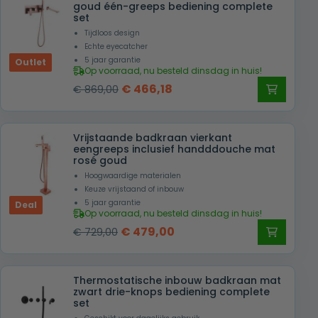
goud één-greeps bediening complete
set
Tijdloos design
Echte eyecatcher
5 jaar garantie
Outlet
Op voorraad, nu besteld dinsdag in huis!
Oorspronkelijke
Huidige
€
466,18
€
869,00
prijs
prijs
was:
is:
Vrijstaande badkraan vierkant
€ 869,00.
€ 466,18.
eengreeps inclusief handddouche mat
rosé goud
Hoogwaardige materialen
Keuze vrijstaand of inbouw
5 jaar garantie
Deal
Op voorraad, nu besteld dinsdag in huis!
Oorspronkelijke
Huidige
€
479,00
€
729,00
prijs
prijs
was:
is:
Thermostatische inbouw badkraan mat
€ 729,00.
€ 479,00.
zwart drie-knops bediening complete
set