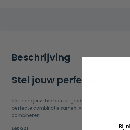
Beschrijving
Stel jouw perfecte bads
Klaar om jouw bad een upgrade te geven? Met onze b
perfecte combinatie samen. Alles is los te kiezen e
combineren.
Bij 
Let op!