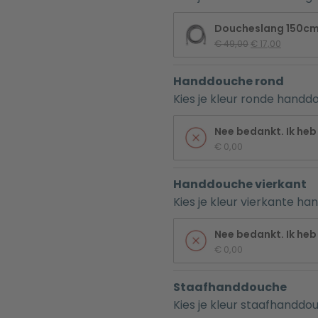
Doucheslang 150c
Oorspronkelijk
Huidige 
€
 49,00
€
 17,00
prijs 
prijs 
was: 
is: 
Handdouche rond
€ 49,00.
€ 17,00.
Kies je kleur ronde hand
Nee bedankt. Ik heb 
€
 0,00
Handdouche vierkant
Kies je kleur vierkante h
Nee bedankt. Ik heb 
€
 0,00
Staafhanddouche
Kies je kleur staafhanddo