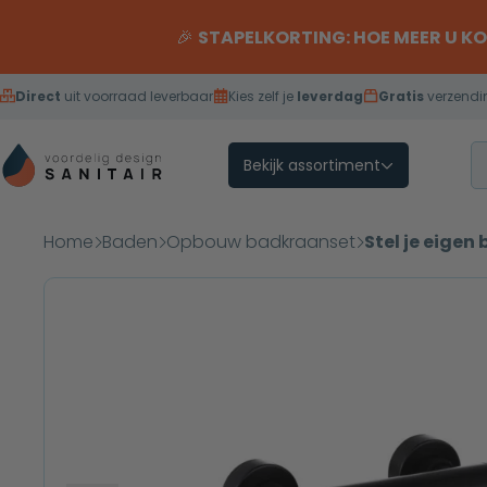
Overslaan naar inhoud
🎉
STAPELKORTING: HOE MEER U K
Direct
uit voorraad leverbaar
Kies zelf je
leverdag
Gratis
verzendi
Bekijk assortiment
Home
Baden
Opbouw badkraanset
Stel je eige