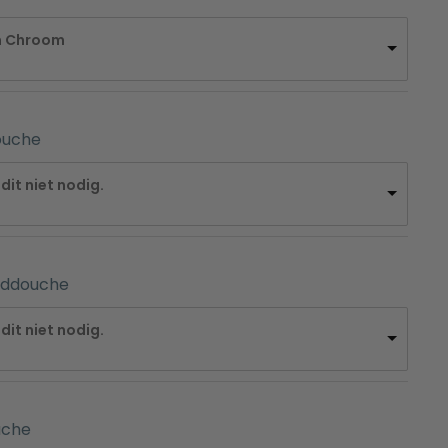
m Chroom
e 
douche
dit niet nodig.
anddouche
dit niet nodig.
uche