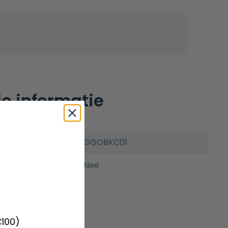
e informatie
GGOBKC01
Nee
€100)