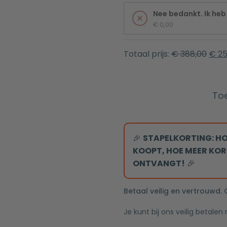
Nee bedankt. Ik heb 
€
 0,00
Totaal prijs:
€
388,00
€
25
To
Stel
je
eigen
🎉
STAPELKORTING: HO
badkraanset
KOOPT, HOE MEER KOR
samen
ONTVANGT!
🎉
aantal
Betaal veilig en vertrouwd.
Je kunt bij ons veilig betalen