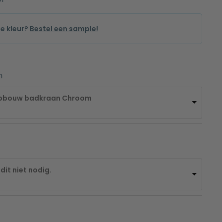
de kleur?
Bestel een sample!
n
opbouw badkraan Chroom
ke 
ige 
9,00.
dit niet nodig.