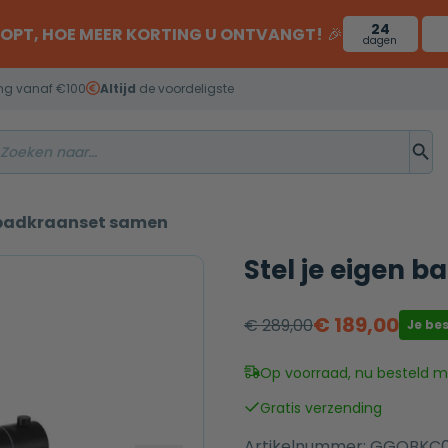
24
OOPT, HOE MEER KORTING U ONTVANGT!
🎉
dagen
ng vanaf €100
Altijd
de voordeligste
n badkraanset samen
Stel je eigen 
€
189,00
€
289,00
Je be
Oorspronkelijke
Huidige
prijs
prijs
Op voorraad, nu besteld mo
was:
is:
Gratis verzending
€ 289,00.
€ 189,00.
Artikelnummer:
GGOBKC0