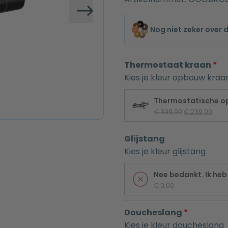
Volgende
Nog niet zeker over 
Thermostaat kraan
Kies je kleur opbouw kraa
Thermostatische 
Oorspronkelij
Huid
€
 339,00
€
 239,00
prijs 
prijs 
was: 
is: 
Glijstang
€ 339,00.
€ 23
Kies je kleur glijstang
Nee bedankt. Ik heb 
€
 0,00
Doucheslang
Kies je kleur doucheslang