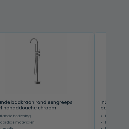
aande badkraan rond eengreeps
Inbouw bad
ief handddouche chroom
bediening c
tabele bediening
Keuze vrijsta
ardige materialen
Hoogwaardig
garantie
5 jaar garant