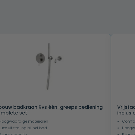
bouw badkraan Rvs één-greeps bediening
Vrijst
mplete set
inclus
Hoogwaardige materialen
Comfor
Luxe uitstraling bij het bad
Hoogwa
5 jaar garantie
5 jaar 