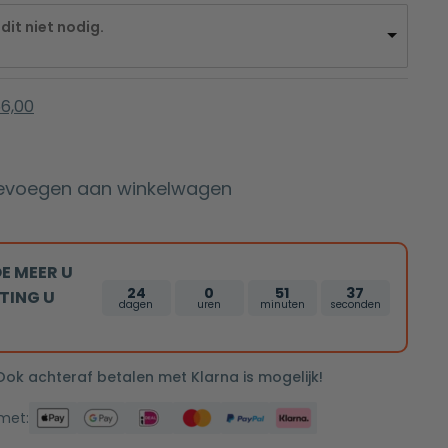
dit niet nodig.
6,00
evoegen aan winkelwagen
E MEER U
24
0
51
36
TING U
dagen
uren
minuten
seconden
 Ook achteraf betalen met Klarna is mogelijk!
 met: