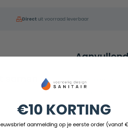
Direct
uit voorraad leverbaar
Aanvullend
et samen
Artikelnummer
Whirlpool
adset stel je zelf de
€10 KORTING
n prachtig met elkaar te
nieuwsbrief aanmelding op je eerste order (vanaf 