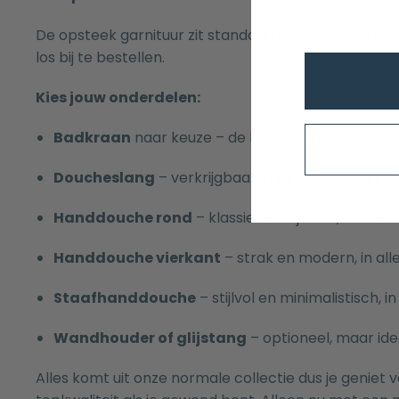
De opsteek garnituur zit standaard bij het onderblok 
los bij te bestellen.
Kies jouw onderdelen:
Badkraan
naar keuze – de basis van jouw set
Doucheslang
– verkrijgbaar in
PVC
,
RVS
of
RVS
Handdouche rond
– klassiek en tijdloos, in alle 
Handdouche vierkant
– strak en modern, in all
Staafhanddouche
– stijlvol en minimalistisch, in
Wandhouder of glijstang
– optioneel, maar ide
Alles komt uit onze normale collectie dus je geniet 