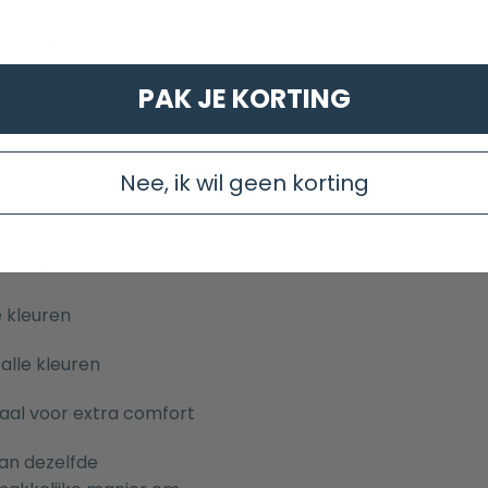
dus die hoeft je er niet
PAK JE KORTING
Nee, ik wil geen korting
/PVC
kleuren
e kleuren
 alle kleuren
aal voor extra comfort
van dezelfde