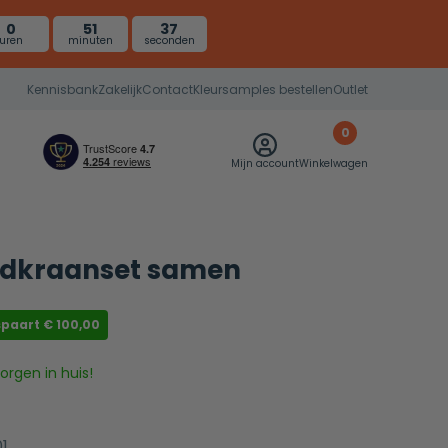
0
51
36
uren
minuten
seconden
Kennisbank
Zakelijk
Contact
Kleursamples bestellen
Outlet
0
Mijn account
Winkelwagen
badkraanset samen
spaart
€
100,00
rgen in huis!
1