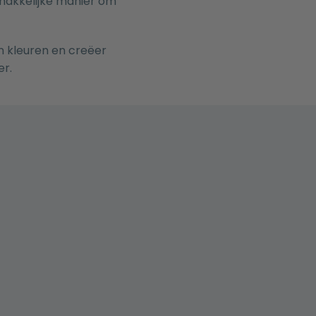
 makkelijke manier om
 kleuren en creëer
er.