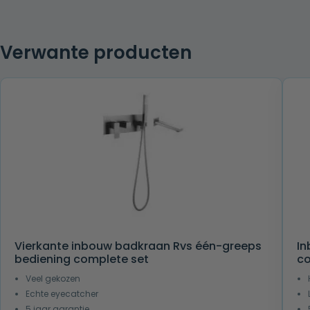
Verwante producten
Vierkante inbouw badkraan Rvs één-greeps
In
bediening complete set
co
Veel gekozen
Echte eyecatcher
5 jaar garantie