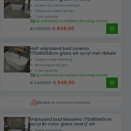
Extreem duurzaam materiaal
Tijdloos of modern design
5 jaar garantie
Op voorraad, nu besteld dinsdag in huis!
Oorspronkelijke
Huidige
€
849,00
€
1.399,00
prijs
prijs
was:
is:
Half vrijstaand bad Lorenzo
€ 1.399,00.
€ 849,00.
170x80x58cm glans wit acryl met ribbels
Hoogwaardige afwerking
Eenvoudig te reinigen
5 jaar garantie
Op voorraad, nu besteld dinsdag in huis!
Oorspronkelijke
Huidige
€
949,00
€
1.499,00
prijs
prijs
was:
is:
Direct
uit voorraad leverbaar
€ 1.499,00.
€ 949,00.
Vrijstaand bad Massimo 170x80x60cm
acryl Bi-color glans zwart/ wit
Goede ergonomie