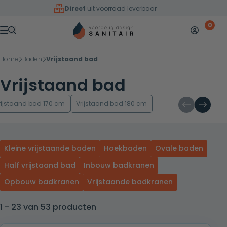
Overslaan naar inhoud
Direct
uit voorraad leverbaar
0
Mijn accoun
Winkelw
Menu
Home
Baden
Vrijstaand bad
Vrijstaand bad
rijstaand bad 170 cm
Vrijstaand bad 180 cm
Kleine vrijstaande baden
Hoekbaden
Ovale baden
Half vrijstaand bad
Inbouw badkranen
Opbouw badkranen
Vrijstaande badkranen
1 - 23 van 53 producten