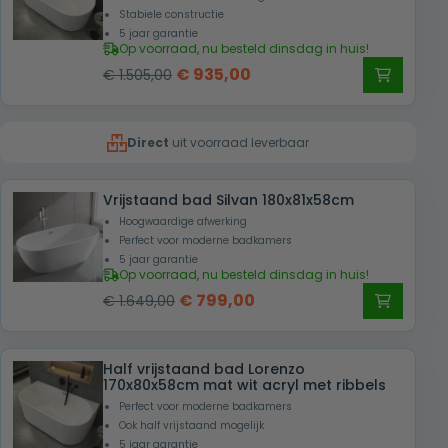
Stabiele constructie
5 jaar garantie
Op voorraad, nu besteld dinsdag in huis!
Oorspronkelijke
Huidige
€
935,00
€
1.505,00
prijs
prijs
was:
is:
Direct
uit voorraad leverbaar
€ 1.505,00.
€ 935,00.
Vrijstaand bad Silvan 180x81x58cm
Hoogwaardige afwerking
Perfect voor moderne badkamers
5 jaar garantie
Op voorraad, nu besteld dinsdag in huis!
Oorspronkelijke
Huidige
€
799,00
€
1.649,00
prijs
prijs
was:
is:
Half vrijstaand bad Lorenzo
€ 1.649,00.
€ 799,00.
170x80x58cm mat wit acryl met ribbels
Perfect voor moderne badkamers
Ook half vrijstaand mogelijk
5 jaar garantie