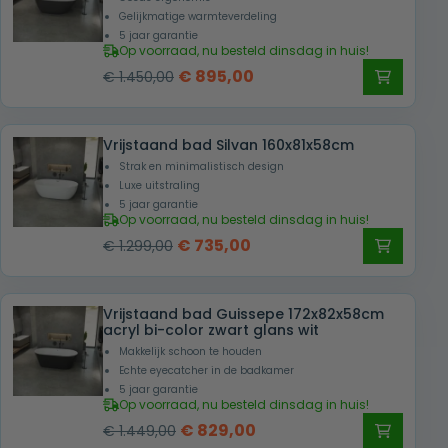
Gelijkmatige warmteverdeling
5 jaar garantie
Op voorraad, nu besteld dinsdag in huis!
Oorspronkelijke
Huidige
€
895,00
€
1.450,00
prijs
prijs
was:
is:
Vrijstaand bad Silvan 160x81x58cm
€ 1.450,00.
€ 895,00.
Strak en minimalistisch design
Luxe uitstraling
5 jaar garantie
Op voorraad, nu besteld dinsdag in huis!
Oorspronkelijke
Huidige
€
735,00
€
1.299,00
prijs
prijs
was:
is:
Vrijstaand bad Guissepe 172x82x58cm
€ 1.299,00.
€ 735,00.
acryl bi-color zwart glans wit
Makkelijk schoon te houden
Echte eyecatcher in de badkamer
5 jaar garantie
Op voorraad, nu besteld dinsdag in huis!
Oorspronkelijke
Huidige
€
829,00
€
1.449,00