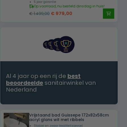
5 jaar garantie
Op voorraad, nu besteld dinsdag in huis!
Oorspronkelijke
Huidige
€
979,00
€
1.499,00
prijs
prijs
was:
is:
€ 1.499,00.
€ 979,00.
Al 4 jaar op een rij de
best
beoordeelde
sanitairwinkel van
Nederland
Vrijstaand bad Guissepe 172x82x58cm
acryl glans wit met ribbels
Stabiel en zwaar kwaliteitsgevoel