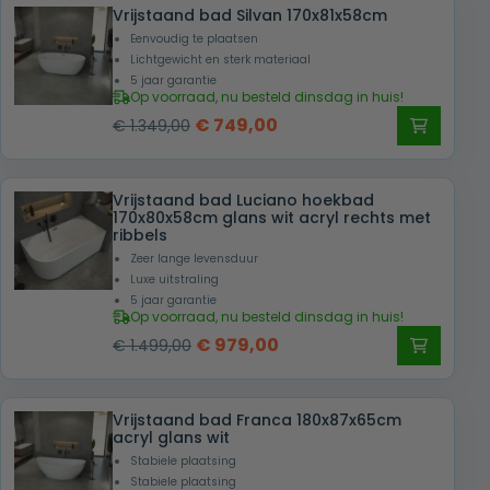
Vrijstaand bad Silvan 170x81x58cm
Eenvoudig te plaatsen
Lichtgewicht en sterk materiaal
5 jaar garantie
Op voorraad, nu besteld dinsdag in huis!
Oorspronkelijke
Huidige
€
749,00
€
1.349,00
prijs
prijs
was:
is:
Vrijstaand bad Luciano hoekbad
€ 1.349,00.
€ 749,00.
170x80x58cm glans wit acryl rechts met
ribbels
Zeer lange levensduur
Luxe uitstraling
5 jaar garantie
Op voorraad, nu besteld dinsdag in huis!
Oorspronkelijke
Huidige
€
979,00
€
1.499,00
prijs
prijs
was:
is:
Vrijstaand bad Franca 180x87x65cm
€ 1.499,00.
€ 979,00.
acryl glans wit
Stabiele plaatsing
Stabiele plaatsing