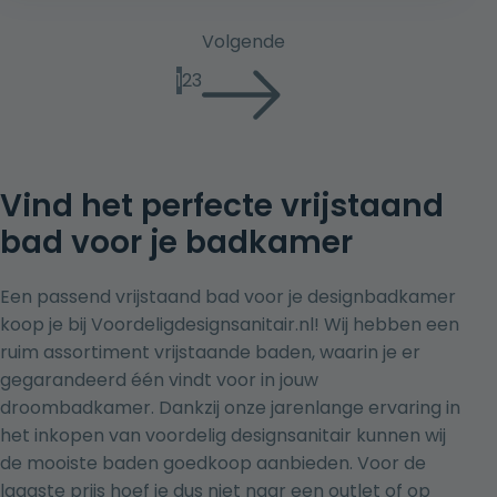
was:
is:
€ 1.899,00.
€ 1.199,00.
Volgende
1
2
3
Vind het perfecte vrijstaand
bad voor je badkamer
Een passend vrijstaand bad voor je designbadkamer
koop je bij Voordeligdesignsanitair.nl! Wij hebben een
ruim assortiment vrijstaande baden, waarin je er
gegarandeerd één vindt voor in jouw
droombadkamer. Dankzij onze jarenlange ervaring in
het inkopen van voordelig designsanitair kunnen wij
de mooiste baden goedkoop aanbieden. Voor de
laagste prijs hoef je dus niet naar een outlet of op