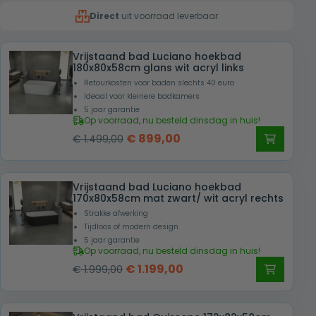
was:
is:
Direct
uit voorraad leverbaar
€ 1.445,00.
€ 899,00.
Vrijstaand bad Luciano hoekbad
180x80x58cm glans wit acryl links
Retourkosten voor baden slechts 40 euro
Ideaal voor kleinere badkamers
5 jaar garantie
Op voorraad, nu besteld dinsdag in huis!
Oorspronkelijke
Huidige
€
899,00
€
1.499,00
prijs
prijs
was:
is:
Vrijstaand bad Luciano hoekbad
€ 1.499,00.
€ 899,00.
170x80x58cm mat zwart/ wit acryl rechts
Strakke afwerking
Tijdloos of modern design
5 jaar garantie
Op voorraad, nu besteld dinsdag in huis!
Oorspronkelijke
Huidige
€
1.199,00
€
1.999,00
prijs
prijs
was:
is: