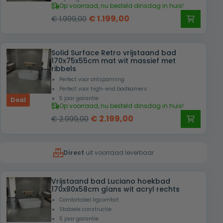
Op voorraad, nu besteld dinsdag in huis!
Oorspronkelijke
Huidige
€
1.199,00
€
1.999,00
prijs
prijs
was:
is:
Solid Surface Retro vrijstaand bad
€ 1.999,00.
€ 1.199,00.
170x75x55cm mat wit massief met
ribbels
Perfect voor ontspanning
Perfect voor high-end badkamers
5 jaar garantie
Deal
Op voorraad, nu besteld dinsdag in huis!
Oorspronkelijke
Huidige
€
2.199,00
€
2.999,00
prijs
prijs
was:
is:
Direct
uit voorraad leverbaar
€ 2.999,00.
€ 2.199,00.
Vrijstaand bad Luciano hoekbad
170x80x58cm glans wit acryl rechts
Comfortabel ligcomfort
Stabiele constructie
5 jaar garantie