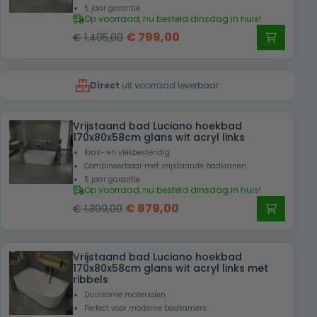
5 jaar garantie
Op voorraad, nu besteld dinsdag in huis!
Oorspronkelijke
Huidige
€
799,00
€
1.405,00
prijs
prijs
was:
is:
Direct
uit voorraad leverbaar
€ 1.405,00.
€ 799,00.
Vrijstaand bad Luciano hoekbad
170x80x58cm glans wit acryl links
Kras- en vlekbestendig
Combineerbaar met vrijstaande badkranen
5 jaar garantie
Op voorraad, nu besteld dinsdag in huis!
Oorspronkelijke
Huidige
€
879,00
€
1.399,00
prijs
prijs
was:
is:
Vrijstaand bad Luciano hoekbad
€ 1.399,00.
€ 879,00.
170x80x58cm glans wit acryl links met
ribbels
Duurzame materialen
Perfect voor moderne badkamers