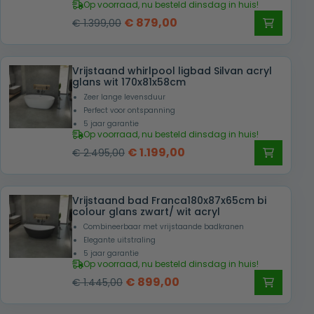
Op voorraad, nu besteld dinsdag in huis!
Oorspronkelijke
Huidige
€
879,00
€
1.399,00
prijs
prijs
was:
is:
Vrijstaand whirlpool ligbad Silvan acryl
€ 1.399,00.
€ 879,00.
glans wit 170x81x58cm
Zeer lange levensduur
Perfect voor ontspanning
5 jaar garantie
Op voorraad, nu besteld dinsdag in huis!
Oorspronkelijke
Huidige
€
1.199,00
€
2.495,00
prijs
prijs
was:
is:
Vrijstaand bad Franca180x87x65cm bi
€ 2.495,00.
€ 1.199,00.
colour glans zwart/ wit acryl
Combineerbaar met vrijstaande badkranen
Elegante uitstraling
5 jaar garantie
Op voorraad, nu besteld dinsdag in huis!
Oorspronkelijke
Huidige
€
899,00
€
1.445,00
prijs
prijs