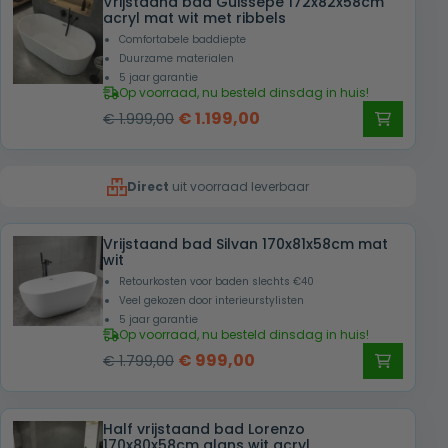
Vrijstaand bad Guissepe 172x82x58cm
€ 1.999,00.
€ 1.199,00.
acryl mat wit met ribbels
Comfortabele baddiepte
Duurzame materialen
5 jaar garantie
Op voorraad, nu besteld dinsdag in huis!
Oorspronkelijke
Huidige
€
1.199,00
€
1.999,00
prijs
prijs
was:
is:
Direct
uit voorraad leverbaar
€ 1.999,00.
€ 1.199,00.
Vrijstaand bad Silvan 170x81x58cm mat
wit
Retourkosten voor baden slechts €40
Veel gekozen door interieurstylisten
5 jaar garantie
Op voorraad, nu besteld dinsdag in huis!
Oorspronkelijke
Huidige
€
999,00
€
1.799,00
prijs
prijs
was:
is:
Half vrijstaand bad Lorenzo
€ 1.799,00.
€ 999,00.
170x80x58cm glans wit acryl