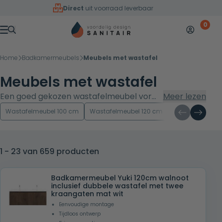
Overslaan naar inhoud
Direct
uit voorraad leverbaar
0
Mijn accoun
Winkelw
Menu
Home
Badkamermeubels
Meubels met wastafel
Meubels met wastafel
Een goed gekozen wastafelmeubel vormt
Meer lezen
het hart van je badkamer. Het
Wastafelmeubel 100 cm
Wastafelmeubel 120 cm
Wastafelmeube
combineert praktisch opberggemak met
stijl, zorgt voor een opgeruimde
uitstraling en geeft je badkamer direct
1 - 23 van 659 producten
karakter. In deze gids ontdek je alles wat
je moet weten over wastafelmeubels:
Badkamermeubel Yuki 120cm walnoot
van soorten en maten tot materialen,
inclusief dubbele wastafel met twee
kraangaten mat wit
kleuren, stijltrends en handige tips voor
Eenvoudige montage
aankoop en montage. Ontdek het ruime
Tijdloos ontwerp
assortiment voordelige wastafelmeubels