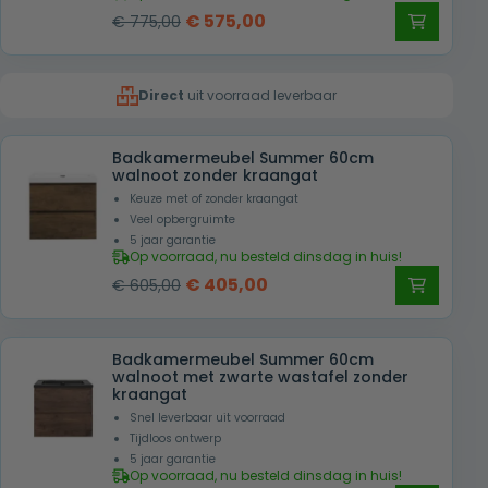
Oorspronkelijke
Huidige
€
575,00
€
775,00
prijs
prijs
was:
is:
Direct
uit voorraad leverbaar
€ 775,00.
€ 575,00.
Badkamermeubel Summer 60cm
walnoot zonder kraangat
Keuze met of zonder kraangat
Veel opbergruimte
5 jaar garantie
Op voorraad, nu besteld dinsdag in huis!
Oorspronkelijke
Huidige
€
405,00
€
605,00
prijs
prijs
was:
is:
Badkamermeubel Summer 60cm
€ 605,00.
€ 405,00.
walnoot met zwarte wastafel zonder
kraangat
Snel leverbaar uit voorraad
Tijdloos ontwerp
5 jaar garantie
Op voorraad, nu besteld dinsdag in huis!