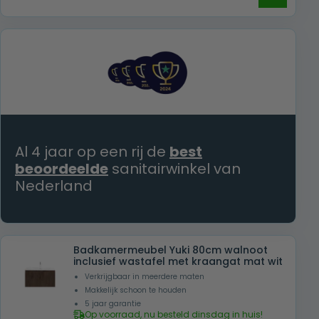
prijs
prijs
was:
is:
€ 1.079,00.
€ 755,00.
Al 4 jaar op een rij de
best
beoordeelde
sanitairwinkel van
Nederland
Badkamermeubel Yuki 80cm walnoot
inclusief wastafel met kraangat mat wit
Verkrijgbaar in meerdere maten
Makkelijk schoon te houden
5 jaar garantie
Op voorraad, nu besteld dinsdag in huis!