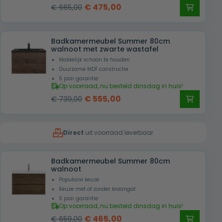
Oorspronkelijke
Huidige
€
475,00
€
665,00
prijs
prijs
was:
is:
Badkamermeubel Summer 80cm
€ 665,00.
€ 475,00.
walnoot met zwarte wastafel
Makkelijk schoon te houden
Duurzame MDF constructie
5 jaar garantie
Op voorraad, nu besteld dinsdag in huis!
Oorspronkelijke
Huidige
€
555,00
€
739,00
prijs
prijs
was:
is:
Direct
uit voorraad leverbaar
€ 739,00.
€ 555,00.
Badkamermeubel Summer 80cm
walnoot
Populaire keuze
Keuze met of zonder kraangat
5 jaar garantie
Op voorraad, nu besteld dinsdag in huis!
Oorspronkelijke
Huidige
€
465,00
€
659,00