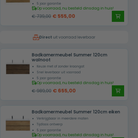
5 jaar garantie
Op voorraad, nu besteld dinsdag in huis!
Oorspronkelijke
Huidige
€
555,00
€
739,00
prijs
prijs
was:
is:
Direct
uit voorraad leverbaar
€ 739,00.
€ 555,00.
Badkamermeubel Summer 120cm
walnoot
Keuze met of zonder kraangat
Snel leverbaar uit voorraad
5 jaar garantie
Op voorraad, nu besteld dinsdag in huis!
Oorspronkelijke
Huidige
€
655,00
€
989,00
prijs
prijs
was:
is:
Badkamermeubel Summer 120cm eiken
€ 989,00.
€ 655,00.
Verkrijgbaar in meerdere maten
Tijdloos ontwerp
5 jaar garantie
Op voorraad, nu besteld dinsdag in huis!