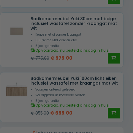
prijs
prijs
was:
is:
Badkamermeubel Yuki 80cm mat beige
€ 1.069,00.
€ 755,00.
inclusief wastafel zonder kraangat mat
wit
Keuze met of zonder kraangat
Duurzame MDF constructie
5 jaar garantie
Op voorraad, nu besteld dinsdag in huis!
Oorspronkelijke
Huidige
€
575,00
€
775,00
prijs
prijs
was:
is:
Badkamermeubel Yuki 100cm licht eiken
€ 775,00.
€ 575,00.
inclusief wastafel met kraangat mat wit
Voorgemonteerd geleverd
Verkrijgbaar in meerdere maten
5 jaar garantie
Op voorraad, nu besteld dinsdag in huis!
Oorspronkelijke
Huidige
€
655,00
€
855,00
prijs
prijs
was:
is: