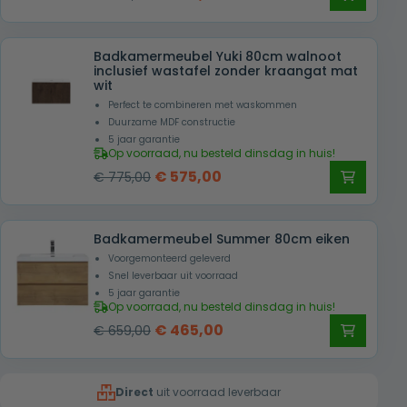
prijs
prijs
was:
is:
Badkamermeubel Yuki 80cm walnoot
€ 659,00.
€ 465,00.
inclusief wastafel zonder kraangat mat
wit
Perfect te combineren met waskommen
Duurzame MDF constructie
5 jaar garantie
Op voorraad, nu besteld dinsdag in huis!
Oorspronkelijke
Huidige
€
575,00
€
775,00
prijs
prijs
was:
is:
Badkamermeubel Summer 80cm eiken
€ 775,00.
€ 575,00.
Voorgemonteerd geleverd
Snel leverbaar uit voorraad
5 jaar garantie
Op voorraad, nu besteld dinsdag in huis!
Oorspronkelijke
Huidige
€
465,00
€
659,00
prijs
prijs
was:
is:
Direct
uit voorraad leverbaar
€ 659,00.
€ 465,00.