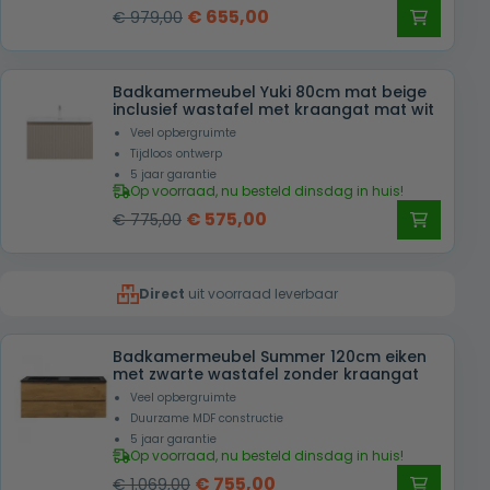
Oorspronkelijke
Huidige
€
655,00
€
979,00
prijs
prijs
was:
is:
Badkamermeubel Yuki 80cm mat beige
€ 979,00.
€ 655,00.
inclusief wastafel met kraangat mat wit
Veel opbergruimte
Tijdloos ontwerp
5 jaar garantie
Op voorraad, nu besteld dinsdag in huis!
Oorspronkelijke
Huidige
€
575,00
€
775,00
prijs
prijs
was:
is:
Direct
uit voorraad leverbaar
€ 775,00.
€ 575,00.
Badkamermeubel Summer 120cm eiken
met zwarte wastafel zonder kraangat
Veel opbergruimte
Duurzame MDF constructie
5 jaar garantie
Op voorraad, nu besteld dinsdag in huis!
Oorspronkelijke
Huidige
€
755,00
€
1.069,00