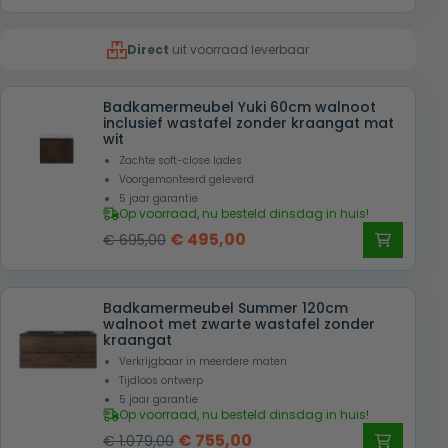
prijs
prijs
was:
is:
Direct
uit voorraad leverbaar
€ 855,00.
€ 655,00.
Badkamermeubel Yuki 60cm walnoot
inclusief wastafel zonder kraangat mat
wit
Zachte soft-close lades
Voorgemonteerd geleverd
5 jaar garantie
Op voorraad, nu besteld dinsdag in huis!
Oorspronkelijke
Huidige
€
495,00
€
695,00
prijs
prijs
was:
is:
Badkamermeubel Summer 120cm
€ 695,00.
€ 495,00.
walnoot met zwarte wastafel zonder
kraangat
Verkrijgbaar in meerdere maten
Tijdloos ontwerp
5 jaar garantie
Op voorraad, nu besteld dinsdag in huis!
Oorspronkelijke
Huidige
€
755,00
€
1.079,00