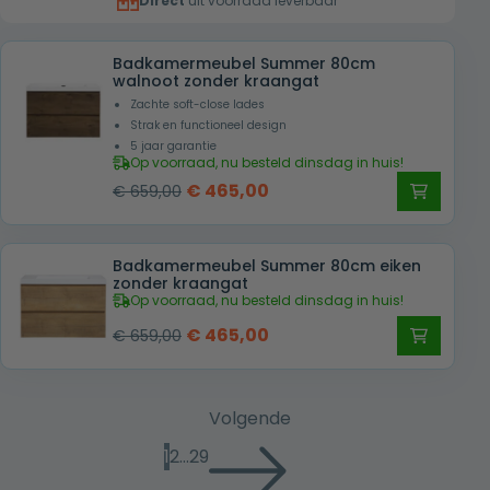
Direct
uit voorraad leverbaar
€ 855,00.
€ 655,00.
Badkamermeubel Summer 80cm
walnoot zonder kraangat
Zachte soft-close lades
Strak en functioneel design
5 jaar garantie
Op voorraad, nu besteld dinsdag in huis!
Oorspronkelijke
Huidige
€
465,00
€
659,00
prijs
prijs
was:
is:
Badkamermeubel Summer 80cm eiken
€ 659,00.
€ 465,00.
zonder kraangat
Op voorraad, nu besteld dinsdag in huis!
Oorspronkelijke
Huidige
€
465,00
€
659,00
prijs
prijs
was:
is:
€ 659,00.
€ 465,00.
Volgende
1
2
…
29