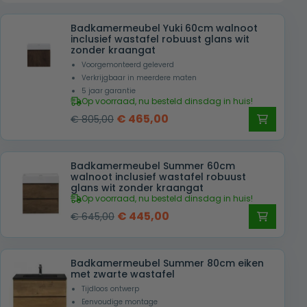
Badkamermeubel Yuki 60cm walnoot
inclusief wastafel robuust glans wit
zonder kraangat
Voorgemonteerd geleverd
Verkrijgbaar in meerdere maten
5 jaar garantie
Op voorraad, nu besteld dinsdag in huis!
Oorspronkelijke
Huidige
€
465,00
€
805,00
prijs
prijs
was:
is:
Badkamermeubel Summer 60cm
€ 805,00.
€ 465,00.
walnoot inclusief wastafel robuust
glans wit zonder kraangat
Op voorraad, nu besteld dinsdag in huis!
Oorspronkelijke
Huidige
€
445,00
€
645,00
prijs
prijs
was:
is:
Badkamermeubel Summer 80cm eiken
€ 645,00.
€ 445,00.
met zwarte wastafel
Tijdloos ontwerp
Eenvoudige montage