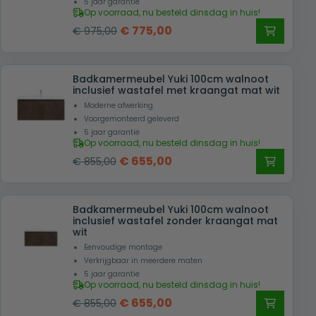
5 jaar garantie
Op voorraad, nu besteld dinsdag in huis!
en maak een keuze die perfect aansluit
Oorspronkelijke
Huidige
€
775,00
€
975,00
bij jouw wensen en badkamerindeling.
prijs
prijs
was:
is:
Badkamermeubel Yuki 100cm walnoot
€ 975,00.
€ 775,00.
inclusief wastafel met kraangat mat wit
Moderne afwerking
Voorgemonteerd geleverd
5 jaar garantie
Op voorraad, nu besteld dinsdag in huis!
Oorspronkelijke
Huidige
€
655,00
€
855,00
prijs
prijs
was:
is:
Badkamermeubel Yuki 100cm walnoot
€ 855,00.
€ 655,00.
inclusief wastafel zonder kraangat mat
wit
Eenvoudige montage
Verkrijgbaar in meerdere maten
5 jaar garantie
Op voorraad, nu besteld dinsdag in huis!
Oorspronkelijke
Huidige
€
655,00
€
855,00