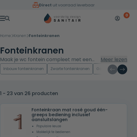
Overslaan naar inhoud
Direct
uit voorraad leverbaar
0
Mijn accoun
Winkelw
Menu
Home
Kranen
Fonteinkranen
Fonteinkranen
Maak je wc fontein compleet met een
Meer lezen
design fonteinkraan die stijl en
Inbouw fonteinkranen
Zwarte fonteinkranen
Gouden fonteinkrane
gebruiksgemak combineert. Bij
Voordeligdesignsanitair.nl vind je één-
greeps toiletkraanoplossingen in
1 - 23 van 26 producten
populaire afwerkingen, inclusief
aansluitslangen. Op voorraad besteld is
Fonteinkraan mat rosé goud één-
morgen in huis, zodat je snel klaar bent.
greeps bediening inclusief
aansluitslangen
Populaire keuze
Makkelijk te bedienen