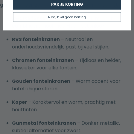
goud voor een zachte, luxe touch in een licht toilet.
PAK JE KORTING
Nee, ik wil geen korting
Zwarte fonteinkranen
– Stoer en modern,
combineert mooi met wit en betonlook.
RVS fonteinkranen
– Neutraal en
onderhoudsvriendelijk, past bij veel stijlen.
Chromen fonteinkranen
– Tijdloos en helder,
klassieker voor elke fontein.
Gouden fonteinkranen
– Warm accent voor
hotel chique sferen.
Koper
– Karaktervol en warm, prachtig met
houttinten.
Gunmetal fonteinkranen
– Donker metallic,
subtiel alternatief voor zwart.