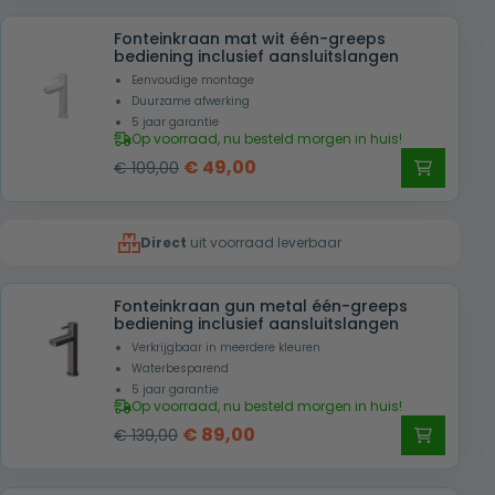
was:
is:
Fonteinkraan mat wit één-greeps
€ 119,00.
€ 55,00.
bediening inclusief aansluitslangen
Eenvoudige montage
Duurzame afwerking
5 jaar garantie
Op voorraad, nu besteld morgen in huis!
Oorspronkelijke
Huidige
€
49,00
€
109,00
prijs
prijs
was:
is:
Direct
uit voorraad leverbaar
€ 109,00.
€ 49,00.
Fonteinkraan gun metal één-greeps
bediening inclusief aansluitslangen
Verkrijgbaar in meerdere kleuren
Waterbesparend
5 jaar garantie
Op voorraad, nu besteld morgen in huis!
Oorspronkelijke
Huidige
€
89,00
€
139,00
prijs
prijs
was:
is: