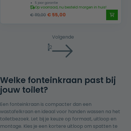
5 jaar garantie
Op voorraad, nu besteld morgen in huis!
Oorspronkelijke
Huidige
€
55,00
€
119,00
prijs
prijs
was:
is:
€ 119,00.
€ 55,00.
Volgende
1
2
Welke fonteinkraan past bij
jouw toilet?
Een fonteinkraan is compacter dan een
wastafelkraan en ideaal voor handen wassen na het
toiletbezoek. Let bij je keuze op formaat, uitloop en
montage. Kies je een kortere uitloop om spatten te