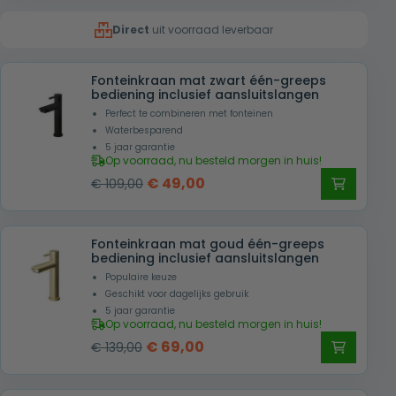
was:
is:
Direct
uit voorraad leverbaar
€ 119,00.
€ 55,00.
Fonteinkraan mat zwart één-greeps
bediening inclusief aansluitslangen
Perfect te combineren met fonteinen
Waterbesparend
5 jaar garantie
Op voorraad, nu besteld morgen in huis!
Oorspronkelijke
Huidige
€
49,00
€
109,00
prijs
prijs
was:
is:
Fonteinkraan mat goud één-greeps
€ 109,00.
€ 49,00.
bediening inclusief aansluitslangen
Populaire keuze
Geschikt voor dagelijks gebruik
5 jaar garantie
Op voorraad, nu besteld morgen in huis!
Oorspronkelijke
Huidige
€
69,00
€
139,00
prijs
prijs
was:
is: