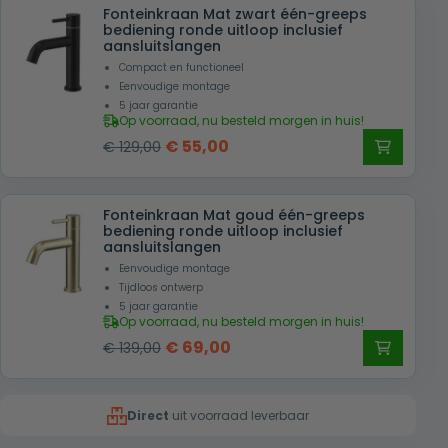
Fonteinkraan Mat zwart één-greeps
€ 139,00.
€ 89,00.
bediening ronde uitloop inclusief
aansluitslangen
Compact en functioneel
Eenvoudige montage
5 jaar garantie
Op voorraad, nu besteld morgen in huis!
Oorspronkelijke
Huidige
€
55,00
€
129,00
prijs
prijs
was:
is:
Fonteinkraan Mat goud één-greeps
€ 129,00.
€ 55,00.
bediening ronde uitloop inclusief
aansluitslangen
Eenvoudige montage
Tijdloos ontwerp
5 jaar garantie
Op voorraad, nu besteld morgen in huis!
Oorspronkelijke
Huidige
€
69,00
€
139,00
prijs
prijs
was:
is:
Direct
uit voorraad leverbaar
€ 139,00.
€ 69,00.