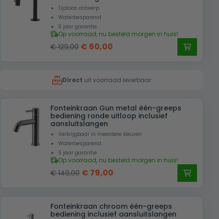
Tijdloos ontwerp
Waterbesparend
5 jaar garantie
Op voorraad, nu besteld morgen in huis!
Oorspronkelijke
Huidige
€
60,00
€
129,00
prijs
prijs
was:
is:
Direct
uit voorraad leverbaar
€ 129,00.
€ 60,00.
Fonteinkraan Gun metal één-greeps
bediening ronde uitloop inclusief
aansluitslangen
Verkrijgbaar in meerdere kleuren
Waterbesparend
5 jaar garantie
Op voorraad, nu besteld morgen in huis!
Oorspronkelijke
Huidige
€
79,00
€
149,00
prijs
prijs
was:
is:
Fonteinkraan chroom één-greeps
€ 149,00.
€ 79,00.
bediening inclusief aansluitslangen