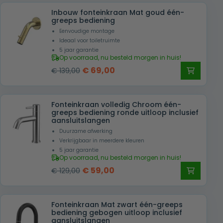
Inbouw fonteinkraan Mat goud één-
greeps bediening
Eenvoudige montage
Ideaal voor toiletruimte
5 jaar garantie
Op voorraad, nu besteld morgen in huis!
Oorspronkelijke
Huidige
€
69,00
€
139,00
prijs
prijs
was:
is:
Fonteinkraan volledig Chroom één-
€ 139,00.
€ 69,00.
greeps bediening ronde uitloop inclusief
aansluitslangen
Duurzame afwerking
Verkrijgbaar in meerdere kleuren
5 jaar garantie
Op voorraad, nu besteld morgen in huis!
Oorspronkelijke
Huidige
€
59,00
€
129,00
prijs
prijs
was:
is:
Fonteinkraan Mat zwart één-greeps
€ 129,00.
€ 59,00.
bediening gebogen uitloop inclusief
aansluitslangen