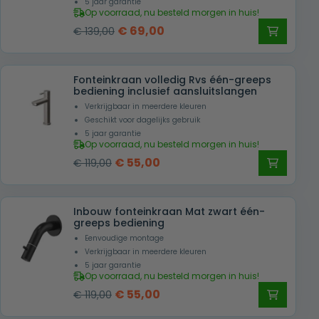
5 jaar garantie
Op voorraad, nu besteld morgen in huis!
Oorspronkelijke
Huidige
€
69,00
€
139,00
prijs
prijs
was:
is:
Fonteinkraan volledig Rvs één-greeps
€ 139,00.
€ 69,00.
bediening inclusief aansluitslangen
Verkrijgbaar in meerdere kleuren
Geschikt voor dagelijks gebruik
5 jaar garantie
Op voorraad, nu besteld morgen in huis!
Oorspronkelijke
Huidige
€
55,00
€
119,00
prijs
prijs
was:
is:
Inbouw fonteinkraan Mat zwart één-
€ 119,00.
€ 55,00.
greeps bediening
Eenvoudige montage
Verkrijgbaar in meerdere kleuren
5 jaar garantie
Op voorraad, nu besteld morgen in huis!
Oorspronkelijke
Huidige
€
55,00
€
119,00
prijs
prijs