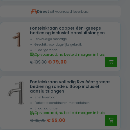
was:
is:
Direct
uit voorraad leverbaar
€ 109,00.
€ 49,00.
Fonteinkraan copper één-greeps
bediening inclusief aansluitslangen
Eenvoudige montage
Geschikt voor dagelijks gebruik
5 jaar garantie
Op voorraad, nu besteld morgen in huis!
Oorspronkelijke
Huidige
€
79,00
€
139,00
prijs
prijs
was:
is:
Fonteinkraan volledig Rvs één-greeps
€ 139,00.
€ 79,00.
bediening ronde uitloop inclusief
aansluitslangen
Snel leverbaar
Perfect te combineren met fonteinen
5 jaar garantie
Op voorraad, nu besteld morgen in huis!
Oorspronkelijke
Huidige
€
55,00
€
119,00
prijs
prijs