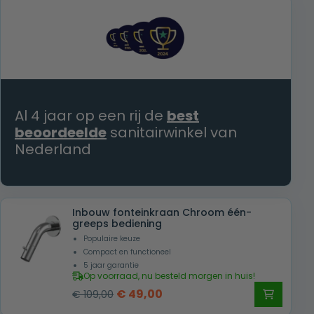
€ 139,00.
€ 69,00.
Al 4 jaar op een rij de
best
beoordeelde
sanitairwinkel van
Nederland
Inbouw fonteinkraan Chroom één-
greeps bediening
Populaire keuze
Compact en functioneel
5 jaar garantie
Op voorraad, nu besteld morgen in huis!
Oorspronkelijke
Huidige
€
49,00
€
109,00
prijs
prijs