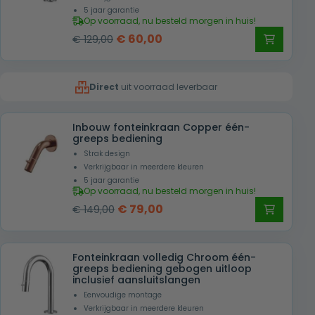
5 jaar garantie
Op voorraad, nu besteld morgen in huis!
Oorspronkelijke
Huidige
€
60,00
€
129,00
prijs
prijs
was:
is:
Direct
uit voorraad leverbaar
€ 129,00.
€ 60,00.
Inbouw fonteinkraan Copper één-
greeps bediening
Strak design
Verkrijgbaar in meerdere kleuren
5 jaar garantie
Op voorraad, nu besteld morgen in huis!
Oorspronkelijke
Huidige
€
79,00
€
149,00
prijs
prijs
was:
is:
Fonteinkraan volledig Chroom één-
€ 149,00.
€ 79,00.
greeps bediening gebogen uitloop
inclusief aansluitslangen
Eenvoudige montage
Verkrijgbaar in meerdere kleuren