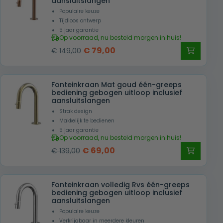
aansluitslangen
Populaire keuze
Tijdloos ontwerp
5 jaar garantie
Op voorraad, nu besteld morgen in huis!
Oorspronkelijke
Huidige
€
79,00
€
149,00
prijs
prijs
was:
is:
Fonteinkraan Mat goud één-greeps
€ 149,00.
€ 79,00.
bediening gebogen uitloop inclusief
aansluitslangen
Strak design
Makkelijk te bedienen
5 jaar garantie
Op voorraad, nu besteld morgen in huis!
Oorspronkelijke
Huidige
€
69,00
€
139,00
prijs
prijs
was:
is:
Fonteinkraan volledig Rvs één-greeps
€ 139,00.
€ 69,00.
bediening gebogen uitloop inclusief
aansluitslangen
Populaire keuze
Verkrijgbaar in meerdere kleuren