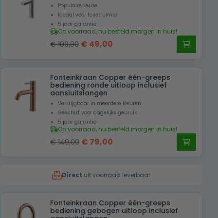
Populaire keuze
Ideaal voor toiletruimte
5 jaar garantie
Op voorraad, nu besteld morgen in huis!
Oorspronkelijke
Huidige
€
49,00
€
109,00
prijs
prijs
was:
is:
Fonteinkraan Copper één-greeps
€ 109,00.
€ 49,00.
bediening ronde uitloop inclusief
aansluitslangen
Verkrijgbaar in meerdere kleuren
Geschikt voor dagelijks gebruik
5 jaar garantie
Op voorraad, nu besteld morgen in huis!
Oorspronkelijke
Huidige
€
79,00
€
149,00
prijs
prijs
was:
is:
Direct
uit voorraad leverbaar
€ 149,00.
€ 79,00.
Fonteinkraan Copper één-greeps
bediening gebogen uitloop inclusief