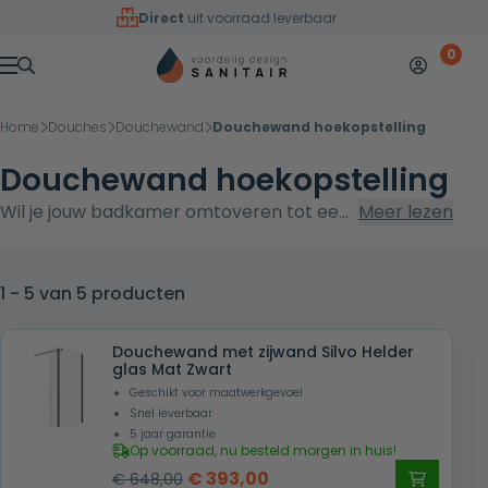
Overslaan naar inhoud
Direct
uit voorraad leverbaar
0
Mijn accoun
Winkelw
Menu
Home
Douches
Douchewand
Douchewand hoekopstelling
Douchewand hoekopstelling
Wil je jouw badkamer omtoveren tot een
Meer lezen
stijlvolle, functionele ruimte waar comfort
en design samenkomen? Met een
douchewand hoekopstelling van
1 - 5 van 5 producten
voordeligdesignsanitair.nl kies je voor
optimale waterdichtheid, ruimtelijkheid
Douchewand met zijwand Silvo Helder
glas Mat Zwart
en een moderne uitstraling. Dankzij de
Geschikt voor maatwerkgevoel
veelzijdige combinaties in glas,
Snel leverbaar
profielkleuren en afmetingen vind je altijd
5 jaar garantie
Op voorraad, nu besteld morgen in huis!
een oplossing die past bij jouw wensen én
Oorspronkelijke
Huidige
€
393,00
€
648,00
badkamerformaat. Ontdek direct ons