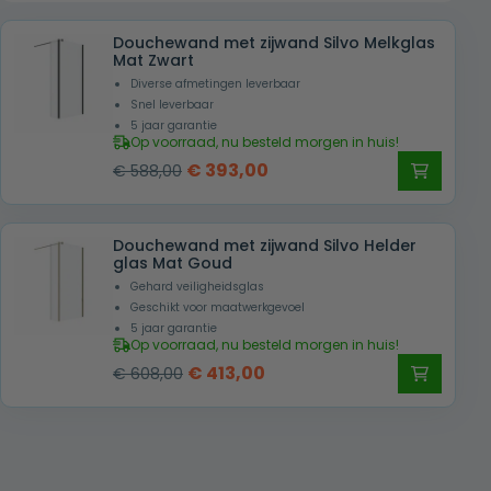
Douchewand met zijwand Silvo Melkglas
Mat Zwart
Diverse afmetingen leverbaar
Snel leverbaar
5 jaar garantie
Op voorraad, nu besteld morgen in huis!
Oorspronkelijke
Huidige
€
393,00
€
588,00
prijs
prijs
was:
is:
Douchewand met zijwand Silvo Helder
€ 588,00.
€ 393,00.
glas Mat Goud
Gehard veiligheidsglas
Geschikt voor maatwerkgevoel
5 jaar garantie
Op voorraad, nu besteld morgen in huis!
Oorspronkelijke
Huidige
€
413,00
€
608,00
prijs
prijs
was:
is:
€ 608,00.
€ 413,00.