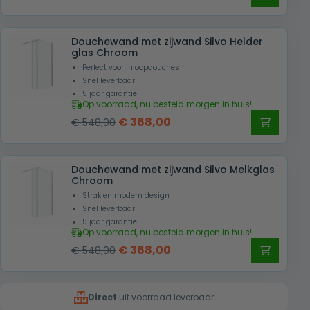
prijs
prijs
ruime assortiment en maak van iedere
was:
is:
douchebeurt een luxe ervaring.
Douchewand met zijwand Silvo Helder
€ 648,00.
€ 393,00.
glas Chroom
Perfect voor inloopdouches
Snel leverbaar
5 jaar garantie
Op voorraad, nu besteld morgen in huis!
Oorspronkelijke
Huidige
€
368,00
€
548,00
prijs
prijs
was:
is:
Douchewand met zijwand Silvo Melkglas
€ 548,00.
€ 368,00.
Chroom
Strak en modern design
Snel leverbaar
5 jaar garantie
Op voorraad, nu besteld morgen in huis!
Oorspronkelijke
Huidige
€
368,00
€
548,00
prijs
prijs
was:
is:
Direct
uit voorraad leverbaar
€ 548,00.
€ 368,00.