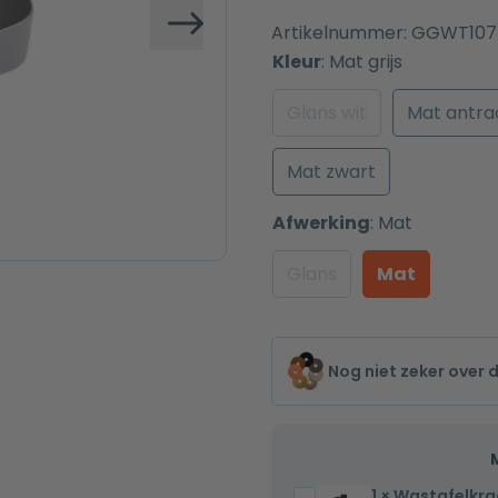
Artikelnummer:
GGWT107
Volgende
Kleur
:
Mat grijs
Glans wit
Mat antra
Mat zwart
Afwerking
:
Mat
Glans
Mat
Nog niet zeker over 
1
×
Wastafelkra