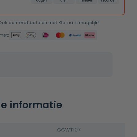
dagen
uren
minuten
seconden
 Ook achteraf betalen met Klarna is mogelijk!
 met:
e informatie
GGWT107