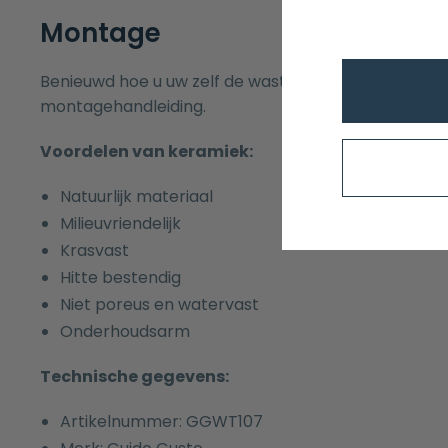
Montage
Benieuwd hoe u uw zelf de wastafel kunt monteren?
montagehandleiding.
Voordelen van keramiek:
Natuurlijk materiaal
Milieuvriendelijk
Krasvast
Hitte bestendig
Niet poreus en watervast
Onderhoudsarm
Technische gegevens:
Artikelnummer: GGWT107