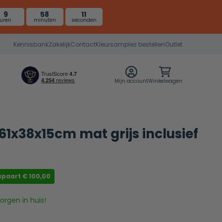
9
58
10
uren
minuten
seconden
Kennisbank
Zakelijk
Contact
Kleursamples bestellen
Outlet
Mijn account
Winkelwagen
61x38x15cm mat grijs inclusief
spaart
€
100,00
rgen in huis!