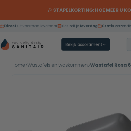
Overslaan naar inhoud
🎉
STAPELKORTING: HOE MEER U K
Direct
uit voorraad leverbaar
Kies zelf je
leverdag
Gratis
verzendi
Bekijk assortiment
Home
Wastafels en waskommen
Wastafel Rosa 6