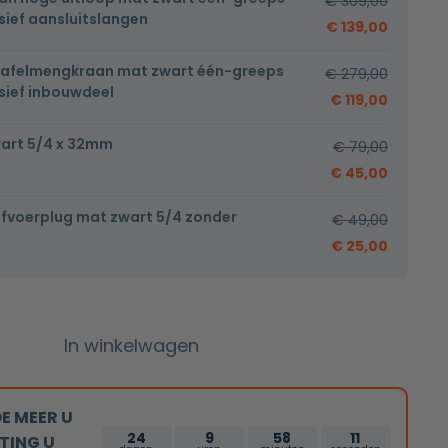
€
309,00
sief aansluitslangen
€
139,00
afelmengkraan mat zwart één-greeps
€
279,00
sief inbouwdeel
€
119,00
wart 5/4 x 32mm
€
79,00
€
45,00
afvoerplug mat zwart 5/4 zonder
€
49,00
€
25,00
In winkelwagen
E MEER U
24
9
58
10
TING U