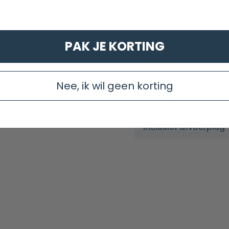
Afwerking
Met overloop
 Lees dan hier onze
PAK JE KORTING
Uitvoering
Aantal kraangaten
Nee, ik wil geen korting
Antikalk
Inclusief afvoerplug