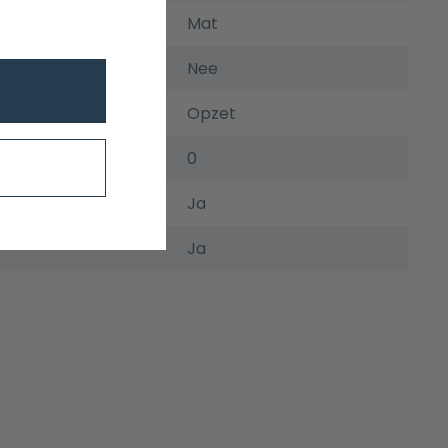
Mat
Nee
Opzet
0
Ja
Ja