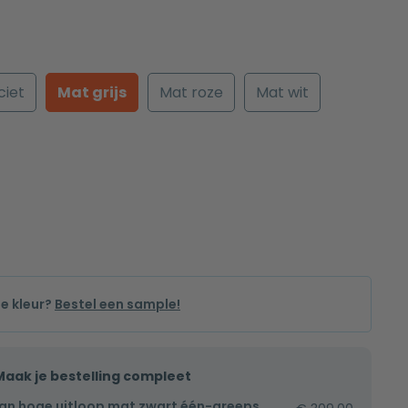
ciet
Mat grijs
Mat roze
Mat wit
de kleur?
Bestel een sample!
Maak je bestelling compleet
an hoge uitloop mat zwart één-greeps