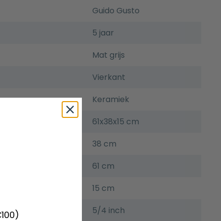
Guido Gusto
5 jaar
Mat grijs
Vierkant
Keramiek
61x38x15 cm
38 cm
61 cm
15 cm
5/4 inch
€100)