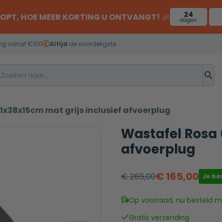
24
OOPT, HOE MEER KORTING U ONTVANGT!
🎉
dagen
ng vanaf €100
Altijd
de voordeligste
1x38x15cm mat grijs inclusief afvoerplug
Wastafel Rosa 
afvoerplug
€
165,00
€
265,00
Je be
Oorspronkelijke
Huidige
prijs
prijs
Op voorraad, nu besteld mo
was:
is:
Gratis verzending
€ 265,00.
€ 165,00.