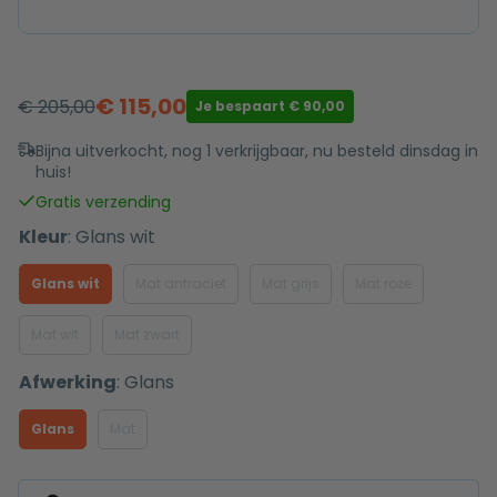
€
115,00
€
205,00
Je bespaart
€
90,00
Oorspronkelijke
Huidige
prijs
prijs
Bijna uitverkocht, nog 1 verkrijgbaar, nu besteld dinsdag in
huis!
was:
is:
€ 205,00.
€ 115,00.
Gratis verzending
Kleur
:
Glans wit
Glans wit
Mat antraciet
Mat grijs
Mat roze
Mat wit
Mat zwart
Afwerking
:
Glans
Glans
Mat