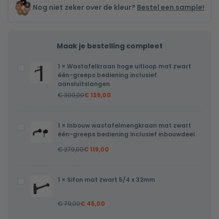
Nog niet zeker over de kleur?
Bestel een sample!
Maak je bestelling compleet
1
×
Wastafelkraan hoge uitloop mat zwart
Wastafelkraan
één-greeps bediening inclusief
hoge
aansluitslangen
uitloop
€
309,00
€
139,00
mat
zwart
1
×
Inbouw wastafelmengkraan mat zwart
Inbouw
één-
één-greeps bediening inclusief inbouwdeel
wastafelmengkraan
greeps
€
279,00
€
119,00
mat
bediening
zwart
inclusief
één-
aansluitslangen
1
×
Sifon mat zwart 5/4 x 32mm
Sifon
greeps
mat
bediening
€
79,00
€
45,00
zwart
inclusief
5/4