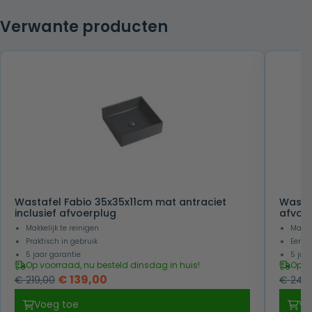
Verwante producten
Wastafel Fabio 35x35x11cm mat antraciet
Wastaf
inclusief afvoerplug
afvoe
Makkelijk te reinigen
Makkel
Praktisch in gebruik
Eenvo
5 jaar garantie
5 jaa
Op voorraad, nu besteld dinsdag in huis!
Op v
Oorspronkelijke
Huidige
€
139,00
€
219,00
€
249,
prijs
prijs
Voeg toe
Vo