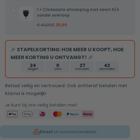
inbouwdeel
x
1
×
Clickwaste afvoerplug mat zwart 5/4
Clickwaste
32mm
zonder overloop
afvoerplug
€
49,00
€
25,00
mat
zwart
5/4
🎉
STAPELKORTING: HOE MEER U KOOPT, HOE
zonder
MEER KORTING U ONTVANGT!
🎉
overloop
24
0
27
42
dagen
uren
minuten
seconden
Betaal veilig en vertrouwd. Ook achteraf betalen met
Klarna is mogelijk!
Je kunt bij ons veilig betalen met:
Direct
uit voorraad leverbaar