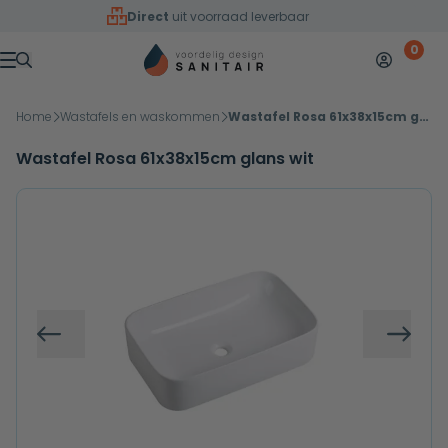
Overslaan naar inhoud
Direct
uit voorraad leverbaar
0
Mijn accoun
Winkelw
Menu
Home
Wastafels en waskommen
Wastafel Rosa 61x38x15cm glans wit
Wastafel Rosa 61x38x15cm glans wit
Vorige
Volg