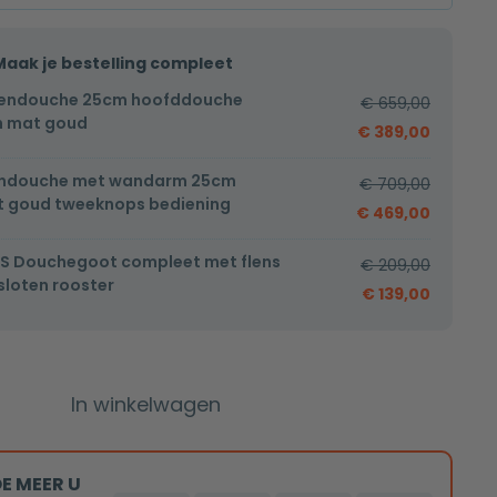
Maak je bestelling compleet
endouche 25cm hoofddouche
€
659,00
h mat goud
€
389,00
endouche met wandarm 25cm
€
709,00
 goud tweeknops bediening
€
469,00
S Douchegoot compleet met flens
€
209,00
loten rooster
€
139,00
In winkelwagen
E MEER U