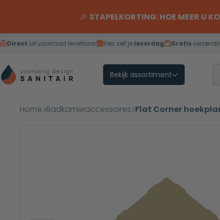
Overslaan naar inhoud
🎉
STAPELKORTING: HOE MEER U K
Direct
uit voorraad leverbaar
Kies zelf je
leverdag
Gratis
verzendi
Bekijk assortiment
Home
Badkameraccessoires
Flat Corner hoekpl