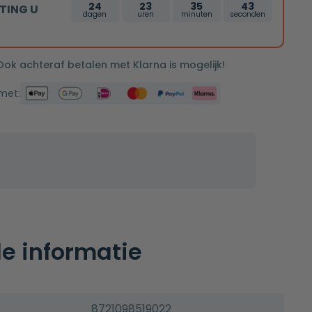
24
23
35
42
TING U
dagen
uren
minuten
seconden
 Ook achteraf betalen met Klarna is mogelijk!
 met:
e informatie
8721098519022