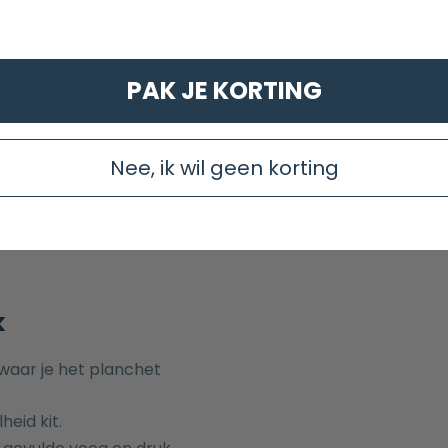
planchet is een rechte
PAK JE KORTING
ch element, maar ook
nissen
,
douchegoten
Nee, ik wil geen korting
rmonieuze
k
waar je het planchet
eid kit.