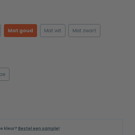
Mat goud
Mat wit
Mat zwart
ipe
de kleur?
Bestel een sample!