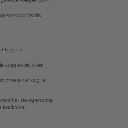
t gevulde voeg en druk
oze en waterdichte
et tegelen.
de voeg en druk het
rdichte afwerking te
lanchet stevig en zorg
 je badkamer.