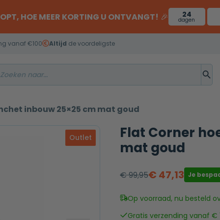
24
OOPT, HOE MEER KORTING U ONTVANGT!
🎉
dagen
ng vanaf €100
Altijd
de voordeligste
anchet inbouw 25×25 cm mat goud
Flat Corner h
Outlet
mat goud
€
47,13
€
99,95
Je bespa
Oorspronkelijke
Huidige
prijs
prijs
Op voorraad, nu besteld o
was:
is:
Gratis verzending vanaf € 
€ 99,95.
€ 47,13.