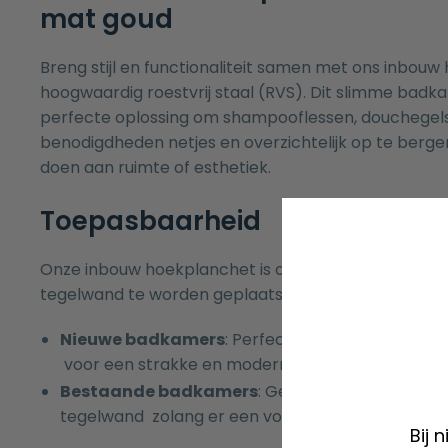
mat goud
Breng stijl en functionaliteit samen met ons inbou
hoogwaardig roestvrij staal (RVS). Dit slimme badk
perfecte oplossing om shampooflessen, douchegel
benodigdheden netjes en overzichtelijk op te berge
doen aan ruimte of esthetiek.
Toepasbaarheid
Onze inbouw hoekplanchet is ontworpen om eenvou
tegelwand te worden geplaatst. Dit maakt het gesch
Nieuwe badkamers
: Perfect te integreren tijd
voor een strakke en moderne uitstraling.
Bestaande badkamers
: Gemakkelijk te install
tegelwand zolang er een voeg beschikbaar is.
Bij 