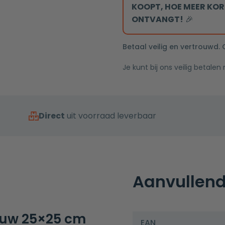
cm
KOOPT, HOE MEER KOR
rooster
mat
ONTVANGT!
🎉
goud
aantal
Betaal veilig en vertrouwd.
Je kunt bij ons veilig betalen
Direct
uit voorraad leverbaar
Aanvullend
ouw 25×25 cm
EAN