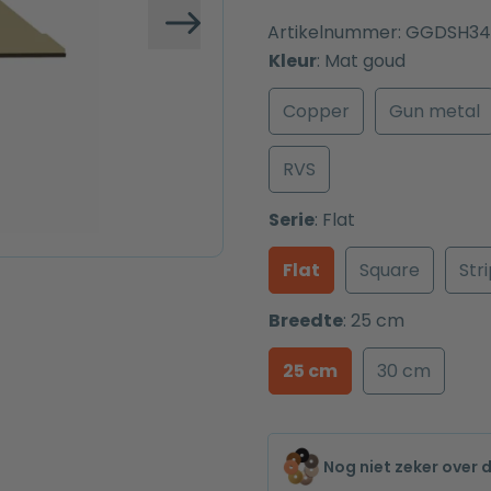
Artikelnummer:
GGDSH34
Volgende
Kleur
:
Mat goud
Copper
Gun metal
RVS
Serie
:
Flat
Flat
Square
Str
Breedte
:
25 cm
25 cm
30 cm
Nog niet zeker over 