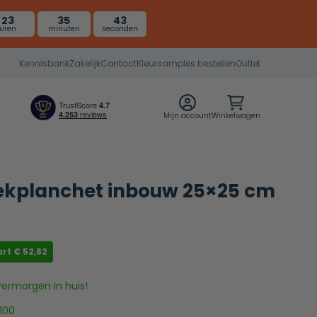
23
35
42
uren
minuten
seconden
Kennisbank
Zakelijk
Contact
Kleursamples bestellen
Outlet
Mijn account
Winkelwagen
oekplanchet inbouw 25×25 cm
art
€
52,82
vermorgen in huis!
100