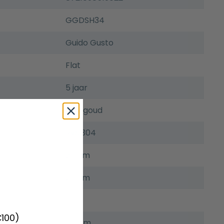
GGDSH34
Guido Gusto
Flat
5 jaar
Mat goud
Rvs 304
25 cm
25 cm
1 cm
€100)
10 mm