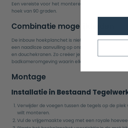
Een vereiste voor het monteren van de inbouw hoek
hoek van 90 graden.
Combinatie mogelijkheden
De inbouw hoekplanchet is niet alleen een praktis
een naadloze aanvulling op ons assortiment
Inbouw
en
douchekranen
. Zo creëer je een uniforme en ha
badkameromgeving waarin elk detail klopt.
Montage
Installatie in Bestaand Tegelwer
Verwijder de voegen tussen de tegels op de plek 
wilt monteren.
Vul de vrijgemaakte voeg met een royale hoeveelh