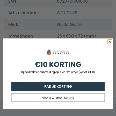
EAN
8720701501058
Artikelnummer
GGHDH26
Merk
Guido Gusto
Afmetingen
25 x 600 x 72 (mm)
Kleur
Copper
Montage
Wand
€10 KORTING
Garantie
5 jaar
Bij nieuwsbrief aanmelding op je eerste order (vanaf €100)
Materiaal
Rvs 304
PAK JE KORTING
Nee, ik wil geen korting