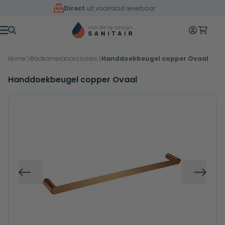
Overslaan naar inhoud
Direct
uit voorraad leverbaar
Mijn accoun
Winkelw
Menu
Home
Badkameraccessoires
Handdoekbeugel copper Ovaal
Handdoekbeugel copper Ovaal
Vorige
Volg