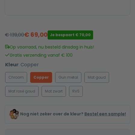
€
69,00
€
139,00
Je bespaart
€
70,00
Oorspronkelijke
Huidige
prijs
prijs
Op voorraad, nu besteld dinsdag in huis!
was:
is:
Gratis verzending vanaf € 100
€ 139,00.
€ 69,00.
Kleur
:
Copper
Chroom
Copper
Gun metal
Mat goud
Mat rosé goud
Mat zwart
RVS
Nog niet zeker over de kleur?
Bestel een sample!