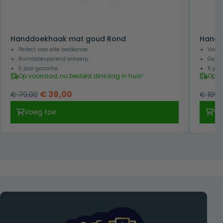
Handdoekhaak mat goud Rond
Handd
Perfect voor elke badkamer
Verkr
Ruimtebesparend ontwerp
Gesch
5 jaar garantie
5 jaa
Op voorraad, nu besteld dinsdag in huis!
Op v
Oorspronkelijke
Huidige
€
39,00
€
79,00
€
109,
prijs
prijs
Voeg toe
Vo
was:
is:
€ 79,00.
€ 39,00.