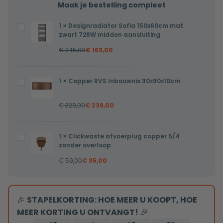
Maak je bestelling compleet
1
×
Designradiator Sofia 150x60cm mat
Designradiator
zwart 728W midden aansluiting
Sofia
€
245,00
€
169,00
150x60cm
mat
zwart
1
×
Copper RVS Inbouwnis 30x90x10cm
Copper
728W
RVS
midden
€
329,00
€
239,00
Inbouwnis
aansluiting
30x90x10cm
1
×
Clickwaste afvoerplug copper 5/4
Clickwaste
zonder overloop
afvoerplug
€
59,00
€
35,00
copper
5/4
zonder
🎉
STAPELKORTING: HOE MEER U KOOPT, HOE
overloop
MEER KORTING U ONTVANGT!
🎉