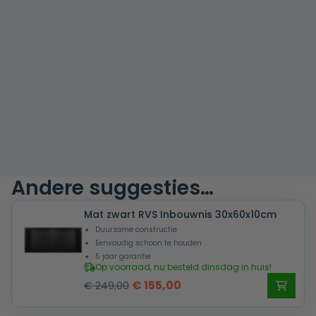
Andere suggesties…
Mat zwart RVS Inbouwnis 30x60x10cm
Duurzame constructie
Eenvoudig schoon te houden
5 jaar garantie
Op voorraad, nu besteld dinsdag in huis!
Oorspronkelijke
Huidige
€
155,00
€
249,00
prijs
prijs