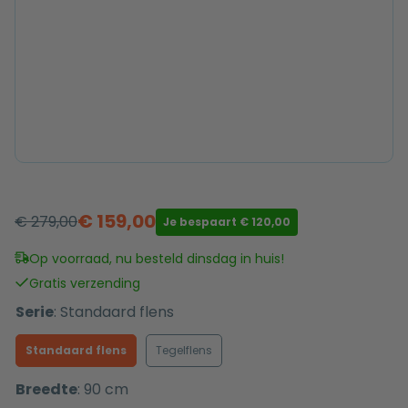
€
159,00
€
279,00
Je bespaart
€
120,00
Oorspronkelijke
Huidige
prijs
prijs
Op voorraad, nu besteld dinsdag in huis!
was:
is:
Gratis verzending
€ 279,00.
€ 159,00.
Serie
:
Standaard flens
Standaard flens
Tegelflens
Breedte
:
90 cm