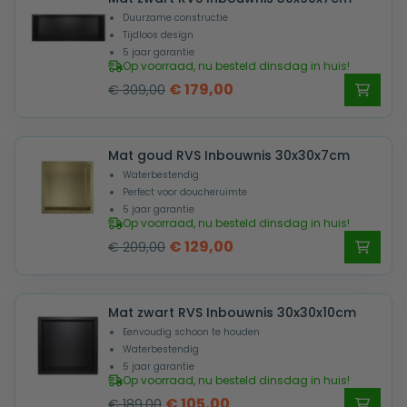
Duurzame constructie
Tijdloos design
5 jaar garantie
Op voorraad, nu besteld dinsdag in huis!
Oorspronkelijke
Huidige
€
179,00
€
309,00
prijs
prijs
was:
is:
Mat goud RVS Inbouwnis 30x30x7cm
€ 309,00.
€ 179,00.
Waterbestendig
Perfect voor doucheruimte
5 jaar garantie
Op voorraad, nu besteld dinsdag in huis!
Oorspronkelijke
Huidige
€
129,00
€
209,00
prijs
prijs
was:
is:
Mat zwart RVS Inbouwnis 30x30x10cm
€ 209,00.
€ 129,00.
Eenvoudig schoon te houden
Waterbestendig
5 jaar garantie
Op voorraad, nu besteld dinsdag in huis!
Oorspronkelijke
Huidige
€
105,00
€
189,00