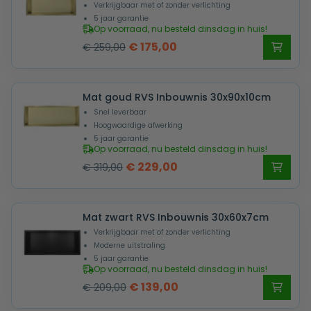
Verkrijgbaar met of zonder verlichting
5 jaar garantie
Op voorraad, nu besteld dinsdag in huis!
Oorspronkelijke
Huidige
€
175,00
€
259,00
prijs
prijs
was:
is:
Mat goud RVS Inbouwnis 30x90x10cm
€ 259,00.
€ 175,00.
Snel leverbaar
Hoogwaardige afwerking
5 jaar garantie
Op voorraad, nu besteld dinsdag in huis!
Oorspronkelijke
Huidige
€
229,00
€
319,00
prijs
prijs
was:
is:
Mat zwart RVS Inbouwnis 30x60x7cm
€ 319,00.
€ 229,00.
Verkrijgbaar met of zonder verlichting
Moderne uitstraling
5 jaar garantie
Op voorraad, nu besteld dinsdag in huis!
Oorspronkelijke
Huidige
€
139,00
€
209,00
prijs
prijs