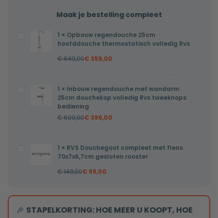
Maak je bestelling compleet
1
×
Opbouw regendouche 25cm
Opbouw
hoofddouche thermostatisch volledig Rvs
regendouche
€
649,00
€
359,00
25cm
hoofddouche
thermostatisch
1
×
Inbouw regendouche met wandarm
Inbouw
volledig
25cm douchekop volledig Rvs tweeknops
regendouche
bediening
Rvs
met
€
609,00
€
399,00
wandarm
25cm
1
×
RVS Douchegoot compleet met flens
RVS
douchekop
70x7x6,7cm gesloten rooster
Douchegoot
volledig
€
149,00
€
99,00
compleet
Rvs
met
tweeknops
flens
bediening
🎉
STAPELKORTING: HOE MEER U KOOPT, HOE
70x7x6,7cm