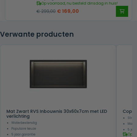
Op voorraad, nu besteld dinsdag in huis!
Oorspronkelijke
Huidige
€
169,00
€
299,00
prijs
prijs
was:
is:
Verwante producten
€ 299,00.
€ 169,00.
Mat Zwart RVS Inbouwnis 30x60x7cm met LED
Coppe
verlichting
Strak
Waterbestendig
Makkel
Populaire keuze
5 jaa
Op v
5 jaar garantie