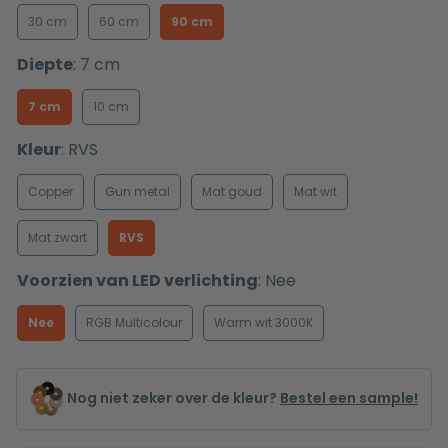
30 cm
60 cm
90 cm
Diepte
:
7 cm
7 cm
10 cm
Kleur
:
RVS
Copper
Gun metal
Mat goud
Mat wit
Mat zwart
RVS
Voorzien van LED verlichting
:
Nee
Nee
RGB Multicolour
Warm wit 3000K
Nog niet zeker over de kleur?
Bestel een sample!