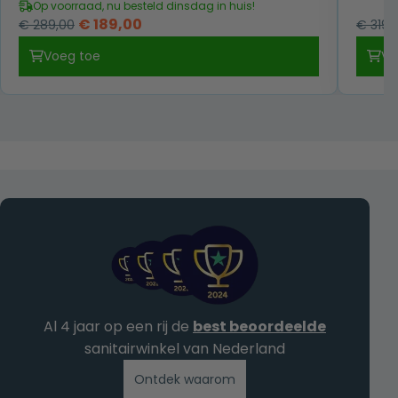
Op voorraad, nu besteld dinsdag in huis!
Oorspronkelijke
Huidige
€
189,00
€
289,00
€
319,
prijs
prijs
Voeg toe
Vo
was:
is:
€ 289,00.
€ 189,00.
Al 4 jaar op een rij de
best beoordeelde
sanitairwinkel van Nederland
Ontdek waarom