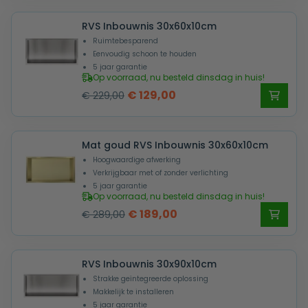
was:
is:
RVS Inbouwnis 30x60x10cm
€ 209,00.
€ 139,00.
Ruimtebesparend
Eenvoudig schoon te houden
5 jaar garantie
Op voorraad, nu besteld dinsdag in huis!
Oorspronkelijke
Huidige
€
129,00
€
229,00
prijs
prijs
was:
is:
Mat goud RVS Inbouwnis 30x60x10cm
€ 229,00.
€ 129,00.
Hoogwaardige afwerking
Verkrijgbaar met of zonder verlichting
5 jaar garantie
Op voorraad, nu besteld dinsdag in huis!
Oorspronkelijke
Huidige
€
189,00
€
289,00
prijs
prijs
was:
is:
RVS Inbouwnis 30x90x10cm
€ 289,00.
€ 189,00.
Strakke geïntegreerde oplossing
Makkelijk te installeren
5 jaar garantie