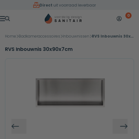
Overslaan naar inhoud
Direct
uit voorraad leverbaar
0
Mijn accoun
Winkelw
Menu
Home
Badkameraccessoires
Inbouwnissen
RVS Inbouwnis 30x90x7cm
RVS Inbouwnis 30x90x7cm
Vorige
Volg