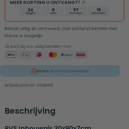
MEER KORTING U ONTVANGT!
🎉
gesloten
rooster
24
0
57
18
dagen
uren
minuten
seconden
Betaal veilig en vertrouwd. Ook achteraf betalen met
Klarna is mogelijk!
Je kunt bij ons veilig betalen met:
Direct
uit voorraad leverbaar
Artikelnummer:
GGIBN05
Beschrijving
RVS Inbouwnis 30x90x7cm