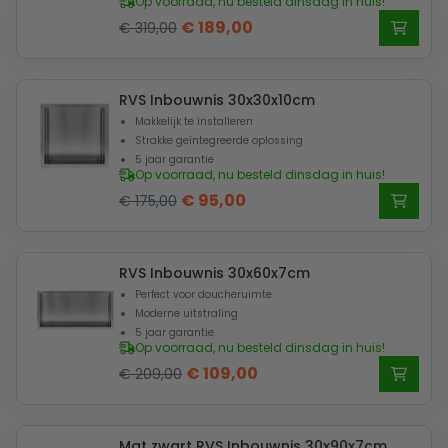
Op voorraad, nu besteld dinsdag in huis!
Oorspronkelijke
Huidige
€
189,00
€
319,00
prijs
prijs
was:
is:
RVS Inbouwnis 30x30x10cm
€ 319,00.
€ 189,00.
Makkelijk te installeren
Strakke geïntegreerde oplossing
5 jaar garantie
Op voorraad, nu besteld dinsdag in huis!
Oorspronkelijke
Huidige
€
95,00
€
175,00
prijs
prijs
was:
is:
RVS Inbouwnis 30x60x7cm
€ 175,00.
€ 95,00.
Perfect voor doucheruimte
Moderne uitstraling
5 jaar garantie
Op voorraad, nu besteld dinsdag in huis!
Oorspronkelijke
Huidige
€
109,00
€
209,00
prijs
prijs
was:
is:
Mat zwart RVS Inbouwnis 30x90x7cm
€ 209,00.
€ 109,00.