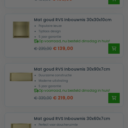
prijs
prijs
was:
is:
Mat goud RVS Inbouwnis 30x30x10cm
€ 189,00.
€ 105,00.
Populaire keuze
Tijdloos design
5 jaar garantie
Op voorraad, nu besteld dinsdag in huis!
Oorspronkelijke
Huidige
€
139,00
€
239,00
prijs
prijs
was:
is:
Mat goud RVS Inbouwnis 30x90x7cm
€ 239,00.
€ 139,00.
Duurzame constructie
Moderne uitstraling
5 jaar garantie
Op voorraad, nu besteld dinsdag in huis!
Oorspronkelijke
Huidige
€
219,00
€
339,00
prijs
prijs
was:
is:
Mat goud RVS Inbouwnis 30x60x7cm
€ 339,00.
€ 219,00.
Perfect voor doucheruimte