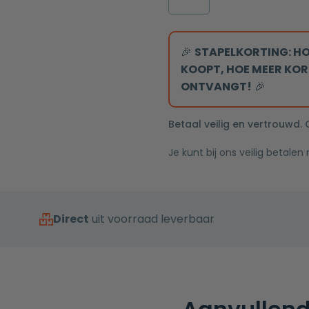
midden
Rvs
aansluiting
Ovaal
aantal
🎉
STAPELKORTING: HO
KOOPT, HOE MEER KOR
ONTVANGT!
🎉
Betaal veilig en vertrouwd.
Je kunt bij ons veilig betalen
Direct
uit voorraad leverbaar