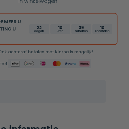
In winkelwagen
E MEER U
22
10
39
9
TING U
dagen
uren
minuten
seconden
 Ook achteraf betalen met Klarna is mogelijk!
 met: