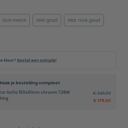
Gun metal
Mat goud
Mat rosé goud
de kleur?
Bestel een sample!
Maak je bestelling compleet
tor Sofia 150x60cm chroom 728W
€
245,00
ting
€
179,00