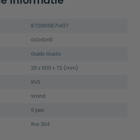
e informatie
8720615871407
GGHDH11
Guido Gusto
25 x 600 x 72 (mm)
RVS
Wand
5 jaar
Rvs 304