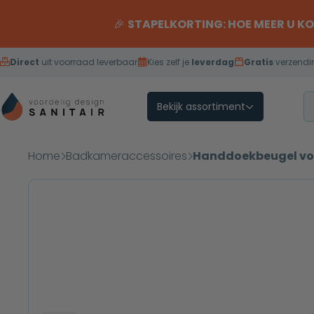
Overslaan naar inhoud
🎉
STAPELKORTING: HOE MEER U K
Direct
uit voorraad leverbaar
Kies zelf je
leverdag
Gratis
verzendi
Bekijk assortiment
Home
Badkameraccessoires
Handdoekbeugel vol