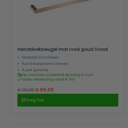
Handdoekbeugel mat rosé goud Ovaal
Makkelijk te monteren
Ruimtebesparend ontwerp
5 jaar garantie
Op voorraad, nu besteld dinsdag in huis!
Gratis verzending vanaf € 100
Oorspronkelijke
Huidige
€
65,00
€
139,00
prijs
prijs
Voeg toe
was:
is:
€ 139,00.
€ 65,00.