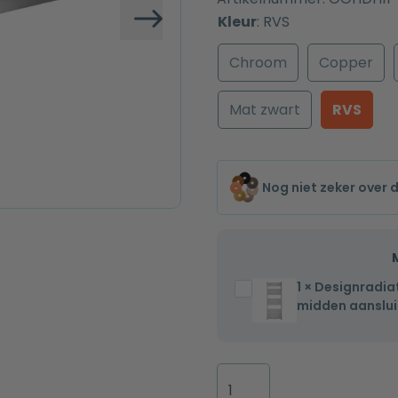
Kleur
:
RVS
Volgende
Chroom
Copper
Mat zwart
RVS
Nog niet zeker over 
1
×
Designradia
Designradiator
midden aanslui
Sofia
150x60cm
chroom
Handdoekbeugel
728W
volledig