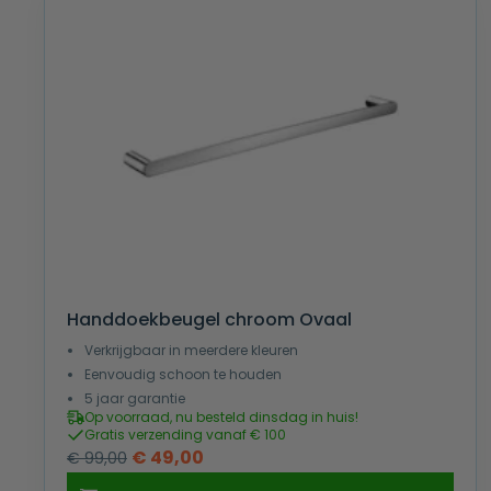
Handdoekbeugel chroom Ovaal
Verkrijgbaar in meerdere kleuren
Eenvoudig schoon te houden
5 jaar garantie
Op voorraad, nu besteld dinsdag in huis!
Gratis verzending vanaf € 100
Oorspronkelijke
Huidige
€
49,00
€
99,00
prijs
prijs