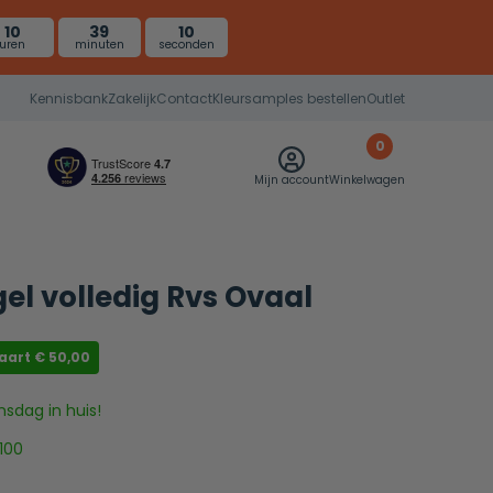
10
39
9
uren
minuten
seconden
Kennisbank
Zakelijk
Contact
Kleursamples bestellen
Outlet
0
Mijn account
Winkelwagen
l volledig Rvs Ovaal
paart
€
50,00
nsdag in huis!
100