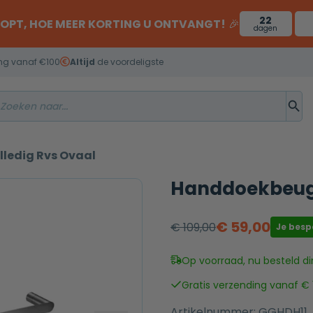
22
OOPT, HOE MEER KORTING U ONTVANGT!
🎉
dagen
ng vanaf €100
Altijd
de voordeligste
ledig Rvs Ovaal
Handdoekbeuge
€
59,00
€
109,00
Je bes
Oorspronkelijke
Huidige
prijs
prijs
Op voorraad, nu besteld di
was:
is:
Gratis verzending vanaf € 
€ 109,00.
€ 59,00.
Artikelnummer:
GGHDH11