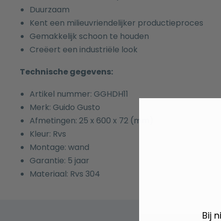
Duurzaam
Kent een milieuvriendelijker productieproces
Gemakkelijk schoon te houden
Creëert een industriële look
Technische gegevens:
Artikel nummer: GGHDH11
Merk: Guido Gusto
Afmetingen: 25 x 600 x 72 (mm)
Kleur: Rvs
Montage: wand
Garantie: 5 jaar
Materiaal: Rvs 304
Bij 