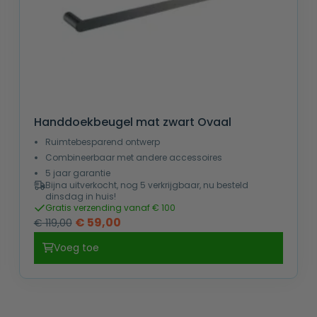
Handdoekbeugel mat zwart Ovaal
Ruimtebesparend ontwerp
Combineerbaar met andere accessoires
5 jaar garantie
Bijna uitverkocht, nog 5 verkrijgbaar, nu besteld
dinsdag in huis!
Gratis verzending vanaf € 100
Oorspronkelijke
Huidige
€
59,00
€
119,00
prijs
prijs
Voeg toe
was:
is:
€ 119,00.
€ 59,00.