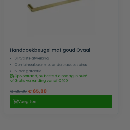
Handdoekbeugel mat goud Ovaal
Slijtvaste afwerking
Combineerbaar met andere accessoires
5 jaar garantie
Op voorraad, nu besteld dinsdag in huis!
Gratis verzending vanaf € 100
Oorspronkelijke
Huidige
€
65,00
€
139,00
prijs
prijs
Voeg toe
was:
is:
€ 139,00.
€ 65,00.