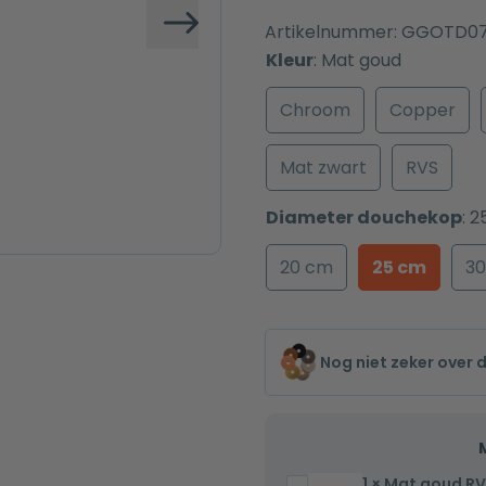
Artikelnummer:
GGOTD0
Volgende
Kleur
:
Mat goud
Chroom
Copper
Mat zwart
RVS
Diameter douchekop
:
2
20 cm
25 cm
3
Nog niet zeker over 
1
×
Mat goud RV