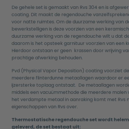
De gehele set is gemaakt van Rvs 304 en is afgewe
coating. Dit maakt de regendouche vanzelfspreken
voor natte ruimtes. Om de duurzame werking van 
bewerkstelligen is deze voorzien van een keramisc
duurzame werking van de regendouche wilt u dat deze 
daarom is het opsteek garnituur voorzien van een ku
Hierdoor ontstaan er geen krassen door wrijving van
prachtige afwerking behouden.
Pvd (Physical Vapor Deposition) coating voorziet 
meerdere flinterdunne metaallagen waardoor er e
ijzersterke toplaag ontstaat. De metaallagen wor
middels een vacuümmethode die meerdere malen w
het verdampte metaal in aanraking komt met Rvs 
eigenschappen van Rvs over.
Thermostatische regendouche set wordt hele
geleverd, de set bestaat uit: