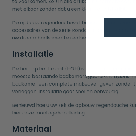
te voorkomen. Zo zijn alle artikelen uitermate ges
met elkaar zonder dat u een kleur verschil krijgt.
De opbouw regendoucheset behoort tot de serie Ro
accessoires van de serie Rondo zijn ideaal te comb
uw droom badkamer te realiseren.
Installatie
De hart op hart maat (HOH) is 15cm. Dit is een unive
meeste bestaande badkamers gebruikt is tijdens inst
badkamer een complete makeover geven zonder teg
verleggen. Installatie gaat snel en eenvoudig.
Benieuwd hoe u uw zelf de opbouw regendouche ku
hier onze
montagehandleiding.
Materiaal