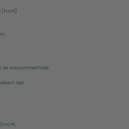
(H.o.H)
mm
door de vacuümmethode
deert niet
(vocht,