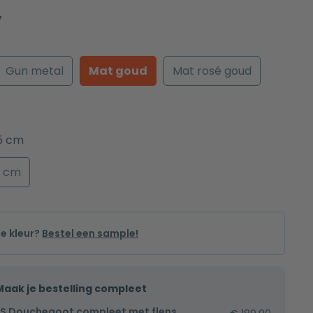
7
Gun metal
Mat goud
Mat rosé goud
5 cm
0 cm
de kleur?
Bestel een sample!
Maak je bestelling compleet
S Douchegoot compleet met flens