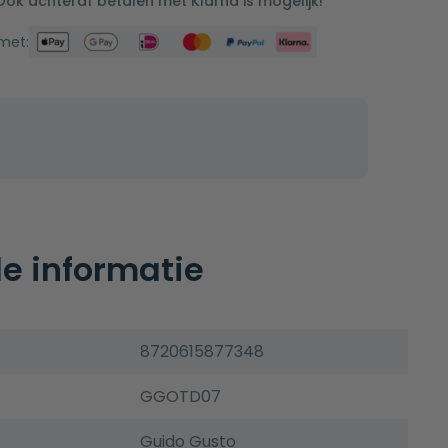
 Ook achteraf betalen met Klarna is mogelijk!
 met:
e informatie
8720615877348
GGOTD07
Guido Gusto