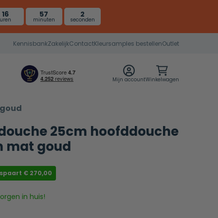
16
57
1
uren
minuten
seconden
Kennisbank
Zakelijk
Contact
Kleursamples bestellen
Outlet
Mijn account
Winkelwagen
 goud
douche 25cm hoofddouche
h mat goud
espaart
€
270,00
rgen in huis!