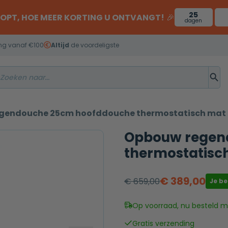
25
OOPT, HOE MEER KORTING U ONTVANGT!
🎉
dagen
ng vanaf €100
Altijd
de voordeligste
gendouche 25cm hoofddouche thermostatisch mat
Opbouw regen
thermostatisc
€
389,00
€
659,00
Je b
Oorspronkelijke
Huidige
prijs
prijs
Op voorraad, nu besteld mo
was:
is:
Gratis verzending
€ 659,00.
€ 389,00.