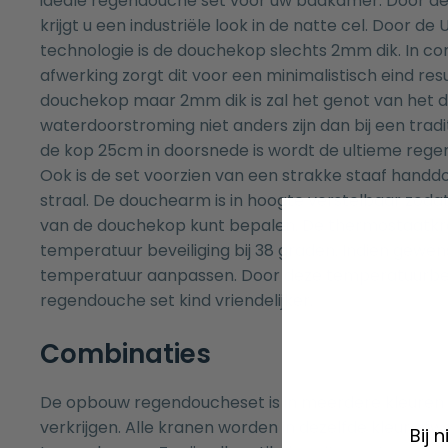
ideale regendouche set voor uw badkamer. Door d
krijgt u een industriële look in de natte cel. Door d
technologie is de douchekop slechts 2mm dik. In c
afwerking zorgt dit voor een minimalistisch eind re
douchekop maar 2mm dik is zal het genot van het 
waterdoorstroming niet anders zijn dan bij een tradi
de kop 25cm in doorsnede is wordt de ultieme rege
Ook is de set voorzien van een strakke staaf hand
straal. De douchearm is in hoogte verstelbaar zod
van de douchekop kunt bepalen. De thermostaatkra
temperatuur beveiliging bij 38 graden. Indien gewen
temperatuur aanpassen. Door deze temperatuurbeve
regendouche set kind vriendelijker.
Combinaties
De opbouw regendoucheset is in meerdere kleuren
verkrijgen. Alle kranen worden in dezelfde kleur afw
Bij 