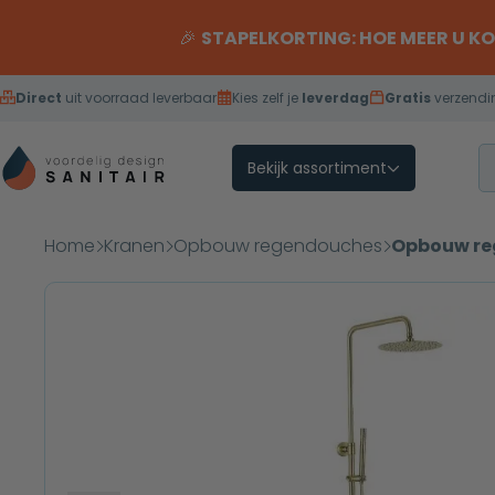
Overslaan naar inhoud
🎉
STAPELKORTING: HOE MEER U K
Direct
uit voorraad leverbaar
Kies zelf je
leverdag
Gratis
verzendi
Bekijk assortiment
Home
Kranen
Opbouw regendouches
Opbouw re