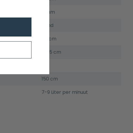
2 mm
Rond
80 cm
122,5 cm
Ja
150 cm
7-9 Liter per minuut