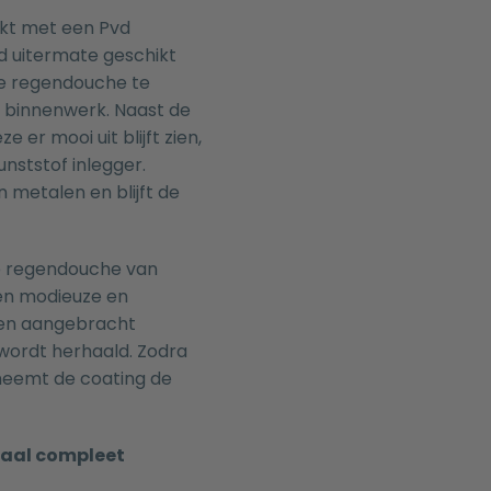
rkt met een Pvd
d uitermate geschikt
de regendouche te
h binnenwerk. Naast de
er mooi uit blijft zien,
nststof inlegger.
 metalen en blijft de
de regendouche van
en modieuze en
den aangebracht
ordt herhaald. Zodra
neemt de coating de
maal compleet