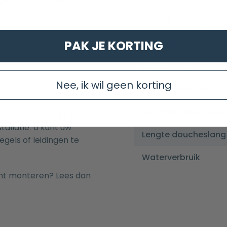
chikt om te combineren
Dikte douchekop
ndo. Alle kranen en
Vorm glijstang
PAK JE KORTING
ineren met elkaar om zo
Minimale hoogte
Nee, ik wil geen korting
Maximale hoogte
Met handdoucheset
rsele maat die in de
allatie. U kunt uw
Lengte doucheslang
els of leidingen te
Waterverbruik
nt monteren? Lees dan