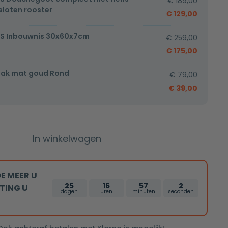
€
189,00
loten rooster
€
129,00
S Inbouwnis 30x60x7cm
€
259,00
€
175,00
ak mat goud Rond
€
79,00
€
39,00
In winkelwagen
E MEER U
25
16
57
1
TING U
dagen
uren
minuten
seconden