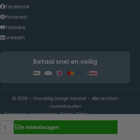
Facebook
Pinterest
Youtube
LinkedIn
Betaal snel en veilig
© 2026 - Voordelig Design Sanitair - Alle rechten
voorbehouden
Algemene voorwaarden
Privacy Policy
-
-
Rietwijkeroordweg 22, 1432 JE Aalsmeer KvK-nummer:
-
Hoeveelheid
In winkelwagen
88902501