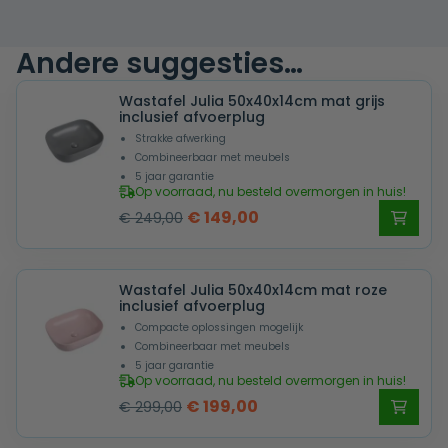
Andere suggesties…
Wastafel Julia 50x40x14cm mat grijs
inclusief afvoerplug
Strakke afwerking
Combineerbaar met meubels
5 jaar garantie
Op voorraad, nu besteld overmorgen in huis!
Oorspronkelijke
Huidige
€
149,00
€
249,00
prijs
prijs
was:
is:
Wastafel Julia 50x40x14cm mat roze
€ 249,00.
€ 149,00.
inclusief afvoerplug
Compacte oplossingen mogelijk
Combineerbaar met meubels
5 jaar garantie
Op voorraad, nu besteld overmorgen in huis!
Oorspronkelijke
Huidige
€
199,00
€
299,00
prijs
prijs