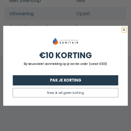
Met overloop
Nee
Uitvoering
Opzet
Aantal kraangaten
1
Antikalk
Ja
€10 KORTING
Bij nieuwsbrief aanmelding op je eerste order (vanaf €100)
PAK JE KORTING
Nee, ik wil geen korting