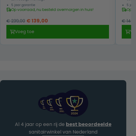
5 jaar garantie
5 jaa
Op voorraad, nu besteld overmorgen in huis!
Op v
Oorspronkelijke
Huidige
€
139,00
€
239,00
€
149,
prijs
prijs
Voeg toe
Vo
was:
is:
€ 239,00.
€ 139,00.
Al 4 jaar op een rij de
best beoordeelde
sanitairwinkel van Nederland