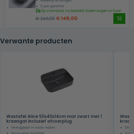
Makkelijk te reinigen
5 jaar garantie
Op voorraad, nu besteld overmorgen in huis!
Oorspronkelijke
Huidige
€
149,00
€
249,00
prijs
prijs
was:
is:
Verwante producten
€ 249,00.
€ 149,00.
Wastafel Alice 50x40x14cm mat zwart met 1
Wasta
kraangat inclusief afvoerplug
kraan
Verkrijgbaar in vaste maten
Strak
Eenvoudige montage
Scher