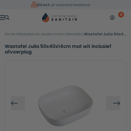
Overslaan naar inhoud
Direct
uit voorraad leverbaar
0
Mijn accoun
Winkelw
Menu
Home
Wastafels en waskommen
Wastafel
Wastafel Julia 50x40x14cm mat wit inclusief afvoerplug
Wastafel Julia 50x40x14cm mat wit inclusief
afvoerplug
Vorige
Volg