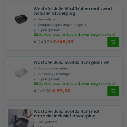
was:
is:
Wastafel Julia 50x40x14cm mat zwart
€ 299,00.
€ 199,00.
inclusief afvoerplug
Veel gekozen
Compacte oplossingen mogelijk
5 jaar garantie
Op voorraad, nu besteld overmorgen in huis!
Oorspronkelijke
Huidige
€
149,00
€
249,00
prijs
prijs
was:
is:
Wastafel Julia 50x40x14cm glans wit
€ 249,00.
€ 149,00.
Duurzaam keramiek
Eenvoudige montage
5 jaar garantie
Op voorraad, nu besteld overmorgen in huis!
Oorspronkelijke
Huidige
€
89,00
€
149,00
prijs
prijs
was:
is:
Wastafel Julia 50x40x14cm mat
€ 149,00.
€ 89,00.
antraciet inclusief afvoerplug
Veel gekozen