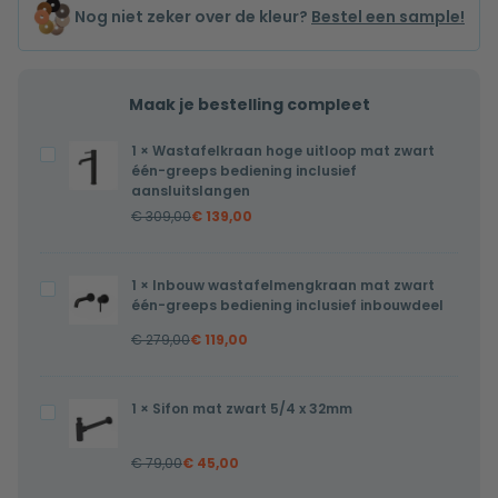
Nog niet zeker over de kleur?
Bestel een sample!
Maak je bestelling compleet
1
×
Wastafelkraan hoge uitloop mat zwart
Wastafelkraan
één-greeps bediening inclusief
hoge
aansluitslangen
uitloop
€
309,00
€
139,00
mat
zwart
1
×
Inbouw wastafelmengkraan mat zwart
Inbouw
één-
één-greeps bediening inclusief inbouwdeel
wastafelmengkraan
greeps
€
279,00
€
119,00
mat
bediening
zwart
inclusief
één-
aansluitslangen
1
×
Sifon mat zwart 5/4 x 32mm
Sifon
greeps
mat
bediening
€
79,00
€
45,00
zwart
inclusief
5/4