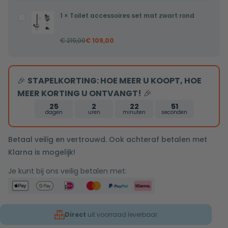
inbouwdeel
x
1
×
Toilet accessoires set mat zwart rond
Toilet
32mm
accessoires
€
219,00
€
109,00
set
mat
zwart
🎉
STAPELKORTING: HOE MEER U KOOPT, HOE
rond
MEER KORTING U ONTVANGT!
🎉
25
2
22
51
dagen
uren
minuten
seconden
Betaal veilig en vertrouwd. Ook achteraf betalen met
Klarna is mogelijk!
Je kunt bij ons veilig betalen met:
Direct
uit voorraad leverbaar