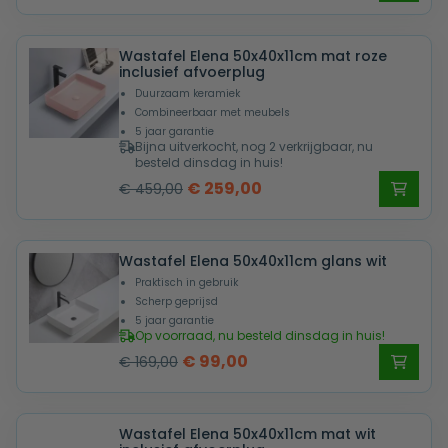
prijs
prijs
was:
is:
Wastafel Elena 50x40x11cm mat roze
€ 249,00.
€ 149,00.
inclusief afvoerplug
Duurzaam keramiek
Combineerbaar met meubels
5 jaar garantie
Bijna uitverkocht, nog 2 verkrijgbaar, nu
besteld dinsdag in huis!
Oorspronkelijke
Huidige
€
259,00
€
459,00
prijs
prijs
was:
is:
Wastafel Elena 50x40x11cm glans wit
€ 459,00.
€ 259,00.
Praktisch in gebruik
Scherp geprijsd
5 jaar garantie
Op voorraad, nu besteld dinsdag in huis!
Oorspronkelijke
Huidige
€
99,00
€
169,00
prijs
prijs
was:
is:
Wastafel Elena 50x40x11cm mat wit
€ 169,00.
€ 99,00.