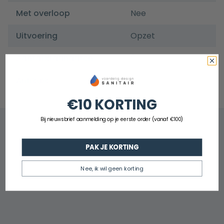
Met overloop
Nee
Uitvoering
Opzet
Aantal kraangaten
0
Antikalk
Ja
€10 KORTING
Bij nieuwsbrief aanmelding op je eerste order (vanaf €100)
PAK JE KORTING
Nee, ik wil geen korting