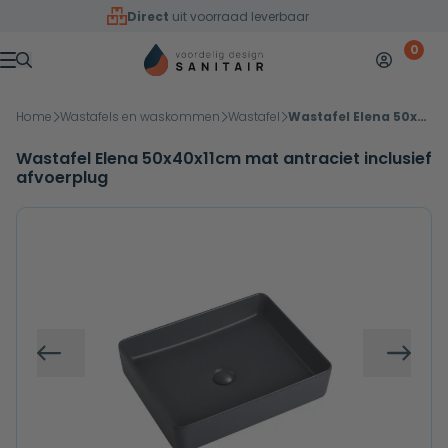
Overslaan naar inhoud
Direct
uit voorraad leverbaar
0
Mijn accoun
Winkelw
Menu
Home
Wastafels en waskommen
Wastafel
Wastafel Elena 50x40x11cm mat antraciet inclusief afvoerplug
Wastafel Elena 50x40x11cm mat antraciet inclusief
afvoerplug
Vorige
Volg