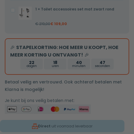
inbouwdeel
x
1
×
Toilet accessoires set mat zwart rond
Toilet
32mm
accessoires
€
219,00
€
109,00
set
mat
zwart
🎉
STAPELKORTING: HOE MEER U KOOPT, HOE
rond
MEER KORTING U ONTVANGT!
🎉
22
18
40
46
dagen
uren
minuten
seconden
Betaal veilig en vertrouwd. Ook achteraf betalen met
Klarna is mogelijk!
Je kunt bij ons veilig betalen met:
Direct
uit voorraad leverbaar