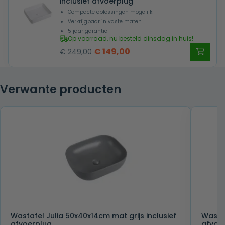
inclusief afvoerplug
Compacte oplossingen mogelijk
Verkrijgbaar in vaste maten
5 jaar garantie
Op voorraad, nu besteld dinsdag in huis!
Oorspronkelijke
Huidige
€
149,00
€
249,00
prijs
prijs
was:
is:
Verwante producten
€ 249,00.
€ 149,00.
Wastafel Julia 50x40x14cm mat grijs inclusief
Wastaf
afvoerplug
afvoe