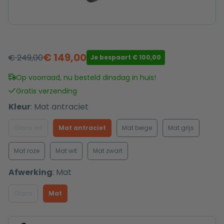
€
149,00
€
249,00
Je bespaart
€
100,00
Oorspronkelijke
Huidige
prijs
prijs
Op voorraad, nu besteld dinsdag in huis!
was:
is:
Gratis verzending
€ 249,00.
€ 149,00.
Kleur
:
Mat antraciet
Glans wit
Mat antraciet
Mat beige
Mat grijs
Mat roze
Mat wit
Mat zwart
Afwerking
:
Mat
Glans
Mat