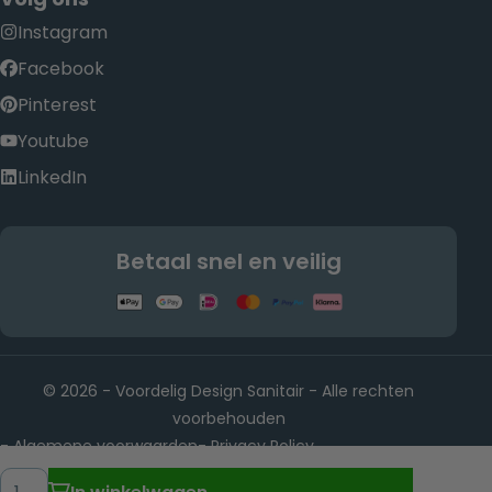
Instagram
Facebook
Pinterest
Youtube
LinkedIn
Betaal snel en veilig
© 2026 - Voordelig Design Sanitair - Alle rechten
voorbehouden
Algemene voorwaarden
Privacy Policy
-
-
Rietwijkeroordweg 22, 1432 JE Aalsmeer KvK-nummer:
-
Hoeveelheid