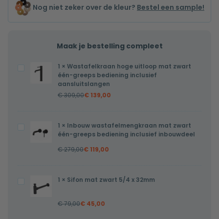
Nog niet zeker over de kleur?
Bestel een sample!
Maak je bestelling compleet
1
×
Wastafelkraan hoge uitloop mat zwart
Wastafelkraan
één-greeps bediening inclusief
hoge
aansluitslangen
uitloop
€
309,00
€
139,00
mat
zwart
1
×
Inbouw wastafelmengkraan mat zwart
Inbouw
één-
één-greeps bediening inclusief inbouwdeel
wastafelmengkraan
greeps
€
279,00
€
119,00
mat
bediening
zwart
inclusief
één-
aansluitslangen
1
×
Sifon mat zwart 5/4 x 32mm
Sifon
greeps
mat
bediening
€
79,00
€
45,00
zwart
inclusief
5/4