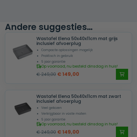
Andere suggesties…
Wastafel Elena 50x40x11cm mat grijs
inclusief afvoerplug
Compacte oplossingen mogelijk
Praktisch in gebruik
5 jaar garantie
Op voorraad, nu besteld dinsdag in huis!
Oorspronkelijke
Huidige
€
149,00
€
249,00
prijs
prijs
was:
is:
Wastafel Elena 50x40x11cm mat zwart
€ 249,00.
€ 149,00.
inclusief afvoerplug
Veel gekozen
Verkrijgbaar in vaste maten
5 jaar garantie
Op voorraad, nu besteld dinsdag in huis!
Oorspronkelijke
Huidige
€
149,00
€
249,00