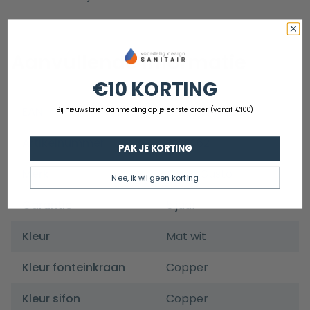
Aanvullende informatie
€10 KORTING
EAN
8720701502260
Bij nieuwsbrief aanmelding op je eerste order (vanaf €100)
Artikelnummer
GGFS62
PAK JE KORTING
Merk
Guido Gusto
Nee, ik wil geen korting
Garantie
5 jaar
Kleur
Mat wit
Kleur fonteinkraan
Copper
Kleur sifon
Copper