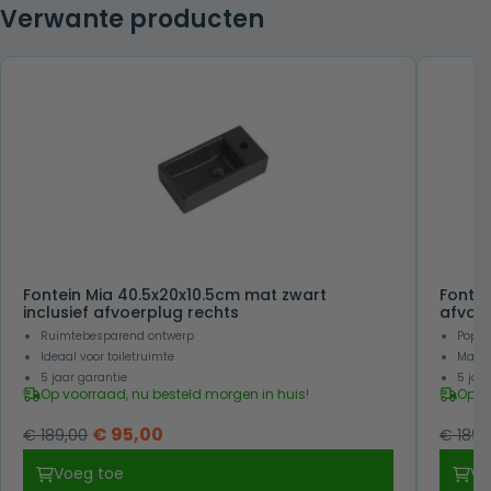
Verwante producten
Fontein Mia 40.5x20x10.5cm mat zwart
Fontei
inclusief afvoerplug rechts
afvoer
Ruimtebesparend ontwerp
Popul
Ideaal voor toiletruimte
Makke
5 jaar garantie
5 jaa
Op voorraad, nu besteld morgen in huis!
Op v
Oorspronkelijke
Huidige
€
95,00
€
189,00
€
189,
prijs
prijs
Voeg toe
Vo
was:
is: