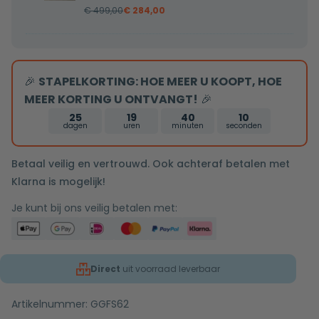
zitting
€
499,00
€
284,00
Pietro
mat
randloos
wit
inclusief
48x36,5x36cm
softclose
🎉
STAPELKORTING: HOE MEER U KOOPT, HOE
zitting
MEER KORTING U ONTVANGT!
🎉
mat
25
19
40
9
wit
dagen
uren
minuten
seconden
49x37x37cm
Betaal veilig en vertrouwd. Ook achteraf betalen met
Klarna is mogelijk!
Je kunt bij ons veilig betalen met:
Direct
uit voorraad leverbaar
Artikelnummer:
GGFS62