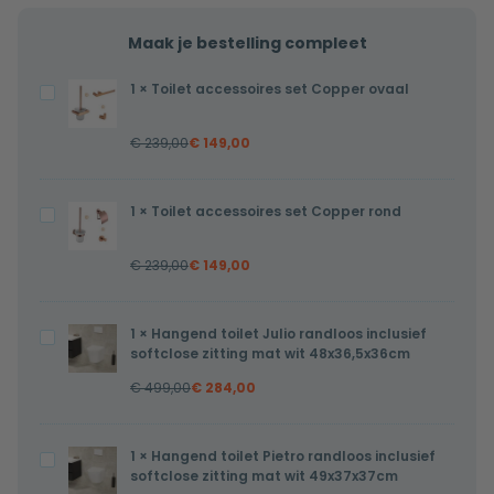
Maak je bestelling compleet
1
×
Toilet accessoires set Copper ovaal
Toilet
accessoires
€
239,00
€
149,00
set
Copper
ovaal
1
×
Toilet accessoires set Copper rond
Toilet
accessoires
€
239,00
€
149,00
set
Copper
rond
1
×
Hangend toilet Julio randloos inclusief
Hangend
softclose zitting mat wit 48x36,5x36cm
toilet
€
499,00
€
284,00
Julio
randloos
inclusief
1
×
Hangend toilet Pietro randloos inclusief
Hangend
softclose
softclose zitting mat wit 49x37x37cm
toilet