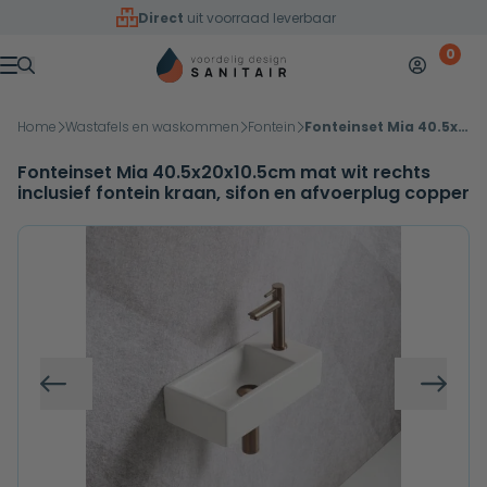
Overslaan naar inhoud
Direct
uit voorraad leverbaar
0
Mijn accoun
Winkelw
Menu
Home
Wastafels en waskommen
Fontein
Fonteinset Mia 40.5x20x10.5cm mat wit rechts inclusief fontein kraan, sifon en afvoerplug copper
Fonteinset Mia 40.5x20x10.5cm mat wit rechts
inclusief fontein kraan, sifon en afvoerplug copper
Vorige
Volg