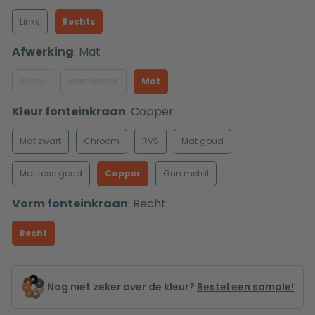
Links
Rechts
Afwerking
:
Mat
Glans
Marmerlook
Mat
Kleur fonteinkraan
:
Copper
Mat zwart
Chroom
RVS
Mat goud
Mat rose goud
Copper
Gun metal
Vorm fonteinkraan
:
Recht
Recht
Nog niet zeker over de kleur?
Bestel een sample!