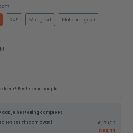
oom
RVS
Mat goud
Mat rose goud
ht
de kleur?
Bestel een sample!
Maak je bestelling compleet
soires set chroom ovaal
€
199,00
€
89,00