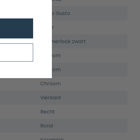
Guido Gusto
5 jaar
Marmerlook zwart
Chroom
Chroom
Chroom
Vierkant
Recht
Rond
Keramiek