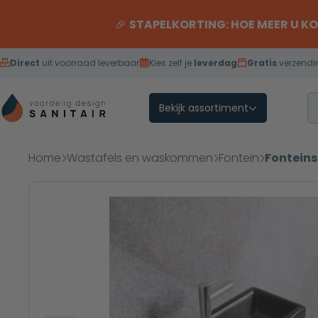
Overslaan naar inhoud
🎉
STAPELKORTING: HOE MEER U K
Direct
uit voorraad leverbaar
Kies zelf je
leverdag
Gratis
verzendi
Bekijk assortiment
Home
Wastafels en waskommen
Fontein
Fonteins