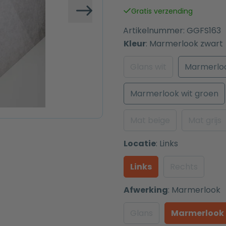
was:
is:
Gratis verzending
€ 249,00.
€ 159,00.
Volgende
Artikelnummer:
GGFS163
Kleur
:
Marmerlook zwart
Glans wit
Marmerloo
Marmerlook wit groen
Mat beige
Mat grijs
Locatie
:
Links
Links
Rechts
Afwerking
:
Marmerlook
Glans
Marmerlook