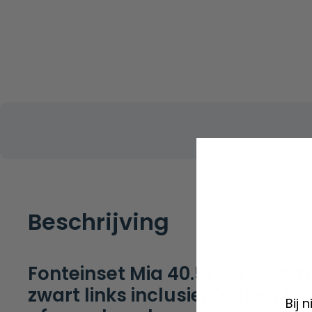
Beschrijving
Fonteinset Mia 40.5x20x10.5c
zwart links inclusief fontein kr
Bij 