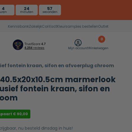
4
24
55
uren
minuten
seconden
Kennisbank
Zakelijk
Contact
Kleursamples bestellen
Outlet
0
Mijn account
Winkelwagen
ief fontein kraan, sifon en afvoerplug chroom
a 40.5x20x10.5cm marmerlook
lusief fontein kraan, sifon en
room
spaart
€
90,00
krijgbaar, nu besteld dinsdag in huis!