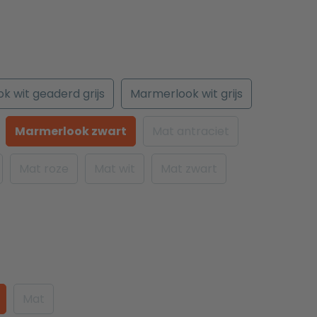
k wit geaderd grijs
Marmerlook wit grijs
Marmerlook zwart
Mat antraciet
Mat roze
Mat wit
Mat zwart
Mat