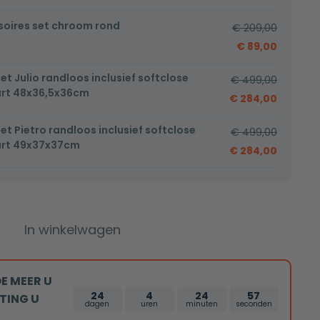
soires set chroom rond
€
209,00
€
89,00
et Julio randloos inclusief softclose
€
499,00
art 48x36,5x36cm
€
284,00
et Pietro randloos inclusief softclose
€
499,00
art 49x37x37cm
€
284,00
In winkelwagen
E MEER U
24
4
24
55
TING U
dagen
uren
minuten
seconden