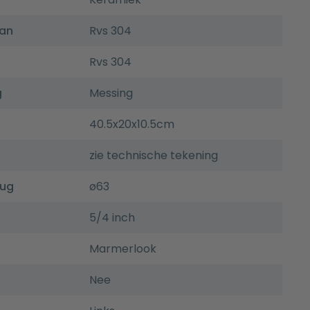
aan
Rvs 304
Rvs 304
g
Messing
40.5x20x10.5cm
zie technische tekening
lug
ø63
5/4 inch
Marmerlook
Nee