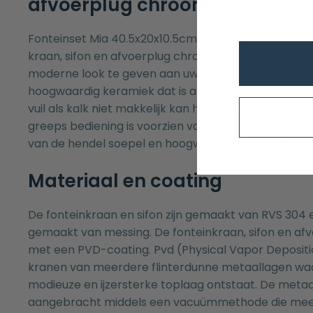
afvoerplug chroom
Fonteinset Mia 40.5x20x10.5cm marmerlook zwart link
kraan, sifon en afvoerplug chroom is ontworpen om
moderne look te geven aan uw toilet. De vierkante 
hoogwaardig keramiek dat is afgewerkt met een co
vuil als kalk niet makkelijk kan hechten. De fontei
greeps bediening is voorzien van keramisch schijve
van de hendel soepel en hoogwaardig aanvoelt.
Materiaal en coating
De fonteinkraan en sifon zijn gemaakt van RVS 304 e
gemaakt van messing. De fonteinkraan, sifon en afv
met een PVD-coating. Pvd (Physical Vapor Depositi
kranen van meerdere flinterdunne metaallagen wa
modieuze en ijzersterke toplaag ontstaat. De meta
aangebracht middels een vacuümmethode die mee