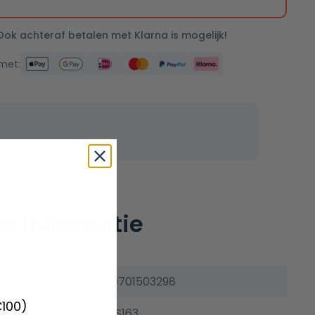
 Ook achteraf betalen met Klarna is mogelijk!
 met:
e informatie
8720701503298
€100)
GGFS163