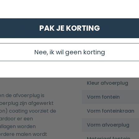
Merk
s inclusief fontein
 een strakke en
PAK JE KORTING
Garantie
fontein is gemaakt van
ating waardoor zowel
Kleur
nkraan chroom één-
Nee, ik wil geen korting
Kleur fonteinkraan
n zodat het verplaatsen
Kleur sifon
Kleur afvoerplug
n de afvoerplug is
Vorm fontein
oerplug zijn afgewerkt
on) coating voorziet de
Vorm fonteinkraan
ardoor er een
Vorm afvoerplug
allagen worden
rdere malen wordt
Materiaal fontein