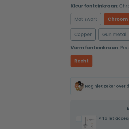
Kleur fonteinkraan
:
Chr
Mat zwart
Chroom
Copper
Gun metal
Vorm fonteinkraan
:
Rec
Recht
Nog niet zeker over 
1
×
Toilet acces
Toilet
accessoires