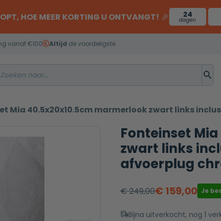
24
OOPT, HOE MEER KORTING U ONTVANGT!
🎉
dagen
ng vanaf €100
Altijd
de voordeligste
et Mia 40.5x20x10.5cm marmerlook zwart links inclus
Fonteinset Mi
zwart links inc
afvoerplug ch
€
159,00
€
249,00
Je be
Oorspronkelijke
Huidige
prijs
prijs
Bijna uitverkocht, nog 1 ver