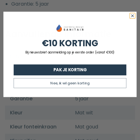
Garantie: 5 jaar
Aanvullende informatie
€10 KORTING
Bij nieuwsbrief aanmelding op je eerste order (vanaf €100)
EAN
8720701502253
Artikelnummer
GGFS60
PAK JE KORTING
Nee, ik wil geen korting
Merk
Guido Gusto
Garantie
5 jaar
Kleur
Mat wit
Kleur fonteinkraan
Mat goud