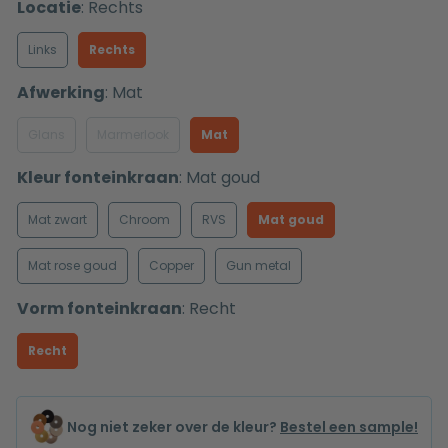
Locatie
:
Rechts
Links
Rechts
Afwerking
:
Mat
Glans
Marmerlook
Mat
Kleur fonteinkraan
:
Mat goud
Mat zwart
Chroom
RVS
Mat goud
Mat rose goud
Copper
Gun metal
Vorm fonteinkraan
:
Recht
Recht
Nog niet zeker over de kleur?
Bestel een sample!