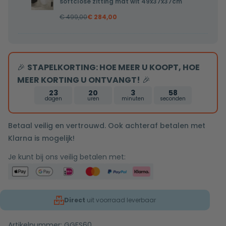
softclose
softclose zitting mat wit 49x37x37cm
toilet
zitting
€
499,00
€
284,00
Pietro
mat
randloos
wit
inclusief
48x36,5x36cm
softclose
🎉
STAPELKORTING: HOE MEER U KOOPT, HOE
zitting
MEER KORTING U ONTVANGT!
🎉
mat
23
20
3
57
wit
dagen
uren
minuten
seconden
49x37x37cm
Betaal veilig en vertrouwd. Ook achteraf betalen met
Klarna is mogelijk!
Je kunt bij ons veilig betalen met:
Direct
uit voorraad leverbaar
Artikelnummer:
GGFS60