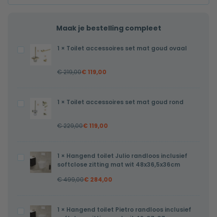
Maak je bestelling compleet
1
×
Toilet accessoires set mat goud ovaal
Toilet
accessoires
€
219,00
€
119,00
set
mat
goud
1
×
Toilet accessoires set mat goud rond
Toilet
ovaal
accessoires
€
229,00
€
119,00
set
mat
goud
1
×
Hangend toilet Julio randloos inclusief
Hangend
rond
softclose zitting mat wit 48x36,5x36cm
toilet
€
499,00
€
284,00
Julio
randloos
inclusief
1
×
Hangend toilet Pietro randloos inclusief
Hangend