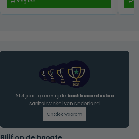
Voeg toe
Vo
was:
is:
€ 189,00.
€ 95,00.
Al 4 jaar op een rij de
best beoordeelde
sanitairwinkel van Nederland
Ontdek waarom
Blijf op de hoogte