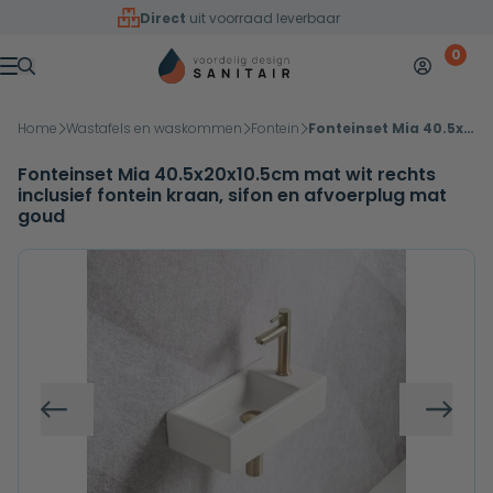
Overslaan naar inhoud
Direct
uit voorraad leverbaar
0
Mijn accoun
Winkelw
Menu
Home
Wastafels en waskommen
Fontein
Fonteinset Mia 40.5x20x10.5cm mat wit rechts inclusief fontein kraan, sifon en afvoerplug mat goud
Fonteinset Mia 40.5x20x10.5cm mat wit rechts
inclusief fontein kraan, sifon en afvoerplug mat
goud
Vorige
Volg