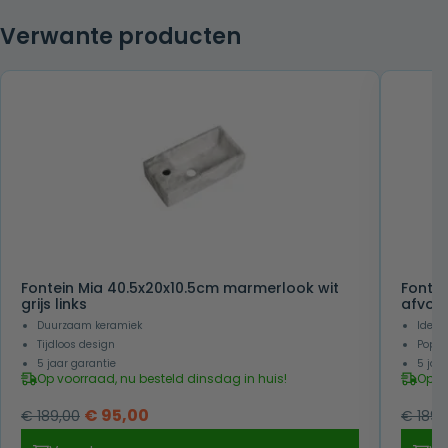
Verwante producten
Fontein Mia 40.5x20x10.5cm marmerlook wit
Fontei
grijs links
afvoer
Duurzaam keramiek
Ideaal
Tijdloos design
Popul
5 jaar garantie
5 jaa
Op voorraad, nu besteld dinsdag in huis!
Op v
Oorspronkelijke
Huidige
€
95,00
€
189,00
€
189,
prijs
prijs