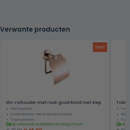
Verwante producten
Deal
Wc-rolhouder mat rosé goud Rond met klep
Toilet
Snel leverbaar
Functi
Combineerbaar met andere accessoires
Makke
5 jaar garantie
5 jaa
Op voorraad, nu besteld dinsdag in huis!
Op v
Oorspronkelijke
Huidige