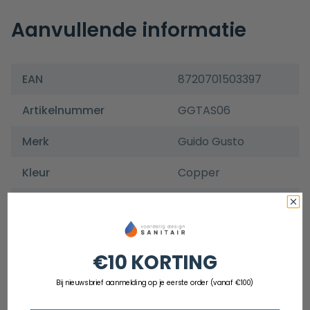
Aanvullende informatie
EAN
8720701503397
Artikelnummer
GGTAS06
Merk
Guido Gusto
Kleur
Copper
339,6 x 138 x 115
Afmeting toiletborstel
(mm)
Afmeting
€10 KORTING
210 x 70 x 25 (mm)
toiletrolhouder
Bij nieuwsbrief aanmelding op je eerste order (vanaf €100)
Afmeting
45 x 25 x 45 (mm)