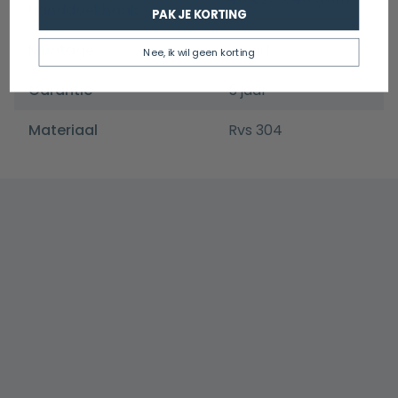
handdoekhaak
PAK JE KORTING
Montage
Wand
Nee, ik wil geen korting
Garantie
5 jaar
Materiaal
Rvs 304