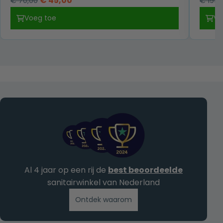
€
45,00
€
70,00
€
199,
prijs
prijs
Voeg toe
Vo
was:
is:
€ 70,00.
€ 45,00.
Al 4 jaar op een rij de
best beoordeelde
sanitairwinkel van Nederland
Ontdek waarom