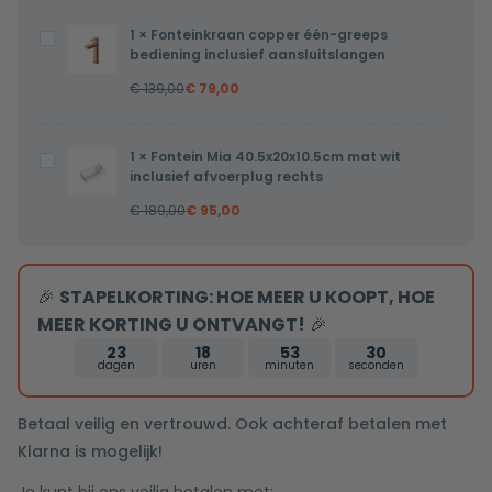
1
×
Fonteinkraan copper één-greeps
Fonteinkraan
bediening inclusief aansluitslangen
copper
€
139,00
€
79,00
één-
greeps
bediening
1
×
Fontein Mia 40.5x20x10.5cm mat wit
Fontein
inclusief
inclusief afvoerplug rechts
Mia
aansluitslangen
€
189,00
€
95,00
40.5x20x10.5cm
mat
wit
🎉
STAPELKORTING: HOE MEER U KOOPT, HOE
inclusief
MEER KORTING U ONTVANGT!
🎉
afvoerplug
rechts
23
18
53
30
dagen
uren
minuten
seconden
Betaal veilig en vertrouwd. Ook achteraf betalen met
Klarna is mogelijk!