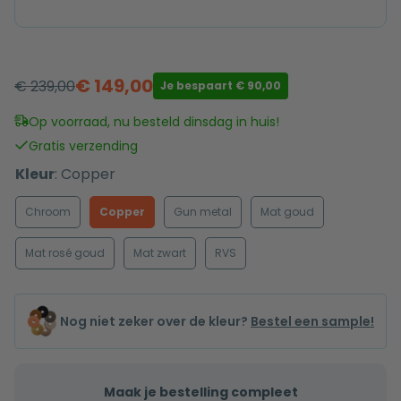
€
149,00
€
239,00
Je bespaart
€
90,00
Oorspronkelijke
Huidige
prijs
prijs
Op voorraad, nu besteld dinsdag in huis!
was:
is:
Gratis verzending
€ 239,00.
€ 149,00.
Kleur
:
Copper
Chroom
Copper
Gun metal
Mat goud
Mat rosé goud
Mat zwart
RVS
Nog niet zeker over de kleur?
Bestel een sample!
Maak je bestelling compleet