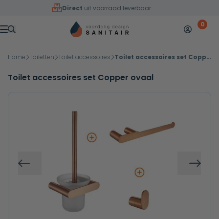
Overslaan naar inhoud
Direct
uit voorraad leverbaar
0
Mijn accoun
Winkelw
Menu
Home
Toiletten
Toilet accessoires
Toilet accessoires set Copper ovaal
Toilet accessoires set Copper ovaal
Vorige
Volg