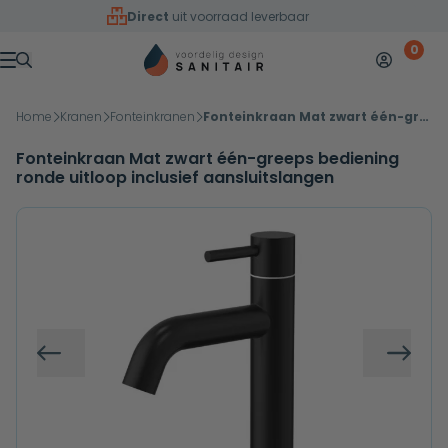
Overslaan naar inhoud
Direct
uit voorraad leverbaar
0
Mijn accoun
Winkelw
Menu
Home
Kranen
Fonteinkranen
Fonteinkraan Mat zwart één-greeps bediening ronde uitloop inclusief aansluitslangen
Fonteinkraan Mat zwart één-greeps bediening
ronde uitloop inclusief aansluitslangen
Vorige
Volg