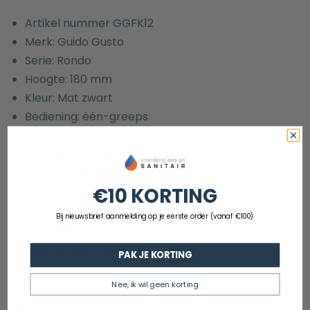
Artikel nummer GGFK12
Merk: Guido Gusto
Serie: Rondo
Hoogte: 180 mm
Kleur: Mat zwart
Bediening: één-greeps
Design: rond
Kraanmondstuk: schuimstraalmond
Diameter kraangat: 33 mm
€10 KORTING
Met aansluitslangen: ja
Montage: bladmontage
Bij nieuwsbrief aanmelding op je eerste order (vanaf €100)
Garantie: 5 jaar
Materiaal: Rvs 304
PAK JE KORTING
Nee, ik wil geen korting