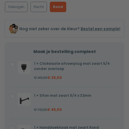
Gebogen
Recht
Rond
Nog niet zeker over de kleur?
Bestel een sample!
Maak je bestelling compleet
1
×
Clickwaste afvoerplug mat zwart 5/4
Clickwaste
zonder overloop
afvoerplug
€
49,00
€
25,00
mat
zwart
5/4
1
×
Sifon mat zwart 5/4 x 32mm
Sifon
zonder
mat
overloop
€
79,00
€
45,00
zwart
5/4
x
1
×
Handdoekhaak mat zwart Rond
Handdoekhaak