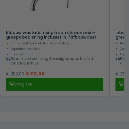
Inbouw wastafelmengkraan chroom één-
Inbou
greeps bediening inclusief in-/afbouwdeel
greeps
Combineerbaar met diverse wastafels
Duurz
Populaire modellen
Combi
5 jaar garantie
5 jaa
Bijna uitverkocht, nog 3 verkrijgbaar, nu besteld
Bijna
dinsdag in huis!
dins
Oorspronkelijke
Huidige
€
119,00
€
289,00
€
259,
prijs
prijs
Voeg toe
Vo
was:
is:
€ 289,00.
€ 119,00.