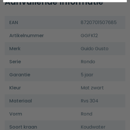
Aanvullende informatie
EAN
8720701507685
Artikelnummer
GGFK12
Merk
Guido Gusto
Serie
Rondo
Garantie
5 jaar
Kleur
Mat zwart
Materiaal
Rvs 304
Vorm
Rond
Soort kraan
Koudwater