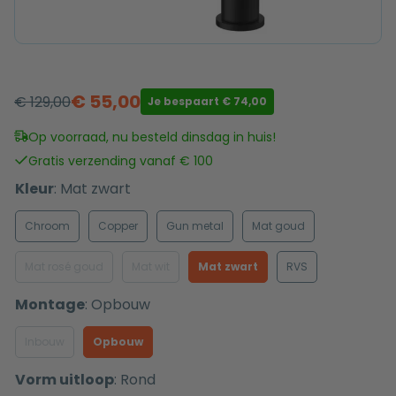
€
55,00
€
129,00
Je bespaart
€
74,00
Oorspronkelijke
Huidige
prijs
prijs
Op voorraad, nu besteld dinsdag in huis!
was:
is:
Gratis verzending vanaf € 100
€ 129,00.
€ 55,00.
Kleur
:
Mat zwart
Chroom
Copper
Gun metal
Mat goud
Mat rosé goud
Mat wit
Mat zwart
RVS
Montage
:
Opbouw
Inbouw
Opbouw
Vorm uitloop
:
Rond