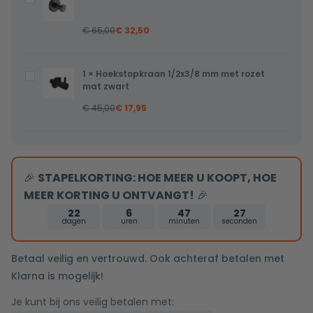
32mm
mat
€
65,00
€
32,50
zwart
Rond
1
×
Hoekstopkraan 1/2x3/8 mm met rozet
Hoekstopkraan
mat zwart
1/2x3/8
€
45,00
€
17,95
mm
met
rozet
mat
🎉
STAPELKORTING: HOE MEER U KOOPT, HOE
zwart
MEER KORTING U ONTVANGT!
🎉
22
6
47
26
dagen
uren
minuten
seconden
Betaal veilig en vertrouwd. Ook achteraf betalen met
Klarna is mogelijk!
Je kunt bij ons veilig betalen met: