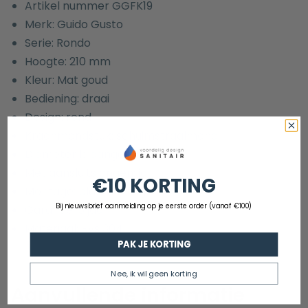
Artikel nummer GGFK19
Merk: Guido Gusto
Serie: Rondo
Hoogte: 210 mm
Kleur: Mat goud
Bediening: draai
Design: rond
Kraanmondstuk: schuimstraalmond
Diameter kraangat: 33 mm
Met aansluitslangen: ja
€10 KORTING
Montage: bladmontage
Bij nieuwsbrief aanmelding op je eerste order (vanaf €100)
Garantie: 5 jaar
Materiaal: Rvs 304
PAK JE KORTING
Nee, ik wil geen korting
Aanvullende informatie