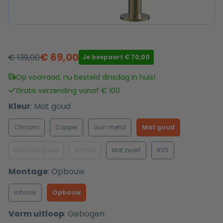
€
69,00
€
139,00
Je bespaart
€
70,00
Oorspronkelijke
Huidige
prijs
prijs
Op voorraad, nu besteld dinsdag in huis!
was:
is:
Gratis verzending vanaf € 100
€ 139,00.
€ 69,00.
Kleur
:
Mat goud
Chroom
Copper
Gun metal
Mat goud
Mat rosé goud
Mat wit
Mat zwart
RVS
Montage
:
Opbouw
Inbouw
Opbouw
Vorm uitloop
:
Gebogen