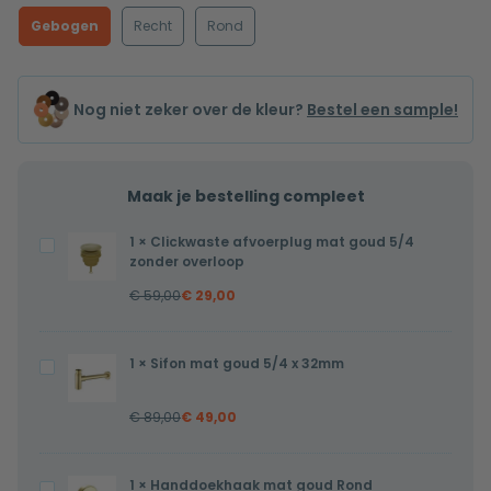
Gebogen
Recht
Rond
Nog niet zeker over de kleur?
Bestel een sample!
Maak je bestelling compleet
1
×
Clickwaste afvoerplug mat goud 5/4
Clickwaste
zonder overloop
afvoerplug
€
59,00
€
29,00
mat
goud
5/4
1
×
Sifon mat goud 5/4 x 32mm
Sifon
zonder
mat
overloop
€
89,00
€
49,00
goud
5/4
x
1
×
Handdoekhaak mat goud Rond
Handdoekhaak