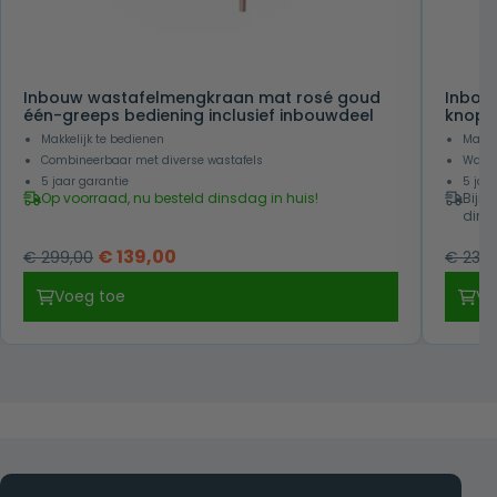
Inbouw wastafelmengkraan mat rosé goud
Inbou
één-greeps bediening inclusief inbouwdeel
knop b
Makkelijk te bedienen
Makke
Combineerbaar met diverse wastafels
Water
5 jaar garantie
5 jaa
Op voorraad, nu besteld dinsdag in huis!
Bijna
dins
Oorspronkelijke
Huidige
€
139,00
€
299,00
€
239,
prijs
prijs
Voeg toe
Vo
was:
is:
€ 299,00.
€ 139,00.