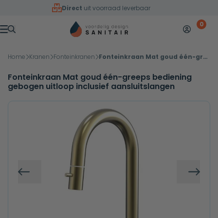
Overslaan naar inhoud
Direct
uit voorraad leverbaar
0
Mijn accoun
Winkelw
Menu
Home
Kranen
Fonteinkranen
Fonteinkraan Mat goud één-greeps bediening gebogen uitloop inclusief aansluitslangen
Fonteinkraan Mat goud één-greeps bediening
gebogen uitloop inclusief aansluitslangen
Vorige
Volg