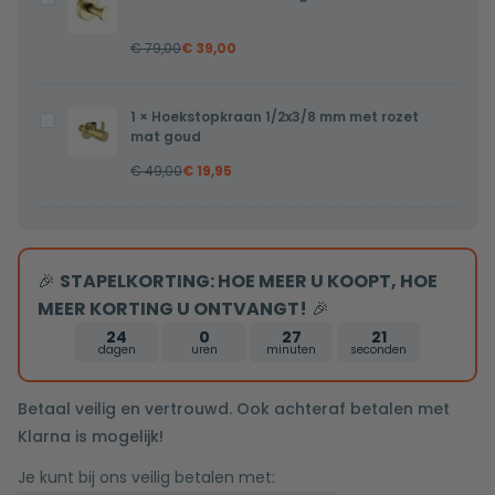
32mm
mat
€
79,00
€
39,00
goud
Rond
1
×
Hoekstopkraan 1/2x3/8 mm met rozet
Hoekstopkraan
mat goud
1/2x3/8
€
49,00
€
19,95
mm
met
rozet
mat
🎉
STAPELKORTING: HOE MEER U KOOPT, HOE
goud
MEER KORTING U ONTVANGT!
🎉
24
0
27
21
dagen
uren
minuten
seconden
Betaal veilig en vertrouwd. Ook achteraf betalen met
Klarna is mogelijk!
Je kunt bij ons veilig betalen met: