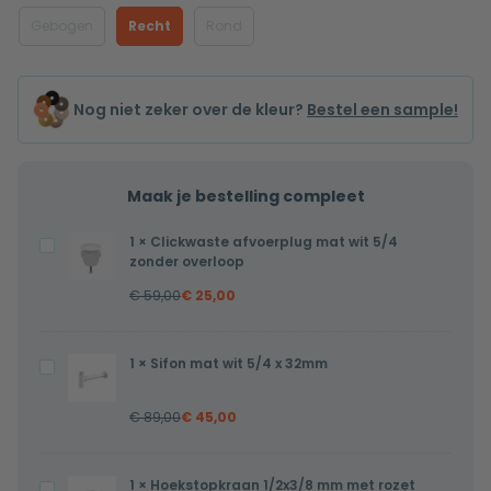
Gebogen
Recht
Rond
Nog niet zeker over de kleur?
Bestel een sample!
Maak je bestelling compleet
1
×
Clickwaste afvoerplug mat wit 5/4
Clickwaste
zonder overloop
afvoerplug
€
59,00
€
25,00
mat
wit
5/4
1
×
Sifon mat wit 5/4 x 32mm
Sifon
zonder
mat
overloop
€
89,00
€
45,00
wit
5/4
x
1
×
Hoekstopkraan 1/2x3/8 mm met rozet
Hoekstopkraan