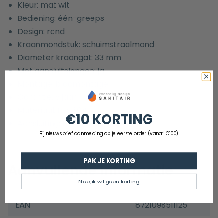
Kleur: mat wit
Bediening: één-greeps
Design: rond
Kraanmondstuk: schuimstraalmond
Diameter kraangat: 33 mm
Met aansluitslangen: ja
Montage: bladmontage
Garantie: 5 jaar
Materiaal: Rvs 304
€10 KORTING
Aansluiting: 1/2″ aansluiting
Bij nieuwsbrief aanmelding op je eerste order (vanaf €100)
PAK JE KORTING
Aanvullende informatie
Nee, ik wil geen korting
EAN
8721098511125