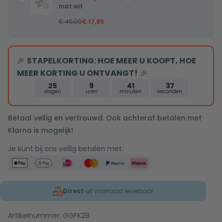
32mm
mat wit
1/2x3/8
€
49,00
€
17,95
mm
met
rozet
🎉
STAPELKORTING: HOE MEER U KOOPT, HOE
mat
MEER KORTING U ONTVANGT!
🎉
wit
25
9
41
37
dagen
uren
minuten
seconden
Betaal veilig en vertrouwd. Ook achteraf betalen met
Klarna is mogelijk!
Je kunt bij ons veilig betalen met:
Direct
uit voorraad leverbaar
Artikelnummer:
GGFK28