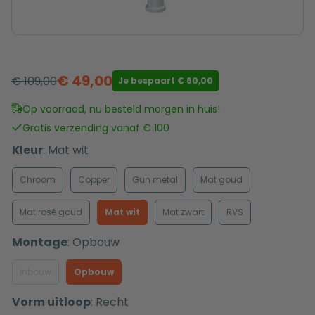
€
49,00
€
109,00
Je bespaart
€
60,00
Oorspronkelijke
Huidige
prijs
prijs
Op voorraad, nu besteld morgen in huis!
was:
is:
Gratis verzending vanaf € 100
€ 109,00.
€ 49,00.
Kleur
:
Mat wit
Chroom
Copper
Gun metal
Mat goud
Mat rosé goud
Mat wit
Mat zwart
RVS
Montage
:
Opbouw
Inbouw
Opbouw
Vorm uitloop
:
Recht