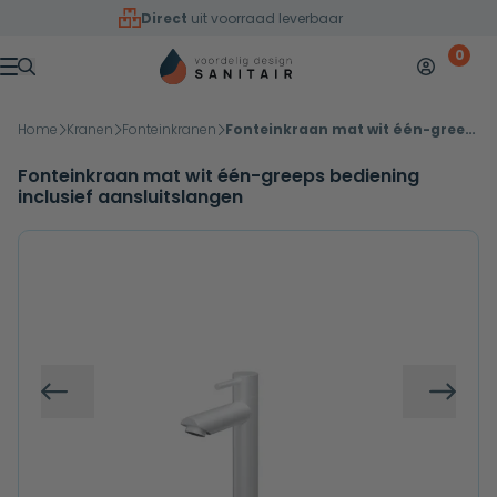
Overslaan naar inhoud
Direct
uit voorraad leverbaar
0
Mijn accoun
Winkelw
Menu
Home
Kranen
Fonteinkranen
Fonteinkraan mat wit één-greeps bediening inclusief aansluitslangen
Fonteinkraan mat wit één-greeps bediening
inclusief aansluitslangen
Vorige
Volg