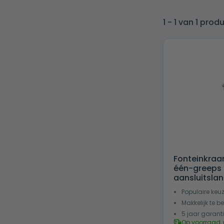
1 - 1 van 1 prod
Fonteinkraa
één-greeps b
aansluitsla
Populaire keu
Makkelijk te b
5 jaar garant
Op voorraad, 