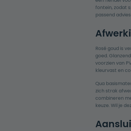
één hendel voor
fontein, zodat 
passend advies.
Afwerki
Rosé goud is ve
goed. Glanzend 
voorzien van P
kleurvast en co
Qua basismateri
zich strak afwe
combineren met
keuze. Wil je d
Aanslu