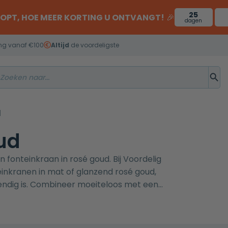
25
OOPT, HOE MEER KORTING U ONTVANGT!
🎉
dagen
ng vanaf €100
Altijd
de voordeligste
d
ud
n fonteinkraan in rosé goud. Bij Voordelig
einkranen in mat of glanzend rosé goud,
ndig is. Combineer moeiteloos met een
en strak geheel. Twijfel je over de kleur?
cht.