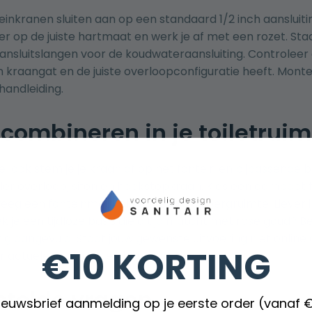
nteinkranen sluiten aan op een standaard 1/2 inch aanslui
 op de juiste hartmaat en werk je af met een rozet. S
ansluitslangen voor de koudwateraansluiting. Controleer
en kraangat en de juiste overloopconfiguratie heeft. Mon
andleiding.
 combineren in je toiletruim
e look stem je je kraan af op het fontein en bijpassende
b
er overloop, sifon en hoekstopkraan. Kies een compact fo
eeg een fonteinmeubel voor extra opbergruimte. Liever 
ek je een tijdloze basis die altijd matcht met rosé goud? B
g aangevuld. Staat jouw gewenste uitvoering niet online 
€10 KORTING
r actuele voorraad en bundeladvies.
stelde vragen
nieuwsbrief aanmelding op je eerste order (vanaf 