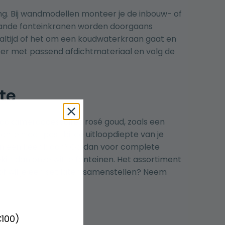
ting. Bij wandmodellen monteer je de inbouw- of
taande fonteinkranen worden doorgaans
 altijd of het om een koudwaterkraan gaat en
teer met passend afdichtmateriaal en volg de
te
adkameraccessoires rosé goud
, zoals een
ntein dat past bij de uitloopdiepte van je
in één keer klaar? Ga dan voor
complete
ekijk dan onze
witte fonteinen
. Het assortiment
of wil je een set laten samenstellen? Neem
€100)