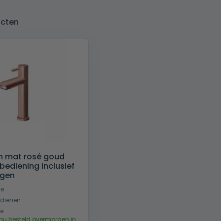
ucten
n mat rosé goud
ediening inclusief
ngen
ze
edienen
ie
nu besteld overmorgen in