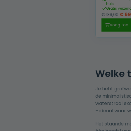
huis!
Gratis verzen
Oors
€
69
€
139,00
prijs
Voeg toe
was:
€ 139
Welke t
Je hebt grofwe
de minimalistis
waterstraal exa
– ideaal waar w
Het staande mo