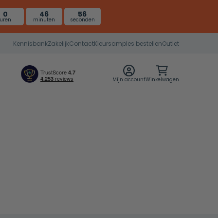
0
46
55
uren
minuten
seconden
Kennisbank
Zakelijk
Contact
Kleursamples bestellen
Outlet
Mijn account
Winkelwagen