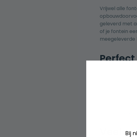
Vrijwel alle fo
opbouwdoorvoer
geleverd met a
of je fontein e
meegeleverde h
Perfect
Voor een rustig
clickwaste zond
kraan en overw
fonteinsets
. Zo
wordt regelmati
contact op voo
Veelge
Bij 