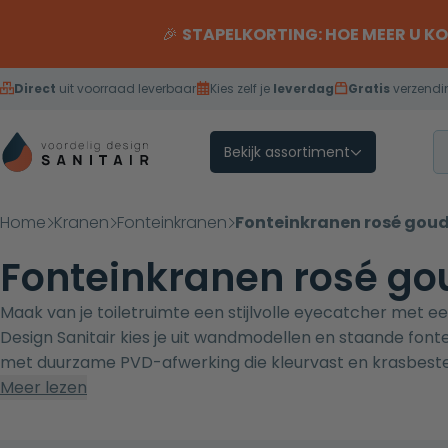
Overslaan naar inhoud
🎉
STAPELKORTING: HOE MEER U K
Direct
uit voorraad leverbaar
Kies zelf je
leverdag
Gratis
verzendi
Bekijk assortiment
Home
Kranen
Fonteinkranen
Fonteinkranen rosé gou
Fonteinkranen rosé go
Maak van je toiletruimte een stijlvolle eyecatcher met ee
Design Sanitair kies je uit wandmodellen en staande font
met duurzame PVD-afwerking die kleurvast en krasbeste
fontein voor toilet
Meer lezen
, sifon en afvoer in dezelfde tint voor e
Vraag een kleurstaal aan en ervaar de afwerking in het e