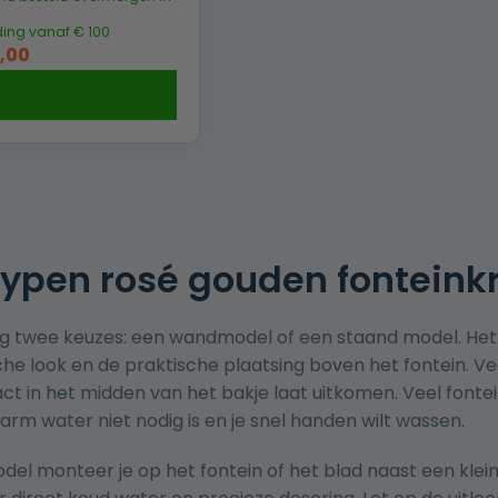
ding vanaf € 100
pronkelijke
Huidige
,00
prijs
is:
,00.
€ 69,00.
ypen rosé gouden fonteinkr
g twee keuzes: een wandmodel of een staand model. Het w
che look en de praktische plaatsing boven het fontein. Vee
ct in het midden van het bakje laat uitkomen. Veel fonte
arm water niet nodig is en je snel handen wilt wassen.
del monteer je op het fontein of het blad naast een kl