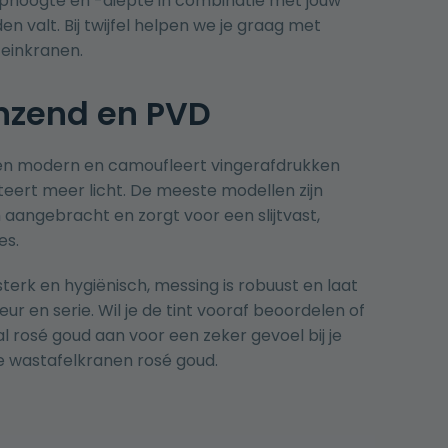
oophoogte en -diepte in combinatie met jouw
 valt. Bij twijfel helpen we je graag met
teinkranen
.
anzend en PVD
g en modern en camoufleert vingerafdrukken
teert meer licht. De meeste modellen zijn
angebracht en zorgt voor een slijtvast,
es.
terk en hygiënisch, messing is robuust en laat
ur en serie. Wil je de tint vooraf beoordelen of
rosé goud aan voor een zeker gevoel bij je
de
wastafelkranen rosé goud
.