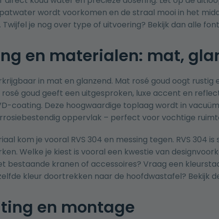
 direct koud water en precieze dosering. Let op de uitl
spatwater wordt voorkomen en de straal mooi in het midden
 Twijfel je nog over type of uitvoering? Bekijk dan
alle fon
ng en materialen: mat, gl
rkrijgbaar in mat en glanzend. Mat rosé goud oogt rusti
rosé goud geeft een uitgesproken, luxe accent en reflec
VD-coating. Deze hoogwaardige toplaag wordt in vacuüm a
rrosiebestendig oppervlak – perfect voor vochtige ruimt
aal kom je vooral RVS 304 en messing tegen. RVS 304 is s
rken. Welke je kiest is vooral een kwestie van designvoorke
 bestaande kranen of accessoires? Vraag een kleurstaal 
ezelfde kleur doortrekken naar de hoofdwastafel? Bekijk 
iting en montage