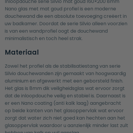
Inloopdouche serie Silvio mat goud 160×200 8mm
Nano glas met mat goud profiel is een moderne
douchewand die een absolute toevoeging creëert in
uw badkamer. Doordat de serie Silvio alleen voorzien
is van een wandprofiel oogt de douchewand
minimalistisch en toch heel strak.
Materiaal
Zowel het profiel als de stabilisatiestang van serie
Silvio douchewanden zijn gemaakt van hoogwaardig
aluminium en afgewerkt met een geborsteld finish.
Het glas is 8mm dik veiligheidsglas wat ervoor zorgt
dat de inloopdouche veilig en stabiel is. Daarnaast is
er een Nano coating (anti kalk laag) aangebracht
op beide kanten van het glasoppervlak wat ervoor
zorgt dat water zich niet goed kan hechten aan het
glasoppervlak waardoor u aanzienlijk minder last zult
hebben van kalk en vuil aanslag.