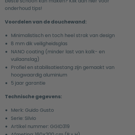
beste schoon kan maken? Klik dan
hier
voor
onderhoud tips!
Voordelen van de douchewand:
Minimalistisch en toch heel strak van design
8 mm dik veiligheidsglas
NANO coating (minder last van kalk- en
vuilaanslag)
Profiel en stabilisatiestang zijn gemaakt van
hoogwaardig aluminium
5 jaar garantie
Technische gegevens:
Merk: Guido Gusto
Serie: Silvio
Artikel nummer: GGID319
Afmeting: 160×200 cm (B x H)