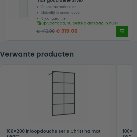
mat goud serie Silvio
Duurzame materialen
Makkelijk te onderhouden
5 jaar garantie
Op voorraad, nu besteld dinsdag in huis!
Oorspronkelijke
Huidige
€
319,00
€
419,00
prijs
prijs
was:
is:
Verwante producten
€ 419,00.
€ 319,00.
100×200 inloopdouche serie Christina mat
100×20
zwart
zwart