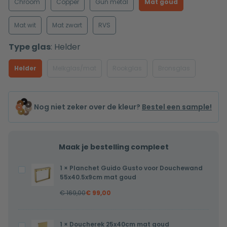
Chroom
Copper
Gun metal
Mat goud
Mat wit
Mat zwart
RVS
Type glas
:
Helder
Helder
Melkglas/mat
Rookglas
Bronsglas
Nog niet zeker over de kleur?
Bestel een sample!
Maak je bestelling compleet
1
×
Planchet Guido Gusto voor Douchewand
Planchet
55x40.5x9cm mat goud
Guido
€
169,00
€
99,00
Gusto
voor
Douchewand
1
×
Doucherek 25x40cm mat goud
Doucherek