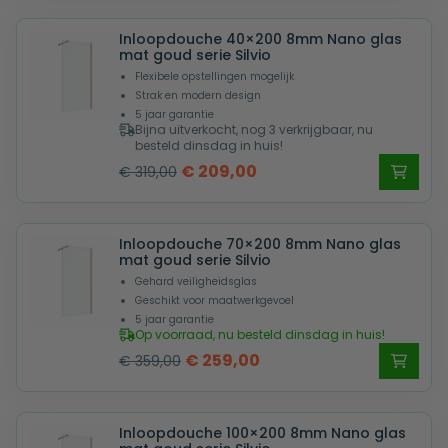
was:
is:
Inloopdouche 40×200 8mm Nano glas
€ 409,00.
€ 309,00.
mat goud serie Silvio
Flexibele opstellingen mogelijk
Strak en modern design
5 jaar garantie
Bijna uitverkocht, nog 3 verkrijgbaar, nu
besteld dinsdag in huis!
Oorspronkelijke
Huidige
€
209,00
€
319,00
prijs
prijs
was:
is:
Inloopdouche 70×200 8mm Nano glas
€ 319,00.
€ 209,00.
mat goud serie Silvio
Gehard veiligheidsglas
Geschikt voor maatwerkgevoel
5 jaar garantie
Op voorraad, nu besteld dinsdag in huis!
Oorspronkelijke
Huidige
€
259,00
€
359,00
prijs
prijs
was:
is:
Inloopdouche 100×200 8mm Nano glas
€ 359,00.
€ 259,00.