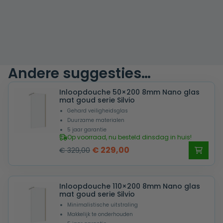
Andere suggesties…
Inloopdouche 50×200 8mm Nano glas
mat goud serie Silvio
Gehard veiligheidsglas
Duurzame materialen
5 jaar garantie
Op voorraad, nu besteld dinsdag in huis!
Oorspronkelijke
Huidige
€
229,00
€
329,00
prijs
prijs
was:
is:
Inloopdouche 110×200 8mm Nano glas
€ 329,00.
€ 229,00.
mat goud serie Silvio
Minimalistische uitstraling
Makkelijk te onderhouden