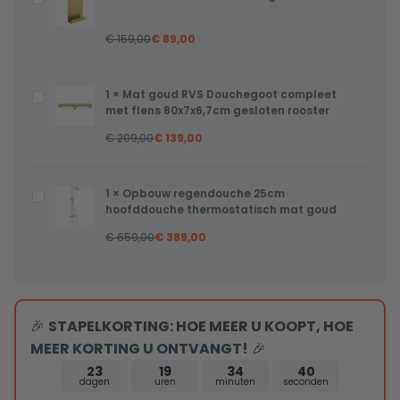
55x40.5x9cm
25x40cm
mat
€
159,00
€
89,00
mat
goud
goud
1
×
Mat goud RVS Douchegoot compleet
Mat
met flens 80x7x6,7cm gesloten rooster
goud
€
209,00
€
139,00
RVS
Douchegoot
compleet
1
×
Opbouw regendouche 25cm
Opbouw
met
hoofddouche thermostatisch mat goud
regendouche
flens
€
659,00
€
389,00
25cm
80x7x6,7cm
hoofddouche
gesloten
thermostatisch
rooster
mat
🎉
STAPELKORTING: HOE MEER U KOOPT, HOE
goud
MEER KORTING U ONTVANGT!
🎉
23
19
34
40
dagen
uren
minuten
seconden