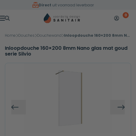
Overslaan naar inhoud
Direct
uit voorraad leverbaar
0
Mijn accoun
Winkelw
Menu
Home
Douches
Douchewand
Inloopdouche 160×200 8mm Nano glas mat goud serie Silvio
Inloopdouche 160×200 8mm Nano glas mat goud
serie Silvio
Vorige
Volg