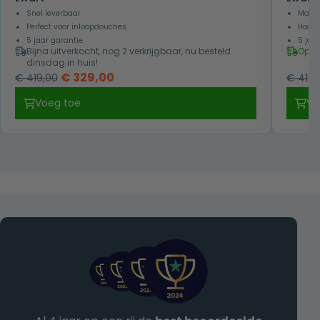
Snel leverbaar
Makke
Perfect voor inloopdouches
Hoog 
5 jaar garantie
5 jaa
Bijna uitverkocht, nog 2 verkrijgbaar, nu besteld
Op v
dinsdag in huis!
Oorspronkelijke
Huidige
€
329,00
€
419,00
€
419,
prijs
prijs
Voeg toe
Vo
was:
is:
€ 419,00.
€ 329,00.