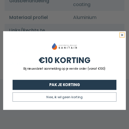
Glasbehandeling
coating
Materiaal profiel
Aluminium
Links/Rechts te
Ja
monteren
Minimale breedte
1580 mm
€10 KORTING
Maximale breedte
1600 mm
Bij nieuwsbrief aanmelding op je eerste order (vanaf €100)
PAK JE KORTING
Nee, ik wil geen korting