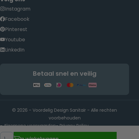
Instagram
Facebook
Pinterest
Youtube
LinkedIn
Betaal snel en veilig
© 2026 - Voordelig Design Sanitair - Alle rechten
voorbehouden
Algemene voorwaarden
Privacy Policy
-
-
Rietwijkeroordweg 22, 1432 JE Aalsmeer KvK-nummer:
-
Hoeveelheid
In winkelwagen