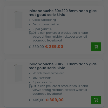
was:
is:
Inloopdouche 80×200 8mm Nano glas
€ 339,00.
€ 239,00.
mat goud serie Silvio
Goede waterkering
Duurzame materialen
5 jaar garantie
Dit is een pre-order product en is naar
verwachting midden oktober weer uit
voorraad leverbaar!
Oorspronkelijke
Huidige
€
289,00
€
389,00
prijs
prijs
was:
is:
Inloopdouche 90×200 8mm Nano glas
€ 389,00.
€ 289,00.
mat goud serie Silvio
Makkelijk te onderhouden
Snel leverbaar
5 jaar garantie
Dit is een pre-order product en is naar
verwachting midden oktober weer uit
voorraad leverbaar!
Oorspronkelijke
Huidige
€
309,00
€
409,00
prijs
prijs