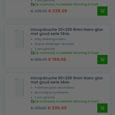
5 jaar garantie
Op voorraad, nu besteld dinsdag in huis!
Oorspronkelijke
Huidige
€
339,00
€
439,00
prijs
prijs
was:
is:
Inloopdouche 30×200 8mm Nano glas
€ 439,00.
€ 339,00.
mat goud serie Silvio
Hoog afwerkingsniveau
Diverse afmetingen leverbaar
5 jaar garantie
Op voorraad, nu besteld dinsdag in huis!
Oorspronkelijke
Huidige
€
199,00
€
309,00
prijs
prijs
was:
is:
Inloopdouche 60×200 8mm Nano glas
€ 309,00.
€ 199,00.
mat goud serie Silvio
Profielloze opties beschikbaar
Eenvoudig te combineren
5 jaar garantie
Op voorraad, nu besteld dinsdag in huis!
Oorspronkelijke
Huidige
€
239,00
€
339,00
prijs
prijs