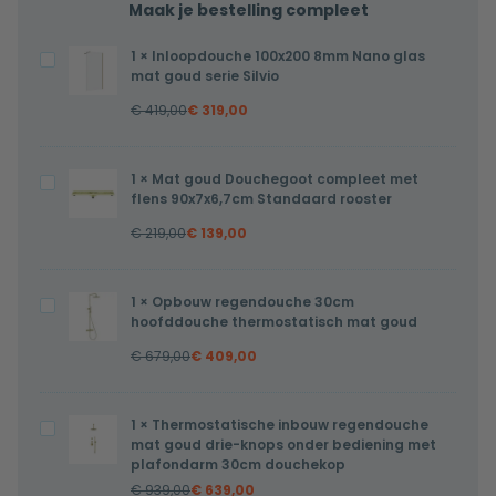
Maak je bestelling compleet
1
×
Inloopdouche 100x200 8mm Nano glas
Inloopdouche
mat goud serie Silvio
100x200
€
419,00
€
319,00
8mm
Nano
glas
1
×
Mat goud Douchegoot compleet met
Mat
mat
flens 90x7x6,7cm Standaard rooster
goud
goud
€
219,00
€
139,00
Douchegoot
serie
compleet
Silvio
met
1
×
Opbouw regendouche 30cm
Opbouw
flens
hoofddouche thermostatisch mat goud
regendouche
90x7x6,7cm
€
679,00
€
409,00
30cm
Standaard
hoofddouche
rooster
thermostatisch
1
×
Thermostatische inbouw regendouche
Thermostatische
mat
mat goud drie-knops onder bediening met
inbouw
plafondarm 30cm douchekop
goud
regendouche
€
939,00
€
639,00