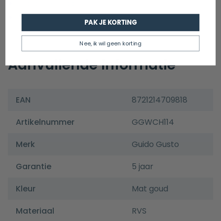
Garantie: 5 jaar
Materiaal: Rvs 304
PAK JE KORTING
Nee, ik wil geen korting
Aanvullende informatie
EAN
8721214709818
Artikelnummer
GGWCH114
Merk
Guido Gusto
Garantie
5 jaar
Kleur
Mat goud
Materiaal
RVS