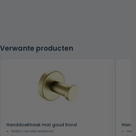
Verwante producten
Handdoekhaak mat goud Rond
Handd
Perfect voor elke badkamer
Verkr