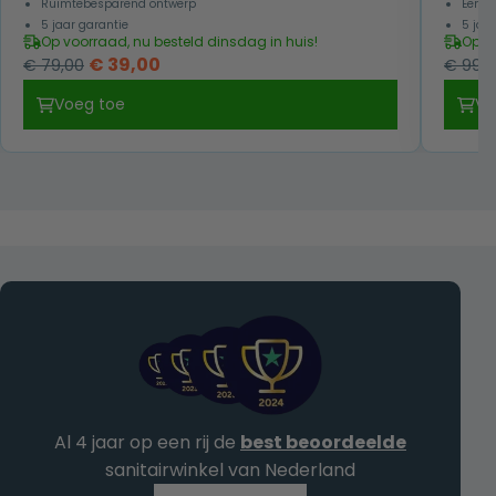
Ruimtebesparend ontwerp
Eenvo
5 jaar garantie
5 jaa
Op voorraad, nu besteld dinsdag in huis!
Op v
Oorspronkelijke
Huidige
€
39,00
€
79,00
€
99,0
prijs
prijs
Voeg toe
Vo
was:
is:
€ 79,00.
€ 39,00.
Al 4 jaar op een rij de
best beoordeelde
sanitairwinkel van Nederland