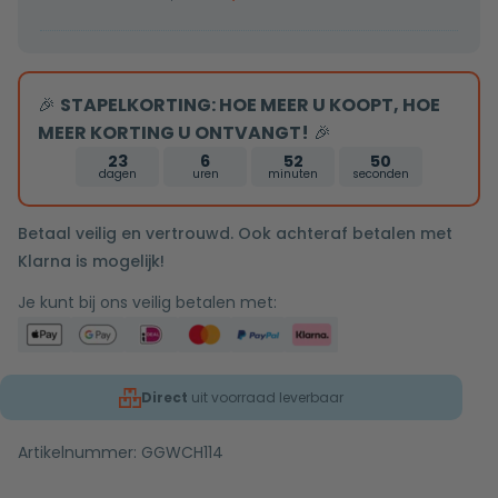
mat
goud
drie-
knops
🎉
STAPELKORTING: HOE MEER U KOOPT, HOE
onder
MEER KORTING U ONTVANGT!
🎉
bediening
23
6
52
50
dagen
uren
minuten
seconden
met
plafondarm
Betaal veilig en vertrouwd. Ook achteraf betalen met
30cm
Klarna is mogelijk!
douchekop
Je kunt bij ons veilig betalen met:
Direct
uit voorraad leverbaar
Artikelnummer:
GGWCH114