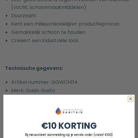
(vocht, schoonmaakmiddelen)
Duurzaam
Kent een milieuvriendelijker productieproces
Gemakkelijk schoon te houden
Creëert een industriële look
Technische gegevens:
Artikel nummer: GGWCH114
Merk: Guido Gusto
Breedte planchet: 550 mm
Hoogte planchet: 405 mm
Diepte planchet: 90 mm
€10 KORTING
Kleur: mat goud
Design: vierkant
Bij nieuwsbrief aanmelding op je eerste order (vanaf €100)