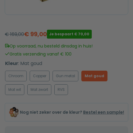
€
99,00
€
169,00
Je bespaart
€
70,00
Oorspronkelijke
Huidige
prijs
prijs
Op voorraad, nu besteld dinsdag in huis!
was:
is:
Gratis verzending vanaf € 100
€ 169,00.
€ 99,00.
Kleur
:
Mat goud
Chroom
Copper
Gun metal
Mat goud
Mat wit
Mat zwart
RVS
Nog niet zeker over de kleur?
Bestel een sample!