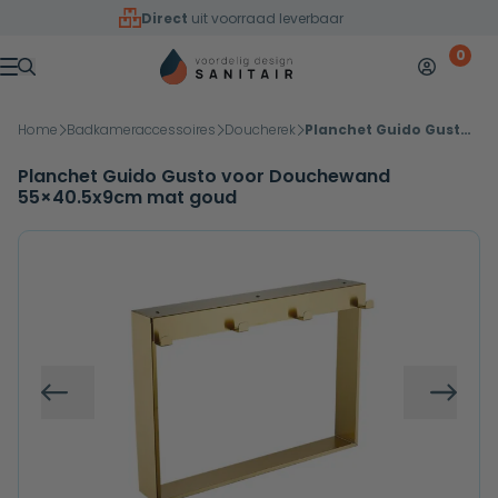
Overslaan naar inhoud
Direct
uit voorraad leverbaar
0
Mijn accoun
Winkelw
Menu
Home
Badkameraccessoires
Doucherek
Planchet Guido Gusto voor Douchewand 55×40.5x9cm mat goud
Planchet Guido Gusto voor Douchewand
55×40.5x9cm mat goud
Vorige
Volg