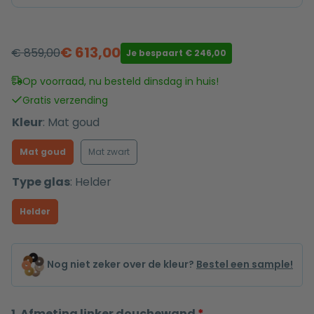
€
613,00
€
859,00
Je bespaart
€
246,00
Oorspronkelijke
Huidige
prijs
prijs
Op voorraad, nu besteld dinsdag in huis!
was:
is:
Gratis verzending
€ 859,00.
€ 613,00.
Kleur
:
Mat goud
Mat goud
Mat zwart
Type glas
:
Helder
Helder
Nog niet zeker over de kleur?
Bestel een sample!
1. Afmeting linker douchewand