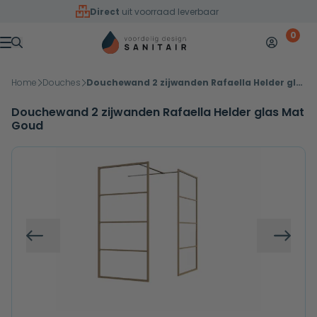
Overslaan naar inhoud
Direct
uit voorraad leverbaar
0
Mijn accoun
Winkelw
Menu
Home
Douches
Douchewand 2 zijwanden Rafaella Helder glas Mat Goud
Douchewand 2 zijwanden Rafaella Helder glas Mat
Goud
Vorige
Volg