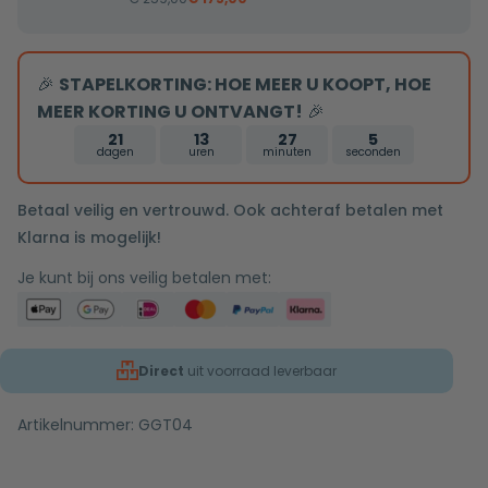
RVS
goud
Inbouwnis
tweeknops
30x60x7cm
bediening
🎉
STAPELKORTING: HOE MEER U KOOPT, HOE
MEER KORTING U ONTVANGT!
🎉
21
13
27
5
dagen
uren
minuten
seconden
Betaal veilig en vertrouwd. Ook achteraf betalen met
Klarna is mogelijk!
Je kunt bij ons veilig betalen met:
Direct
uit voorraad leverbaar
Artikelnummer:
GGT04