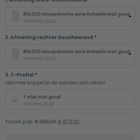
80x200 inloopdouche serie Rafaella mat goud
Oorspronkelijke 
Huidige 
€
 419,00
€
 319,00
prijs 
prijs 
was: 
is: 
2. Afmeting rechter douchewand
€ 419,00.
€ 319,00.
80x200 inloopdouche serie Rafaella mat goud
Oorspronkelijke 
Huidige 
€
 419,00
€
 319,00
prijs 
prijs 
was: 
is: 
3. T-Profiel
€ 419,00.
€ 319,00.
Hiermee koppel je de wanden aan elkaar.
T stuk mat goud
Oorspronkelijke 
Huidige 
€
 70,00
€
 35,00
prijs 
prijs 
was: 
is: 
€ 70,00.
€ 35,00.
Totaal prijs:
€
908,00
€
673,00