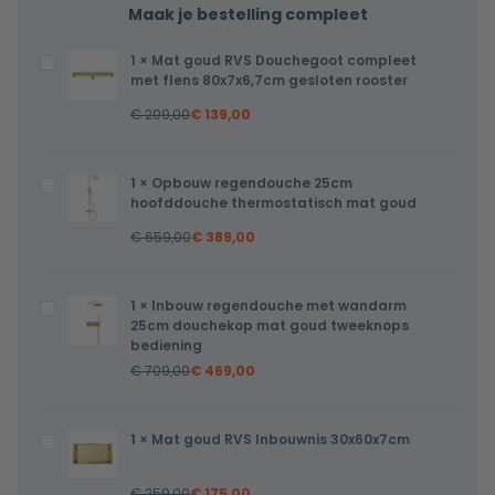
Maak je bestelling compleet
1
×
Mat goud RVS Douchegoot compleet
Mat
met flens 80x7x6,7cm gesloten rooster
goud
€
209,00
€
139,00
RVS
Douchegoot
compleet
1
×
Opbouw regendouche 25cm
Opbouw
met
hoofddouche thermostatisch mat goud
regendouche
flens
€
659,00
€
389,00
25cm
80x7x6,7cm
hoofddouche
gesloten
thermostatisch
1
×
Inbouw regendouche met wandarm
Inbouw
rooster
mat
25cm douchekop mat goud tweeknops
regendouche
bediening
goud
met
€
709,00
€
469,00
wandarm
25cm
1
×
Mat goud RVS Inbouwnis 30x60x7cm
Mat
douchekop
goud
mat
€
259,00
€
175,00