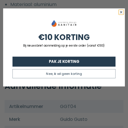
Materiaal: aluminium
Kleur: mat goud
Glastype: veiligheidsglas
Dikte glas: 8mm
Nano coating: ja
€10 KORTING
Inkortbare stang: ja
Bij nieuwsbrief aanmelding op je eerste order (vanaf €100)
Breedte stang: 120cm
Garantie: 5 jaar
PAK JE KORTING
Nee, ik wil geen korting
Aanvullende informatie
Artikelnummer
GGT04
Merk
Guido Gusto