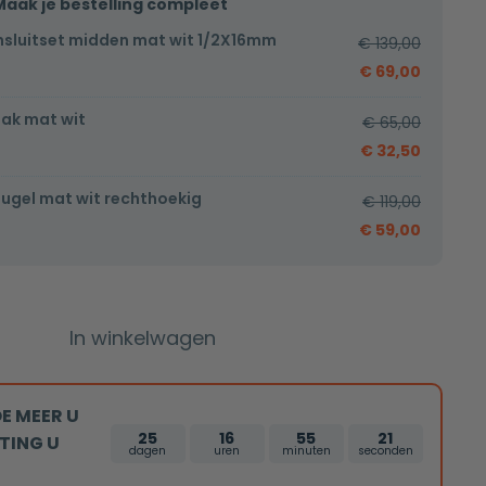
Maak je bestelling compleet
nsluitset midden mat wit 1/2X16mm
€
139,00
€
69,00
ak mat wit
€
65,00
€
32,50
gel mat wit rechthoekig
€
119,00
€
59,00
In winkelwagen
E MEER U
25
16
55
20
TING U
dagen
uren
minuten
seconden