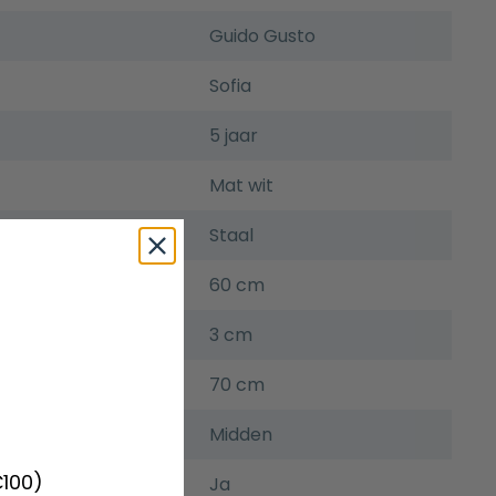
Guido Gusto
Sofia
5 jaar
Mat wit
Staal
60 cm
3 cm
70 cm
Midden
€100)
gsset
Ja