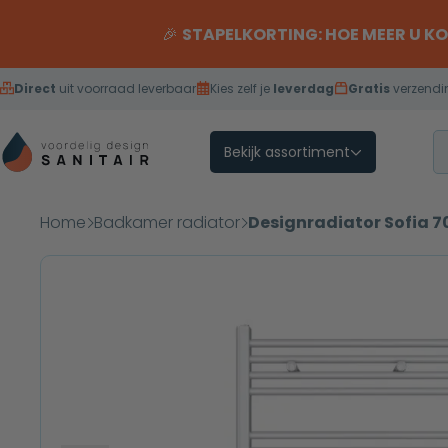
Overslaan naar inhoud
🎉
STAPELKORTING: HOE MEER U K
Direct
uit voorraad leverbaar
Kies zelf je
leverdag
Gratis
verzendi
Bekijk assortiment
Home
Badkamer radiator
Designradiator Sofia 