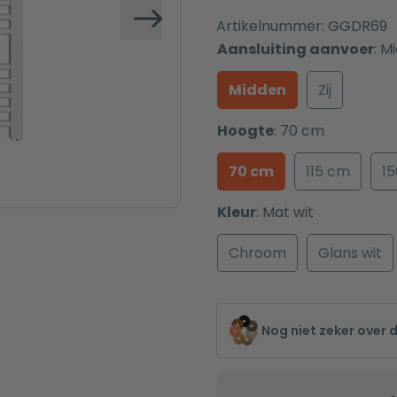
Artikelnummer:
GGDR69
Volgende
Aansluiting aanvoer
:
Mi
Midden
Zij
Hoogte
:
70 cm
70 cm
115 cm
1
Kleur
:
Mat wit
Chroom
Glans wit
Nog niet zeker over 