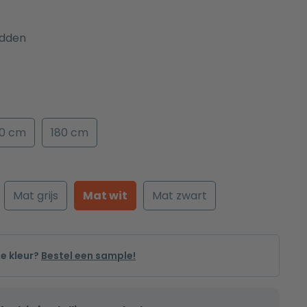
dden
50 cm
180 cm
Mat grijs
Mat wit
Mat zwart
de kleur?
Bestel een sample!