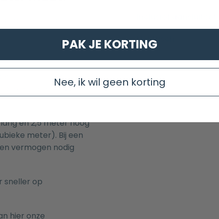
Inclusief aansluitset
nde berekening:
Elektrisch
PAK JE KORTING
aden met normaal
Nee, ik wil geen korting
bieke meter. Bij 22
lang en 2,5 meter hoog
kubieke meter). Bij een
een vermogen nodig
 sneller op
an hier onze