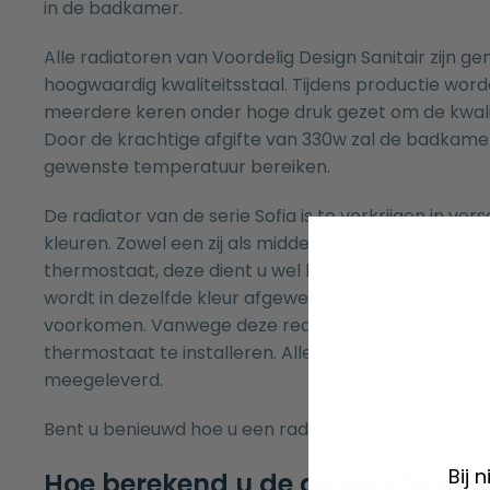
in de badkamer.
Alle radiatoren van Voordelig Design Sanitair zijn g
hoogwaardig kwaliteitsstaal. Tijdens productie wor
meerdere keren onder hoge druk gezet om de kwali
Door de krachtige afgifte van 330w zal de badkame
gewenste temperatuur bereiken.
De radiator van de serie Sofia is te verkrijgen in ve
kleuren. Zowel een zij als midden aansluiting is moge
thermostaat, deze dient u wel los bij te bestellen. 
wordt in dezelfde kleur afgewerkt als de radiator om
voorkomen. Vanwege deze reden adviseren wij om 
thermostaat te installeren. Alle bevestigingsmater
meegeleverd.
Bent u benieuwd hoe u een radiator kunt ontluchten
Bij 
Hoe berekend u de gewenste rad