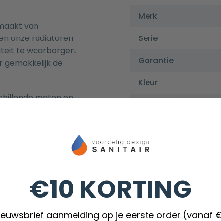
Merk
emaakt van
den onze radiatoren
Serie
teit te waarborgen.
Garantie
r gemakkelijk de
Kleur
rschillende maten en
Materiaal
lijk met de bijpassende
De thermostaat set
Breedte
 kleur verschil te
de bijbehorende
Diepte
ialen worden
Hoogte
€10 KORTING
 ? Klik dan
hier
!
Aansluiting aanvoer
nieuwsbrief aanmelding op je eerste order (vanaf 
iator maat?
Inclusief bevestigin