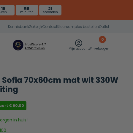
16
55
20
uren
minuten
seconden
Kennisbank
Zakelijk
Contact
Kleursamples bestellen
Outlet
0
Mijn account
Winkelwagen
r Sofia 70x60cm mat wit 330W
iting
aart
€
60,00
rgen in huis!
100