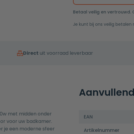
aansluiting
aantal
Betaal veilig en vertrouwd.
Je kunt bij ons veilig betalen
Direct
uit voorraad leverbaar
Aanvullend
330w met midden onder
EAN
ator voor uw badkamer.
r je een moderne sfeer
Artikelnummer