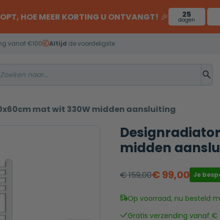
25
OOPT, HOE MEER KORTING U ONTVANGT!
🎉
dagen
ng vanaf €100
Altijd
de voordeligste
70x60cm mat wit 330W midden aansluiting
Designradiato
midden aanslu
€
99,00
€
159,00
Je besp
Oorspronkelijke
Huidige
prijs
prijs
Op voorraad, nu besteld mo
was:
is:
Gratis verzending vanaf € 
€ 159,00.
€ 99,00.