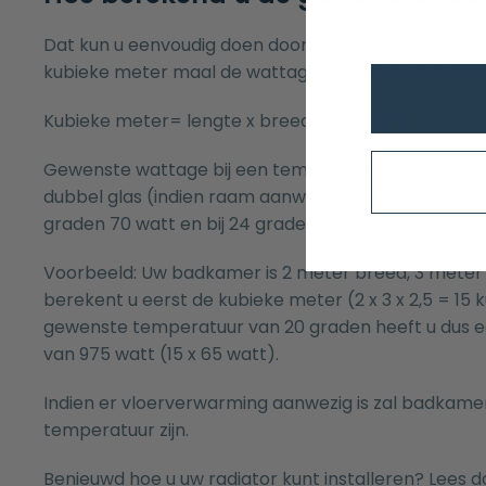
Dat kun u eenvoudig doen doormiddel van de volge
kubieke meter maal de wattage per kubieke meter.
Kubieke meter= lengte x breedte x hoogte
Gewenste wattage bij een temperatuur van 20 gr
dubbel glas (indien raam aanwezig) = 65 watt per ku
graden 70 watt en bij 24 graden 75 watt.
Voorbeeld: Uw badkamer is 2 meter breed, 3 meter 
berekent u eerst de kubieke meter (2 x 3 x 2,5 = 15 
gewenste temperatuur van 20 graden heeft u dus 
van 975 watt (15 x 65 watt).
Indien er vloerverwarming aanwezig is zal badkamer
temperatuur zijn.
Benieuwd hoe u uw radiator kunt installeren? Lees d