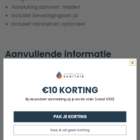
Aansluiting aanvoer: midden
Inclusief bevestigingsset: ja
Inclusief aansluitset: optioneel
Aanvullende informatie
EAN
8720701509597
€10 KORTING
Artikelnummer
GGDR71
Bij nieuwsbrief aanmelding op je eerste order (vanaf €100)
Merk
Guido Gusto
PAK JE KORTING
Serie
Sofia
Nee, ik wil geen korting
Garantie
5 jaar