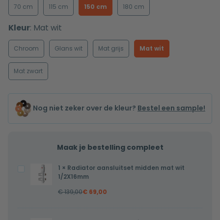
70 cm
115 cm
150 cm
180 cm
Kleur
:
Mat wit
Chroom
Glans wit
Mat grijs
Mat wit
Mat zwart
Nog niet zeker over de kleur?
Bestel een sample!
Maak je bestelling compleet
1
×
Radiator aansluitset midden mat wit
Radiator
1/2X16mm
aansluitset
€
139,00
€
69,00
midden
mat
wit