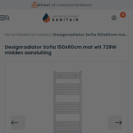
Overslaan naar inhoud
Direct
uit voorraad leverbaar
0
Mijn accoun
Winkelw
Menu
Home
Badkamer radiator
Designradiator Sofia 150x60cm mat wit 728W midden aansluiting
Designradiator Sofia 150x60cm mat wit 728W
midden aansluiting
Vorige
Volg