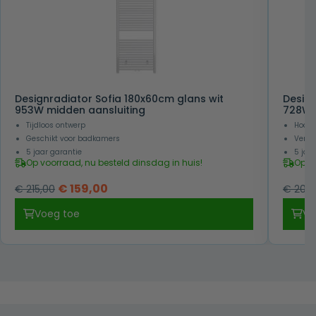
Designradiator Sofia 180x60cm glans wit
Design
953W midden aansluiting
728W 
Tijdloos ontwerp
Hoogw
Geschikt voor badkamers
Verwa
5 jaar garantie
5 jaa
Op voorraad, nu besteld dinsdag in huis!
Op v
Oorspronkelijke
Huidige
€
159,00
€
215,00
€
205,
prijs
prijs
Voeg toe
Vo
was:
is:
€ 215,00.
€ 159,00.