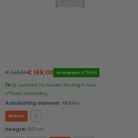
€
169,00
€
245,00
Je bespaart
€
76,00
Oorspronkelijke
Huidige
prijs
prijs
Op voorraad, nu besteld dinsdag in huis!
was:
is:
Gratis verzending
€ 245,00.
€ 169,00.
Aansluiting aanvoer
:
Midden
Midden
Zij
Hoogte
:
150 cm