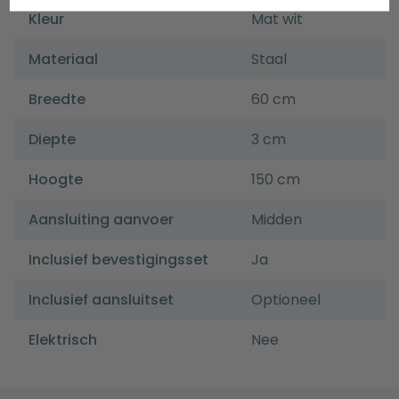
Kleur
Mat wit
Materiaal
Staal
Breedte
60 cm
Diepte
3 cm
Hoogte
150 cm
Aansluiting aanvoer
Midden
Inclusief bevestigingsset
Ja
Inclusief aansluitset
Optioneel
Elektrisch
Nee