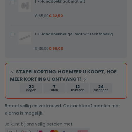
1
×
Handdoekhaak mat wit
Handdoekhaak
1/2X16mm
mat
€
65,00
€
32,50
wit
1
×
Handdoekbeugel mat wit rechthoekig
Handdoekbeugel
mat
€
119,00
€
59,00
wit
rechthoekig
🎉
STAPELKORTING: HOE MEER U KOOPT, HOE
MEER KORTING U ONTVANGT!
🎉
22
7
12
23
dagen
uren
minuten
seconden
Betaal veilig en vertrouwd. Ook achteraf betalen met
Klarna is mogelijk!
Je kunt bij ons veilig betalen met: