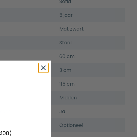
Sofia
5 jaar
Mat zwart
Staal
60 cm
3 cm
115 cm
Midden
gsset
Ja
Optioneel
€100)