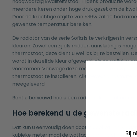
hoogwaardig kwaliteitsstaal. Tijdens productie wor
meerdere keren onder hoge druk gezet om de kwali
Door de krachtige afgifte van 536w zal de badkame
gewenste temperatuur bereiken.
De radiator van de serie Sofia is te verkrijgen in ve
kleuren. Zowel een zij als midden aansluiting is moge
thermostaat, deze dient u wel los bij te bestellen. 
wordt in dezelfde kleur afgewerkt als de radiator om
voorkomen. Vanwege deze reden adviseren wij om 
thermostaat te installeren. Alle bevestigingsmater
meegeleverd.
Bent u benieuwd hoe u een radiator kunt ontluchten
Hoe berekend u de gewenste rad
Dat kun u eenvoudig doen doormiddel van de volge
Bij 
kubieke meter maal de wattage per kubieke meter.