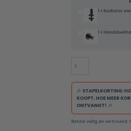
1
×
Radiator aa
Radiator
aansluitset
midden
1
×
Handdoekha
Handdoekhaak
mat
mat
zwart
zwart
1/2X16mm
Rond
Designradiator
Sofia
115x60cm
mat
zwart
🎉
STAPELKORTING: HO
536W
KOOPT, HOE MEER KOR
midden
ONTVANGT!
🎉
aansluiting
aantal
Betaal veilig en vertrouwd.