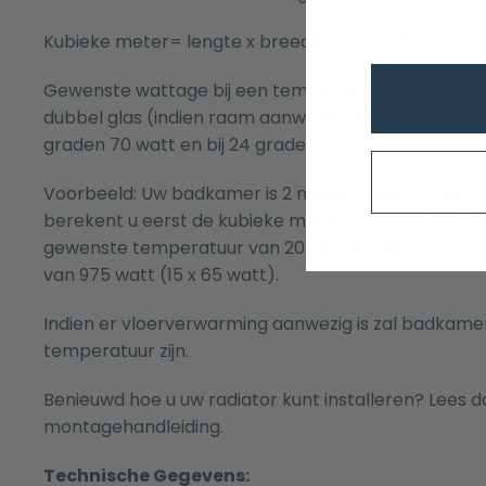
Kubieke meter= lengte x breedte x hoogte
Gewenste wattage bij een temperatuur van 20 gr
dubbel glas (indien raam aanwezig) = 65 watt per ku
graden 70 watt en bij 24 graden 75 watt.
Voorbeeld: Uw badkamer is 2 meter breed, 3 meter 
berekent u eerst de kubieke meter (2 x 3 x 2,5 = 15 
gewenste temperatuur van 20 graden heeft u dus 
van 975 watt (15 x 65 watt).
Indien er vloerverwarming aanwezig is zal badkamer
temperatuur zijn.
Benieuwd hoe u uw radiator kunt installeren? Lees d
montagehandleiding.
Technische Gegevens: