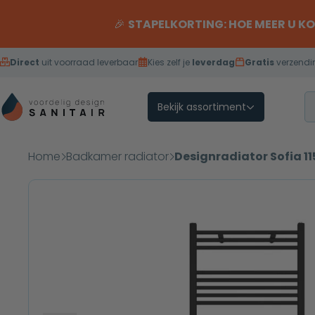
Overslaan naar inhoud
🎉
STAPELKORTING: HOE MEER U K
Direct
uit voorraad leverbaar
Kies zelf je
leverdag
Gratis
verzendi
Bekijk assortiment
Home
Badkamer radiator
Designradiator Sofia 