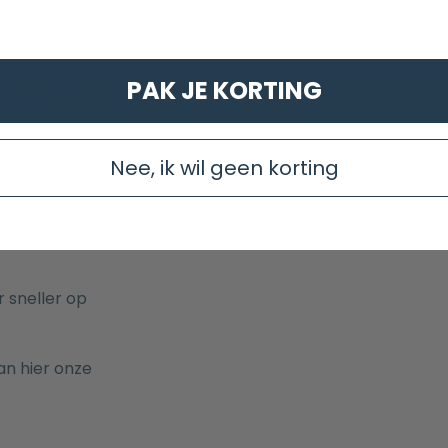
aden met normaal
PAK JE KORTING
bieke meter. Bij 22
Nee, ik wil geen korting
lang en 2,5 meter hoog
kubieke meter). Bij een
een vermogen nodig
 sneller op
an hier onze