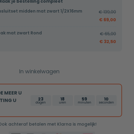
Maak je bestelling compleet
nsluitset midden mat zwart 1/2X16mm
€
139,00
€
69,00
ak mat zwart Rond
€
65,00
€
32,50
In winkelwagen
E MEER U
23
18
59
9
TING U
dagen
uren
minuten
seconden
 Ook achteraf betalen met Klarna is mogelijk!