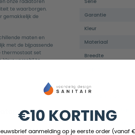
den onze radiatoren
Serie
teit te waarborgen.
Garantie
r gemakkelijk de
Kleur
rschillende maten en
Materiaal
lijk met de bijpassende
De thermostaat set
Breedte
 kleur verschil te
de bijbehorende
Diepte
ialen worden
Hoogte
 ? Klik dan
hier
!
Aansluiting aanvoer
€10 KORTING
iator maat?
Inclusief bevestigin
Inclusief aansluitset
nde berekening:
nieuwsbrief aanmelding op je eerste order (vanaf 