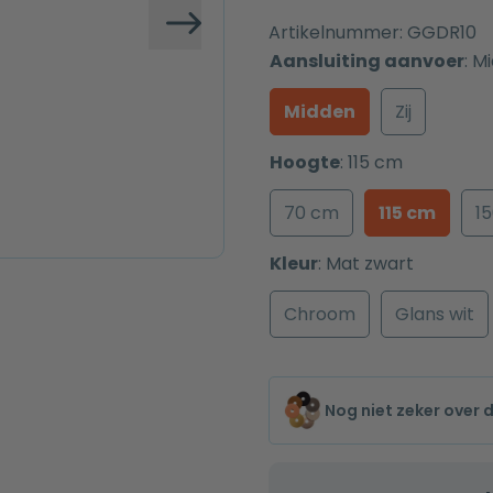
Artikelnummer:
GGDR10
Volgende
Aansluiting aanvoer
:
Mi
Midden
Zij
Hoogte
:
115 cm
70 cm
115 cm
1
Kleur
:
Mat zwart
Chroom
Glans wit
Nog niet zeker over 