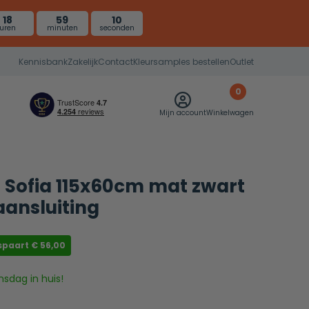
18
59
9
uren
minuten
seconden
Kennisbank
Zakelijk
Contact
Kleursamples bestellen
Outlet
0
Mijn account
Winkelwagen
 Sofia 115x60cm mat zwart
ansluiting
spaart
€
56,00
nsdag in huis!