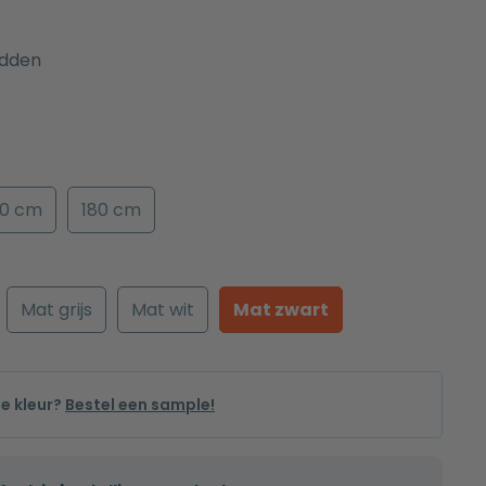
dden
50 cm
180 cm
Mat grijs
Mat wit
Mat zwart
de kleur?
Bestel een sample!