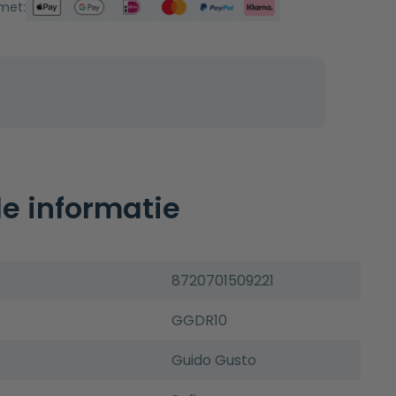
 met:
e informatie
8720701509221
GGDR10
Guido Gusto