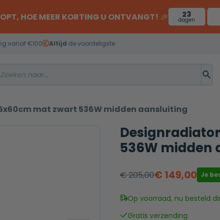
23
OOPT, HOE MEER KORTING U ONTVANGT!
🎉
dagen
ng vanaf €100
Altijd
de voordeligste
115x60cm mat zwart 536W midden aansluiting
Designradiator
536W midden a
€
149,00
€
205,00
Je be
Oorspronkelijke
Huidige
prijs
prijs
Op voorraad, nu besteld di
was:
is:
Gratis verzending
€ 205,00.
€ 149,00.