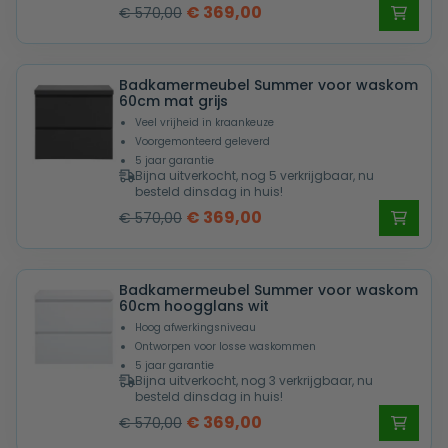
Oorspronkelijke
Huidige
€
369,00
€
570,00
prijs
prijs
was:
is:
Badkamermeubel Summer voor waskom
€ 570,00.
€ 369,00.
60cm mat grijs
Veel vrijheid in kraankeuze
Voorgemonteerd geleverd
5 jaar garantie
Bijna uitverkocht, nog 5 verkrijgbaar, nu
besteld dinsdag in huis!
Oorspronkelijke
Huidige
€
369,00
€
570,00
prijs
prijs
was:
is:
Badkamermeubel Summer voor waskom
€ 570,00.
€ 369,00.
60cm hoogglans wit
Hoog afwerkingsniveau
Ontworpen voor losse waskommen
5 jaar garantie
Bijna uitverkocht, nog 3 verkrijgbaar, nu
besteld dinsdag in huis!
Oorspronkelijke
Huidige
€
369,00
€
570,00
prijs
prijs