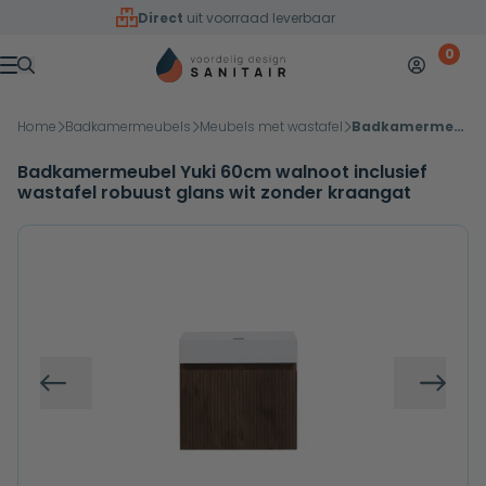
Overslaan naar inhoud
Direct
uit voorraad leverbaar
0
Mijn accoun
Winkelw
Menu
Home
Badkamermeubels
Meubels met wastafel
Badkamermeubel Yuki 60cm walnoot inclusief wastafel robuust glans wit zonder kraangat
Badkamermeubel Yuki 60cm walnoot inclusief
wastafel robuust glans wit zonder kraangat
Vorige
Volg