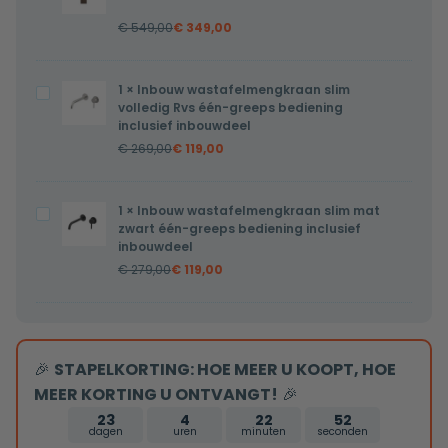
Yuki
verwarming,
€
549,00
€
349,00
walnoot
LED
verlichting
en
1
×
Inbouw wastafelmengkraan slim
Inbouw
volledig Rvs één-greeps bediening
touch
wastafelmengkraan
inclusief inbouwdeel
sensor
slim
€
269,00
€
119,00
60x60cm
volledig
Rvs
1
×
Inbouw wastafelmengkraan slim mat
Inbouw
één-
zwart één-greeps bediening inclusief
wastafelmengkraan
greeps
inbouwdeel
slim
bediening
€
279,00
€
119,00
mat
inclusief
zwart
inbouwdeel
één-
greeps
🎉
STAPELKORTING: HOE MEER U KOOPT, HOE
bediening
MEER KORTING U ONTVANGT!
🎉
inclusief
23
4
22
51
dagen
uren
minuten
seconden
inbouwdeel