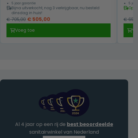
5 jaar garantie
5 jaa
Bijna uitverkocht, nog 3 verkrijgbaar, nu besteld
Op v
dinsdag in huis!
Oorspronkelijke
Huidige
€
505,00
€
705,00
€
659,
prijs
prijs
Voeg toe
Vo
was:
is:
€ 705,00.
€ 505,00.
Al 4 jaar op een rij de
best beoordeelde
sanitairwinkel van Nederland