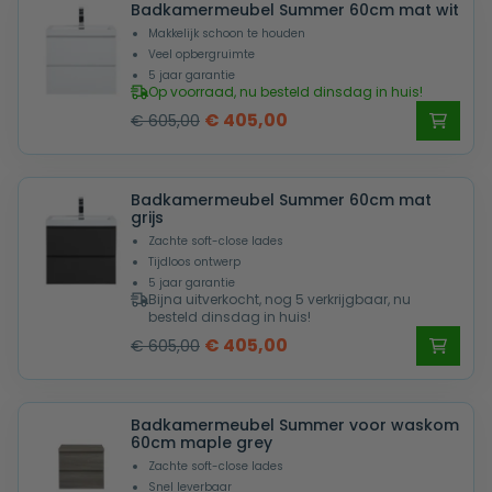
Badkamermeubel Summer 60cm mat wit
€ 605,00.
€ 405,00.
Makkelijk schoon te houden
Veel opbergruimte
5 jaar garantie
Op voorraad, nu besteld dinsdag in huis!
Oorspronkelijke
Huidige
€
405,00
€
605,00
prijs
prijs
was:
is:
Badkamermeubel Summer 60cm mat
€ 605,00.
€ 405,00.
grijs
Zachte soft-close lades
Tijdloos ontwerp
5 jaar garantie
Bijna uitverkocht, nog 5 verkrijgbaar, nu
besteld dinsdag in huis!
Oorspronkelijke
Huidige
€
405,00
€
605,00
prijs
prijs
was:
is:
Badkamermeubel Summer voor waskom
€ 605,00.
€ 405,00.
60cm maple grey
Zachte soft-close lades
Snel leverbaar