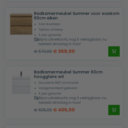
was:
is:
Badkamermeubel Summer voor waskom
€ 570,00.
€ 369,00.
60cm eiken
Snel leverbaar
Tijdloos ontwerp
5 jaar garantie
Bijna uitverkocht, nog 5 verkrijgbaar, nu
besteld dinsdag in huis!
Oorspronkelijke
Huidige
€
369,00
€
570,00
prijs
prijs
was:
is:
Badkamermeubel Summer 60cm
€ 570,00.
€ 369,00.
hoogglans wit
Duurzame MDF constructie
Voorgemonteerd geleverd
5 jaar garantie
Bijna uitverkocht, nog 3 verkrijgbaar, nu
besteld dinsdag in huis!
Oorspronkelijke
Huidige
€
405,00
€
605,00
prijs
prijs
was:
is: