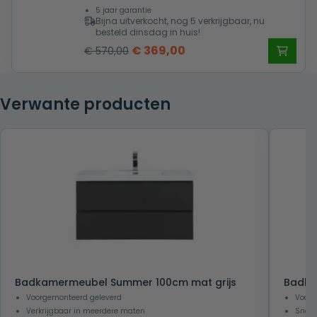
5 jaar garantie
Bijna uitverkocht, nog 5 verkrijgbaar, nu
besteld dinsdag in huis!
Oorspronkelijke
Huidige
€
369,00
€
570,00
prijs
prijs
was:
is:
Verwante producten
€ 570,00.
€ 369,00.
Badkamermeubel Summer 100cm mat grijs
Badka
Voorgemonteerd geleverd
Voorg
Verkrijgbaar in meerdere maten
Snel 