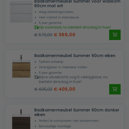
Badkamermeubel Summer voor waskom
€ 570,00.
€ 369,00.
60cm mat wit
Hoog afwerkingsniveau
Veel vrijheid in kraankeuze
5 jaar garantie
Op voorraad, nu besteld dinsdag in huis!
Oorspronkelijke
Huidige
€
369,00
€
570,00
prijs
prijs
was:
is:
Badkamermeubel Summer 60cm eiken
€ 570,00.
€ 369,00.
Tijdloos ontwerp
Verkrijgbaar in meerdere maten
5 jaar garantie
Bijna uitverkocht, nog 5 verkrijgbaar, nu
besteld dinsdag in huis!
Oorspronkelijke
Huidige
€
405,00
€
605,00
prijs
prijs
was:
is:
Badkamermeubel Summer 60cm donker
€ 605,00.
€ 405,00.
eiken
Perfect te combineren met waskommen
Eenvoudige montage