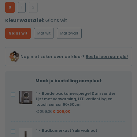
0
1
2
Kleur wastafel
:
Glans wit
Glans wit
Mat wit
Mat zwart
Nog niet zeker over de kleur?
Bestel een sample!
Maak je bestelling compleet
1
×
Ronde badkamerspiegel Dani zonder
Ronde
lijst met verwarming, LED verlichting en
badkamerspiegel
touch sensor 60x60cm
Dani
€
259,00
€
209,00
zonder
lijst
1
×
Badkamerkast Yuki walnoot
Badkamerkast
met