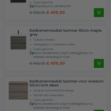
5 jaar garantie
Dit product is uitverkocht
Oorspronkelijke
Huidige
€
405,00
€
605,00
prijs
prijs
was:
is:
Badkamermeubel Summer 60cm maple
€ 605,00.
€ 405,00.
grey
Tijdloos ontwerp
Verkrijgbaar in meerdere maten
5 jaar garantie
Bijna uitverkocht, nog 5 verkrijgbaar, nu
besteld dinsdag in huis!
Oorspronkelijke
Huidige
€
405,00
€
605,00
prijs
prijs
was:
is:
Badkamermeubel Summer voor waskom
€ 605,00.
€ 405,00.
60cm licht eiken
Strak en minimalistisch design
Zachte soft-close lades
5 jaar garantie
Bijna uitverkocht, nog 4 verkrijgbaar, nu
besteld dinsdag in huis!