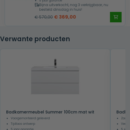
5 jaar garantie
Bijna uitverkocht, nog 3 verkrijgbaar, nu
besteld dinsdag in huis!
Oorspronkelijke
Huidige
€
369,00
€
570,00
prijs
prijs
was:
is:
Verwante producten
€ 570,00.
€ 369,00.
Badkamermeubel Summer 100cm mat wit
Badka
Voorgemonteerd geleverd
Zacht
Tijdloos ontwerp
Veel 
5 jaar garantie
5 jaa