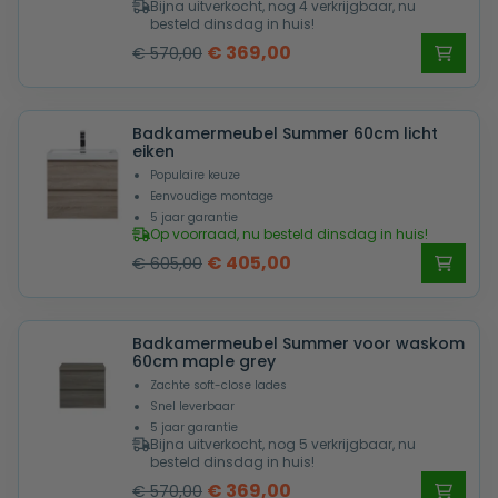
Bijna uitverkocht, nog 4 verkrijgbaar, nu
besteld dinsdag in huis!
Oorspronkelijke
Huidige
€
369,00
€
570,00
prijs
prijs
was:
is:
Badkamermeubel Summer 60cm licht
€ 570,00.
€ 369,00.
eiken
Populaire keuze
Eenvoudige montage
5 jaar garantie
Op voorraad, nu besteld dinsdag in huis!
Oorspronkelijke
Huidige
€
405,00
€
605,00
prijs
prijs
was:
is:
Badkamermeubel Summer voor waskom
€ 605,00.
€ 405,00.
60cm maple grey
Zachte soft-close lades
Snel leverbaar
5 jaar garantie
Bijna uitverkocht, nog 5 verkrijgbaar, nu
besteld dinsdag in huis!
Oorspronkelijke
Huidige
€
369,00
€
570,00