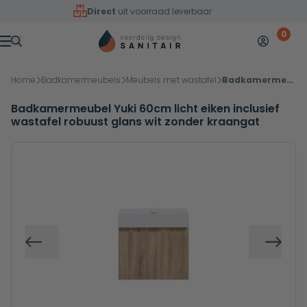
Overslaan naar inhoud
Direct
uit voorraad leverbaar
0
Mijn accoun
Winkelw
Menu
Home
Badkamermeubels
Meubels met wastafel
Badkamermeubel Yuki 60cm licht eiken inclusief wastafel robuust glans wit zonder kraangat
Badkamermeubel Yuki 60cm licht eiken inclusief
wastafel robuust glans wit zonder kraangat
Vorige
Volg