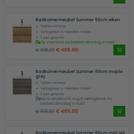
prijs
prijs
was:
is:
Badkamermeubel Summer 60cm eiken
€ 570,00.
€ 369,00.
Tijdloos ontwerp
Verkrijgbaar in meerdere maten
5 jaar garantie
Op voorraad, nu besteld dinsdag in huis!
Oorspronkelijke
Huidige
€
405,00
€
605,00
prijs
prijs
was:
is:
Badkamermeubel Summer 60cm maple
€ 605,00.
€ 405,00.
grey
Tijdloos ontwerp
Verkrijgbaar in meerdere maten
5 jaar garantie
Bijna uitverkocht, nog 5 verkrijgbaar, nu
besteld dinsdag in huis!
Oorspronkelijke
Huidige
€
405,00
€
605,00
prijs
prijs
was:
is:
Badkamermeubel Summer 60cm mat wit
€ 605,00.
€ 405,00.