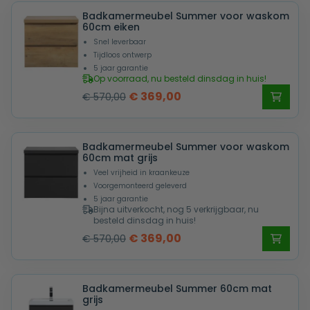
Badkamermeubel Summer voor waskom
€ 605,00.
€ 405,00.
60cm eiken
Snel leverbaar
Tijdloos ontwerp
5 jaar garantie
Op voorraad, nu besteld dinsdag in huis!
Oorspronkelijke
Huidige
€
369,00
€
570,00
prijs
prijs
was:
is:
Badkamermeubel Summer voor waskom
€ 570,00.
€ 369,00.
60cm mat grijs
Veel vrijheid in kraankeuze
Voorgemonteerd geleverd
5 jaar garantie
Bijna uitverkocht, nog 5 verkrijgbaar, nu
besteld dinsdag in huis!
Oorspronkelijke
Huidige
€
369,00
€
570,00
prijs
prijs
was:
is:
Badkamermeubel Summer 60cm mat
€ 570,00.
€ 369,00.
grijs