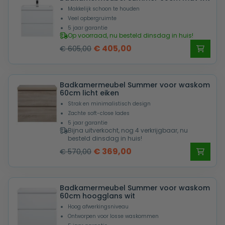
Makkelijk schoon te houden
Veel opbergruimte
5 jaar garantie
Op voorraad, nu besteld dinsdag in huis!
Oorspronkelijke
Huidige
€
405,00
€
605,00
prijs
prijs
was:
is:
Badkamermeubel Summer voor waskom
€ 605,00.
€ 405,00.
60cm licht eiken
Strak en minimalistisch design
Zachte soft-close lades
5 jaar garantie
Bijna uitverkocht, nog 4 verkrijgbaar, nu
besteld dinsdag in huis!
Oorspronkelijke
Huidige
€
369,00
€
570,00
prijs
prijs
was:
is:
Badkamermeubel Summer voor waskom
€ 570,00.
€ 369,00.
60cm hoogglans wit
Hoog afwerkingsniveau
Ontworpen voor losse waskommen