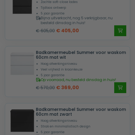
Zachte soft-close lades
Tijdloos ontwerp
5 jaar garantie
Bijna uitverkocht, nog 5 verkrijgbaar, nu
besteld dinsdag in huis!
Oorspronkelijke
Huidige
€
405,00
€
605,00
prijs
prijs
was:
is:
Badkamermeubel Summer voor waskom
€ 605,00.
€ 405,00.
60cm mat wit
Hoog afwerkingsniveau
Veel vrijheid in kraankeuze
5 jaar garantie
Op voorraad, nu besteld dinsdag in huis!
Oorspronkelijke
Huidige
€
369,00
€
570,00
prijs
prijs
was:
is:
Badkamermeubel Summer voor waskom
€ 570,00.
€ 369,00.
60cm mat zwart
Hoog afwerkingsniveau
Strak en minimalistisch design
5 jaar garantie