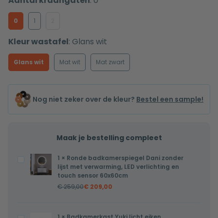
Aantal kraangaten
:
0
0
1
2
Kleur wastafel
:
Glans wit
Glans wit
Mat wit
Mat zwart
Nog niet zeker over de kleur?
Bestel een sample!
Maak je bestelling compleet
1
×
Ronde badkamerspiegel Dani zonder
Ronde
lijst met verwarming, LED verlichting en
badkamerspiegel
touch sensor 60x60cm
Dani
€
259,00
€
209,00
zonder
lijst
1
×
Badkamerkast Yuki licht eiken