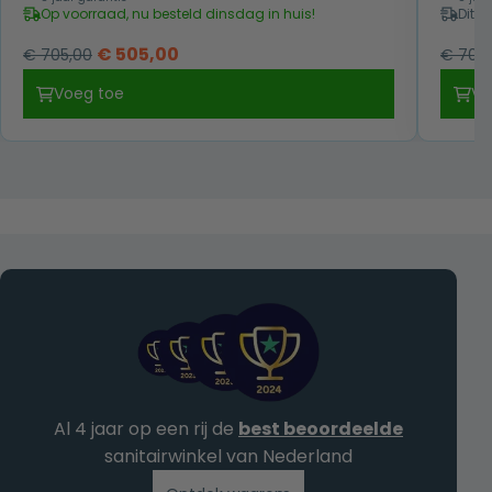
Op voorraad, nu besteld dinsdag in huis!
Dit p
Oorspronkelijke
Huidige
€
505,00
€
705,00
€
709,
prijs
prijs
Voeg toe
Vo
was:
is:
€ 705,00.
€ 505,00.
Al 4 jaar op een rij de
best beoordeelde
sanitairwinkel van Nederland