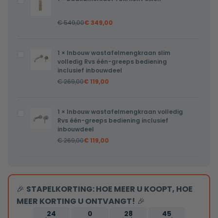
Badkamerkast
met
Yuki
verwarming,
€
549,00
€
349,00
licht
LED
eiken
verlichting
en
1
×
Inbouw wastafelmengkraan slim
Inbouw
volledig Rvs één-greeps bediening
touch
wastafelmengkraan
inclusief inbouwdeel
sensor
slim
€
269,00
€
119,00
60x60cm
volledig
Rvs
1
×
Inbouw wastafelmengkraan volledig
Inbouw
één-
Rvs één-greeps bediening inclusief
wastafelmengkraan
greeps
inbouwdeel
volledig
bediening
€
269,00
€
119,00
Rvs
inclusief
één-
inbouwdeel
greeps
bediening
🎉
STAPELKORTING: HOE MEER U KOOPT, HOE
inclusief
MEER KORTING U ONTVANGT!
🎉
inbouwdeel
24
0
28
44