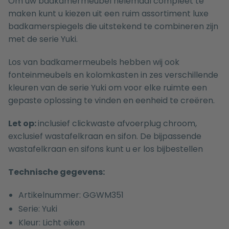
Om uw badkamermeubel helemaal compleet te
maken kunt u kiezen uit een ruim assortiment luxe
badkamerspiegels
die uitstekend te combineren zijn
met de serie Yuki.
Los van badkamermeubels hebben wij ook
fonteinmeubels
en
kolomkasten
in zes verschillende
kleuren van de serie Yuki om voor elke ruimte een
gepaste oplossing te vinden en eenheid te creëren.
Let op:
inclusief clickwaste afvoerplug chroom,
exclusief wastafelkraan en sifon. De bijpassende
wastafelkraan
en
sifons
kunt u er los bijbestellen
Technische gegevens:
Artikelnummer: GGWM351
Serie: Yuki
Kleur: Licht eiken