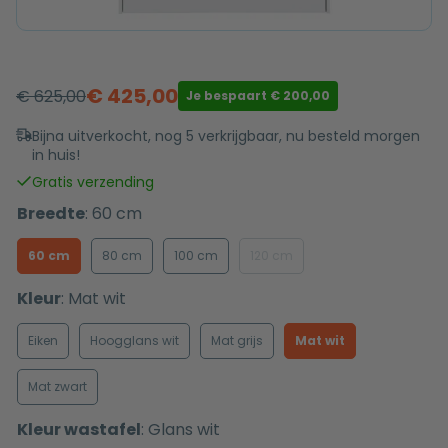
€
425,00
€
625,00
Je bespaart
€
200,00
Oorspronkelijke
Huidige
prijs
prijs
Bijna uitverkocht, nog 5 verkrijgbaar, nu besteld morgen
in huis!
was:
is:
€ 625,00.
€ 425,00.
Gratis verzending
Breedte
:
60 cm
60 cm
80 cm
100 cm
120 cm
Kleur
:
Mat wit
Eiken
Hoogglans wit
Mat grijs
Mat wit
Mat zwart
Kleur wastafel
:
Glans wit