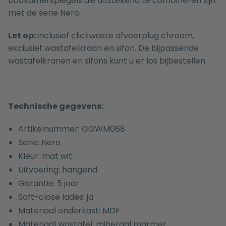
badkamerspiegels
die uitstekend te combineren zijn
met de serie Nero.
Let op:
inclusief clickwaste afvoerplug chroom,
exclusief wastafelkraan en sifon. De bijpassende
wastafelkranen
en
sifons
kunt u er los bijbestellen.
Technische gegevens:
Artikelnummer: GGWM068
Serie: Nero
Kleur: mat wit
Uitvoering: hangend
Garantie: 5 jaar
Soft-close lades: ja
Materiaal onderkast: MDF
Materiaal wastafel: mineraal marmer