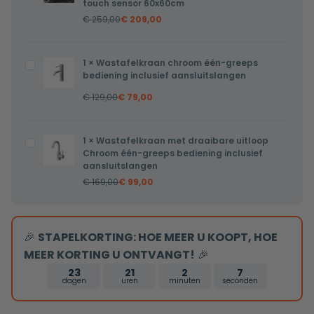
touch sensor 60x60cm
Dani
€
259,00
€
209,00
zonder
lijst
1
×
Wastafelkraan chroom één-greeps
Wastafelkraan
met
bediening inclusief aansluitslangen
chroom
verwarming,
€
129,00
€
79,00
één-
LED
greeps
verlichting
bediening
en
1
×
Wastafelkraan met draaibare uitloop
Wastafelkraan
inclusief
Chroom één-greeps bediening inclusief
touch
met
aansluitslangen
aansluitslangen
sensor
draaibare
€
169,00
€
99,00
60x60cm
uitloop
Chroom
één-
🎉
STAPELKORTING: HOE MEER U KOOPT, HOE
greeps
MEER KORTING U ONTVANGT!
🎉
bediening
23
21
2
7
inclusief
dagen
uren
minuten
seconden
aansluitslangen