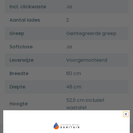
Incl. clickwaste
Ja
Aantal lades
2
Greep
Geintegreerde greep
Softclose
Ja
Leverwijze
Voorgemonteerd
Breedte
60 cm
Diepte
48 cm
52,5 cm inclusief
Hoogte
wastafel