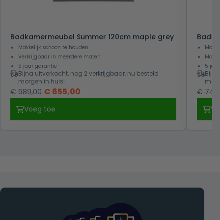
Badkamermeubel Summer 120cm maple grey
Badka
Makkelijk schoon te houden
Moder
Verkrijgbaar in meerdere maten
Makke
5 jaar garantie
5 jaa
Bijna uitverkocht, nog 2 verkrijgbaar, nu besteld
Bijna
morgen in huis!
morg
Oorspronkelijke
Huidige
€
655,00
€
989,00
€
745,
prijs
prijs
Voeg toe
Vo
was:
is:
€ 989,00.
€ 655,00.