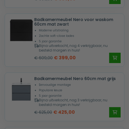
prijs
prijs
was:
is:
Badkamermeubel Nero voor waskom
€ 609,00.
€ 399,00.
60cm mat zwart
Moderne uitstraling
Zachte soft-close lades
5 jaar garantie
Bijna uitverkocht, nog 4 verkrijgbaar, nu
besteld morgen in huis!
Oorspronkelijke
Huidige
€
399,00
€
609,00
prijs
prijs
was:
is:
Badkamermeubel Nero 60cm mat grijs
€ 609,00.
€ 399,00.
Eenvoudige montage
Populaire keuze
5 jaar garantie
Bijna uitverkocht, nog 3 verkrijgbaar, nu
besteld morgen in huis!
Oorspronkelijke
Huidige
€
425,00
€
625,00
prijs
prijs
was:
is: