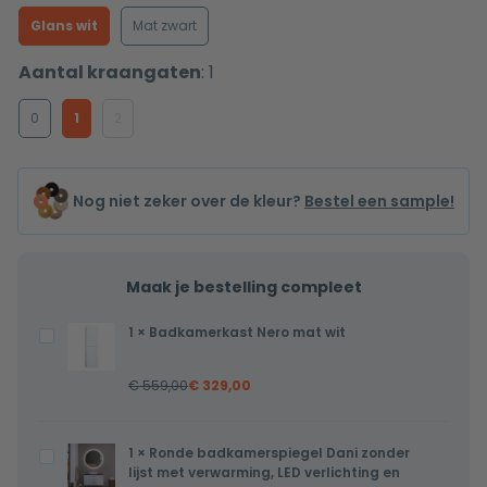
Glans wit
Mat zwart
Aantal kraangaten
:
1
0
1
2
Nog niet zeker over de kleur?
Bestel een sample!
Maak je bestelling compleet
1
×
Badkamerkast Nero mat wit
Badkamerkast
Nero
€
559,00
€
329,00
mat
wit
1
×
Ronde badkamerspiegel Dani zonder
Ronde
lijst met verwarming, LED verlichting en
badkamerspiegel