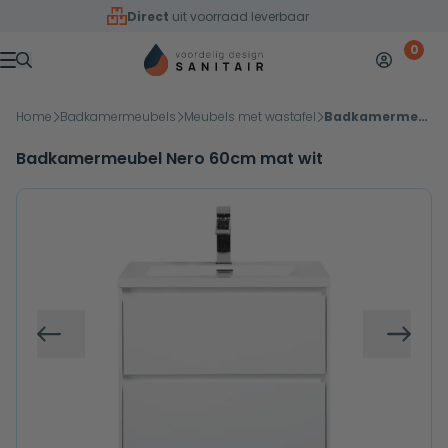
Overslaan naar inhoud
Direct
uit voorraad leverbaar
0
Mijn accoun
Winkelw
Menu
Home
Badkamermeubels
Meubels met wastafel
Badkamermeubel Nero 60cm mat wit
Badkamermeubel Nero 60cm mat wit
Vorige
Volg