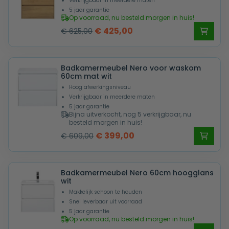
Verkrijgbaar in meerdere maten
5 jaar garantie
Op voorraad, nu besteld morgen in huis!
Oorspronkelijke
Huidige
€
425,00
€
625,00
prijs
prijs
was:
is:
Badkamermeubel Nero voor waskom
€ 625,00.
€ 425,00.
60cm mat wit
Hoog afwerkingsniveau
Verkrijgbaar in meerdere maten
5 jaar garantie
Bijna uitverkocht, nog 5 verkrijgbaar, nu
besteld morgen in huis!
Oorspronkelijke
Huidige
€
399,00
€
609,00
prijs
prijs
was:
is:
Badkamermeubel Nero 60cm hoogglans
€ 609,00.
€ 399,00.
wit
Makkelijk schoon te houden
Snel leverbaar uit voorraad
5 jaar garantie
Op voorraad, nu besteld morgen in huis!