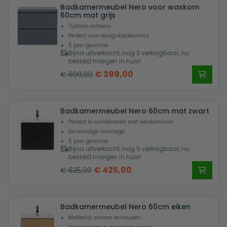
Badkamermeubel Nero voor waskom
€ 625,00.
€ 425,00.
60cm mat grijs
Tijdloos ontwerp
Perfect voor designbadkamers
5 jaar garantie
Bijna uitverkocht, nog 3 verkrijgbaar, nu
besteld morgen in huis!
Oorspronkelijke
Huidige
€
399,00
€
609,00
prijs
prijs
was:
is:
Badkamermeubel Nero 60cm mat zwart
€ 609,00.
€ 399,00.
Perfect te combineren met waskommen
Eenvoudige montage
5 jaar garantie
Bijna uitverkocht, nog 5 verkrijgbaar, nu
besteld morgen in huis!
Oorspronkelijke
Huidige
€
425,00
€
625,00
prijs
prijs
was:
is:
Badkamermeubel Nero 60cm eiken
€ 625,00.
€ 425,00.
Makkelijk schoon te houden