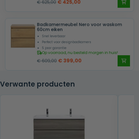
Oorspronkelijke
Huidige
€
425,00
€
625,00
prijs
prijs
was:
is:
Badkamermeubel Nero voor waskom
€ 625,00.
€ 425,00.
60cm eiken
Snel leverbaar
Perfect voor designbadkamers
5 jaar garantie
Op voorraad, nu besteld morgen in huis!
Oorspronkelijke
Huidige
€
399,00
€
609,00
prijs
prijs
was:
is:
Verwante producten
€ 609,00.
€ 399,00.