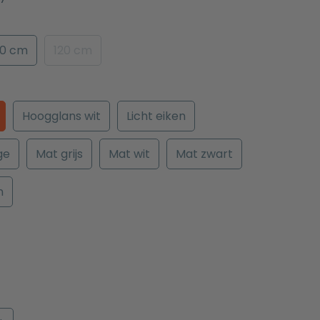
00 cm
120 cm
Hoogglans wit
Licht eiken
ge
Mat grijs
Mat wit
Mat zwart
n