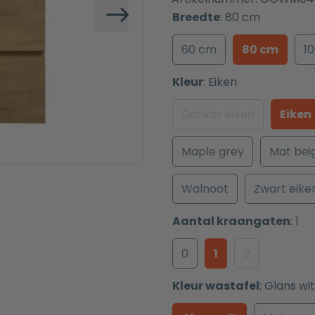
Breedte
:
80 cm
Volgende
60 cm
80 cm
1
Kleur
:
Eiken
Donker eiken
Eiken
Maple grey
Mat bei
Walnoot
Zwart eike
Aantal kraangaten
:
1
0
1
2
Kleur wastafel
:
Glans wit