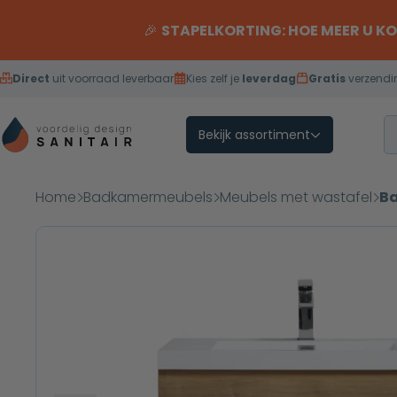
Overslaan naar inhoud
🎉
STAPELKORTING: HOE MEER U K
Direct
uit voorraad leverbaar
Kies zelf je
leverdag
Gratis
verzendi
Bekijk assortiment
Home
Badkamermeubels
Meubels met wastafel
B