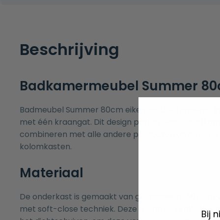
Beschrijving
Badkamermeubel Summer 80c
Badmeubel Summer 80cm eiken inclusief mineraal
met één kraangat. Dit design past in iedere badkame
combineren met alle andere producten uit de serie
kolomkasten
.
Materiaal
De onderkast is gemaakt van gelamineerd MDF en v
met soft-close techniek. Deze techniek remt de lad
Bij 