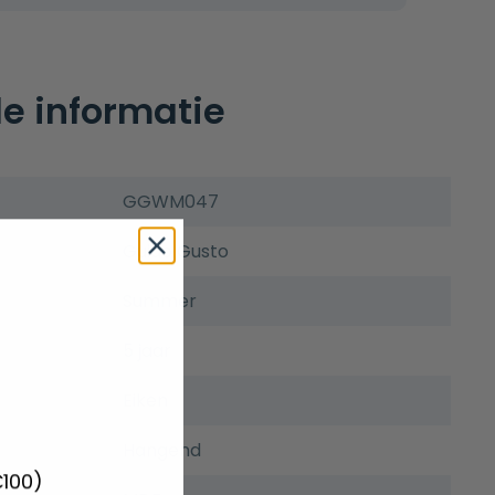
e informatie
GGWM047
Guido Gusto
Summer
5 jaar
Eiken
Hangend
€100)