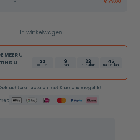
€
79,00
In winkelwagen
E MEER U
22
9
33
44
TING U
dagen
uren
minuten
seconden
 Ook achteraf betalen met Klarna is mogelijk!
 met: