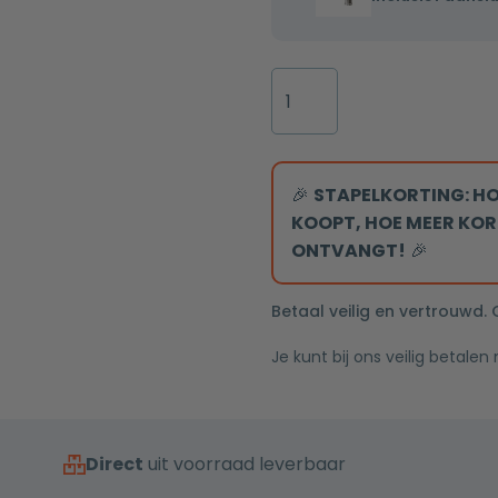
chroom
Chroom
LED
één-
één-
verlichting
greeps
greeps
en
Badkamermeubel
bediening
bediening
touch
Summer
inclusief
inclusief
sensor
80cm
aansluitslangen
aansluitslangen
80x80cm
eiken
aantal
🎉
STAPELKORTING: HO
KOOPT, HOE MEER KOR
ONTVANGT!
🎉
Betaal veilig en vertrouwd.
Je kunt bij ons veilig betalen
Direct
uit voorraad leverbaar