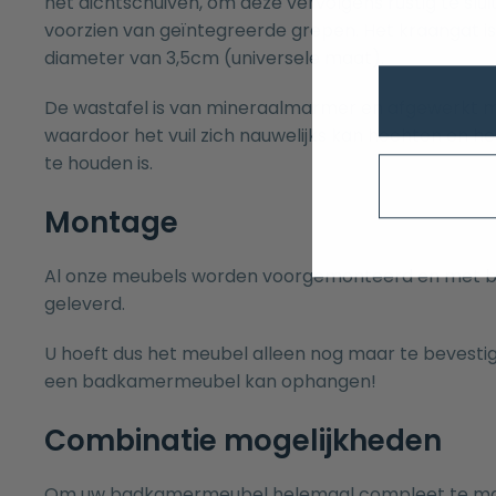
het dichtschuiven, om deze vervolgens rustig te sluit
voorzien van geïntegreerde grepen. Het kraangat 
diameter van 3,5cm (universele maat).
De wastafel is van mineraalmarmer en afgewerkt 
waardoor het vuil zich nauwelijks kan hechten en h
te houden is.
Montage
Al onze meubels worden voorgemonteerd en met b
geleverd.
U hoeft dus het meubel alleen nog maar te bevesti
een badkamermeubel kan ophangen!
Combinatie mogelijkheden
Om uw badkamermeubel helemaal compleet te make