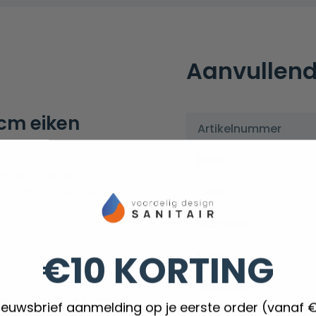
Aanvullend
m eiken
Artikelnummer
marmeren wastafel
Merk
r en is perfect te
Serie
 Summer, zoals de
Garantie
€10 KORTING
Kleur
oorzien van twee lades
Uitvoering
e automatisch tijdens
nieuwsbrief aanmelding op je eerste order (vanaf 