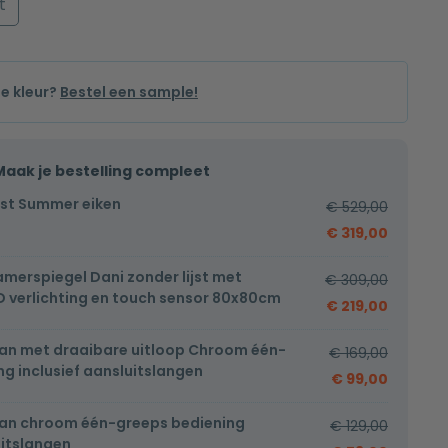
t
de kleur?
Bestel een sample!
Maak je bestelling compleet
st Summer eiken
€
529,00
€
319,00
erspiegel Dani zonder lijst met
€
309,00
D verlichting en touch sensor 80x80cm
€
219,00
an met draaibare uitloop Chroom één-
€
169,00
g inclusief aansluitslangen
€
99,00
an chroom één-greeps bediening
€
129,00
uitslangen