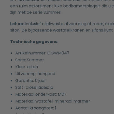
een ruim assortiment luxe
badkamerspiegels
die ui
zijn met de serie Summer.
Let op:
inclusief clickwaste afvoerplug chroom, excl
sifon. De bijpassende
wastafelkranen
en
sifons
kunt 
Technische gegevens:
Artikelnummer: GGWM047
Serie: Summer
Kleur: eiken
Uitvoering: hangend
Garantie: 5 jaar
Soft-close lades: ja
Materiaal onderkast: MDF
Materiaal wastafel: mineraal marmer
Aantal kraangaten: 1