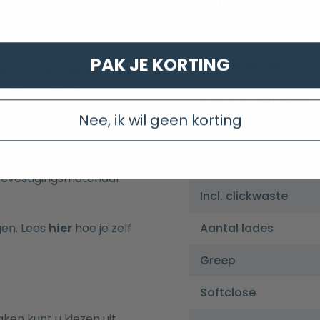
en. De lades zijn
Materiaal onderkast
is voorgeboord met een
Materiaal wastafel
PAK JE KORTING
Kleur wastafel
met ronde hoeken
et gemakkelijk schoon
Aantal kraangaten
Nee, ik wil geen korting
Aantal wasbakken
Met overloop
evestigingsmateriaal
Incl. clickwaste
gen. Lees
hier
hoe je zelf
Aantal lades
Greep
Softclose
n kunt u kiezen uit