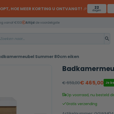
22
OOPT, HOE MEER KORTING U ONTVANGT!
🎉
dagen
ng vanaf €100
Altijd
de voordeligste
adkamermeubel Summer 80cm eiken
Badkamermeub
€
465,00
€
659,00
Je b
Oorspronkelijke
Huidige
prijs
prijs
Op voorraad, nu besteld di
was:
is:
Gratis verzending
€ 659,00.
€ 465,00.
Artikelnummer:
GGWM04