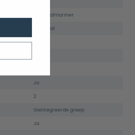
MDF
Mineraalmarmer
Glans wit
1
1
Ja
Ja
2
Geintegreerde greep
Ja