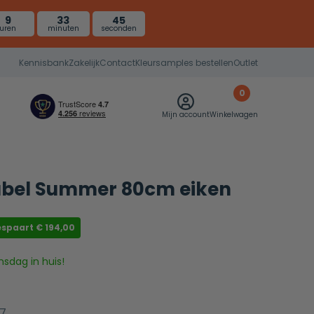
9
33
44
uren
minuten
seconden
Kennisbank
Zakelijk
Contact
Kleursamples bestellen
Outlet
0
Mijn account
Winkelwagen
el Summer 80cm eiken
espaart
€
194,00
nsdag in huis!
7