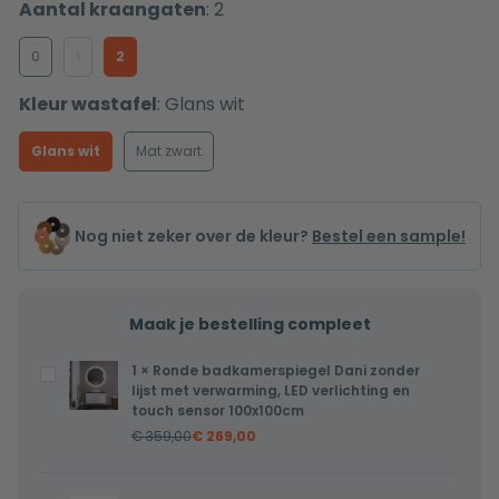
Aantal kraangaten
:
2
0
1
2
Kleur wastafel
:
Glans wit
Glans wit
Mat zwart
Nog niet zeker over de kleur?
Bestel een sample!
Maak je bestelling compleet
1
×
Ronde badkamerspiegel Dani zonder
Ronde
lijst met verwarming, LED verlichting en
badkamerspiegel
touch sensor 100x100cm
Dani
€
359,00
€
269,00
zonder
lijst