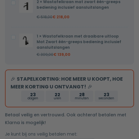
2
×
Wastafelkraan mat zwart één-greeps
Wastafelkraan
met
bediening inclusief aansluitslangen
mat
verwarming,
€
518,00
€
218,00
zwart
LED
één-
verlichting
greeps
en
1
×
Wastafelkraan met draaibare uitloop
Wastafelkraan
bediening
Mat Zwart één-greeps bediening inclusief
touch
met
aansluitslangen
inclusief
sensor
draaibare
€
309,00
€
139,00
aansluitslangen
100x100cm
uitloop
Mat
Zwart
🎉
STAPELKORTING: HOE MEER U KOOPT, HOE
één-
MEER KORTING U ONTVANGT!
🎉
greeps
23
22
28
22
bediening
dagen
uren
minuten
seconden
inclusief
aansluitslangen
Betaal veilig en vertrouwd. Ook achteraf betalen met
Klarna is mogelijk!
Je kunt bij ons veilig betalen met: