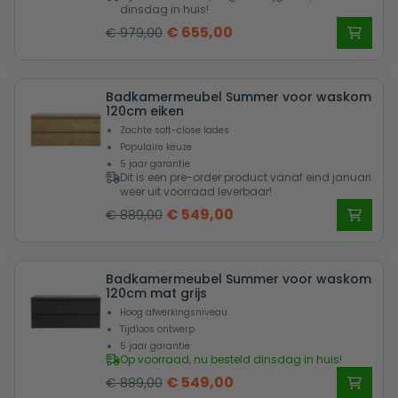
dinsdag in huis!
Oorspronkelijke
Huidige
€
655,00
€
979,00
prijs
prijs
was:
is:
Badkamermeubel Summer voor waskom
€ 979,00.
€ 655,00.
120cm eiken
Zachte soft-close lades
Populaire keuze
5 jaar garantie
Dit is een pre-order product vanaf eind januari
weer uit voorraad leverbaar!
Oorspronkelijke
Huidige
€
549,00
€
889,00
prijs
prijs
was:
is:
Badkamermeubel Summer voor waskom
€ 889,00.
€ 549,00.
120cm mat grijs
Hoog afwerkingsniveau
Tijdloos ontwerp
5 jaar garantie
Op voorraad, nu besteld dinsdag in huis!
Oorspronkelijke
Huidige
€
549,00
€
889,00