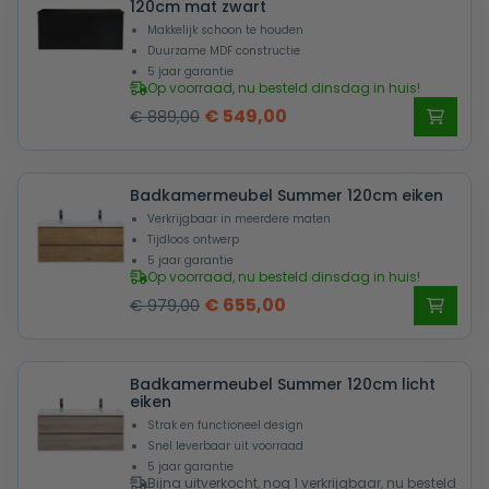
120cm mat zwart
Makkelijk schoon te houden
Duurzame MDF constructie
5 jaar garantie
Op voorraad, nu besteld dinsdag in huis!
Oorspronkelijke
Huidige
€
549,00
€
889,00
prijs
prijs
was:
is:
Badkamermeubel Summer 120cm eiken
€ 889,00.
€ 549,00.
Verkrijgbaar in meerdere maten
Tijdloos ontwerp
5 jaar garantie
Op voorraad, nu besteld dinsdag in huis!
Oorspronkelijke
Huidige
€
655,00
€
979,00
prijs
prijs
was:
is:
Badkamermeubel Summer 120cm licht
€ 979,00.
€ 655,00.
eiken
Strak en functioneel design
Snel leverbaar uit voorraad
5 jaar garantie
Bijna uitverkocht, nog 1 verkrijgbaar, nu besteld