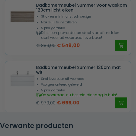
Badkamermeubel Summer voor waskom
€ 889,00.
€ 549,00.
120cm licht eiken
Strak en minimalistisch design
Makkelijk te installeren
5 jaar garantie
Dit is een pre-order product vanaf midden
april weer uit voorraad leverbaar!
Oorspronkelijke
Huidige
€
549,00
€
889,00
prijs
prijs
was:
is:
Badkamermeubel Summer 120cm mat
€ 889,00.
€ 549,00.
wit
Snel leverbaar uit voorraad
Voorgemonteerd geleverd
5 jaar garantie
Op voorraad, nu besteld dinsdag in huis!
Oorspronkelijke
Huidige
€
655,00
€
979,00
prijs
prijs
was:
is:
Verwante producten
€ 979,00.
€ 655,00.