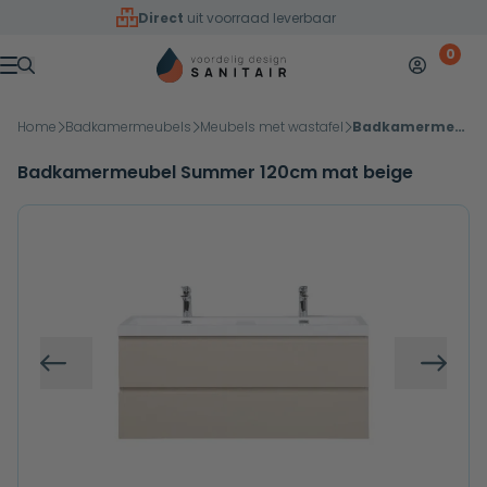
Overslaan naar inhoud
Direct
uit voorraad leverbaar
0
Mijn accoun
Winkelw
Menu
Home
Badkamermeubels
Meubels met wastafel
Badkamermeubel Summer 120cm mat beige
Badkamermeubel Summer 120cm mat beige
Vorige
Volg