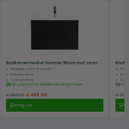
Badkamermeubel Summer 80cm mat zwart
Badka
Makkelijk schoon te houden
Perfe
Populaire keuze
Eenvo
5 jaar garantie
5 jaa
Op voorraad, nu besteld dinsdag in huis!
Dit p
Oorspronkelijke
Huidige
€
465,00
€
659,00
€
605,
prijs
prijs
Voeg toe
Vo
was:
is:
€ 659,00.
€ 465,00.