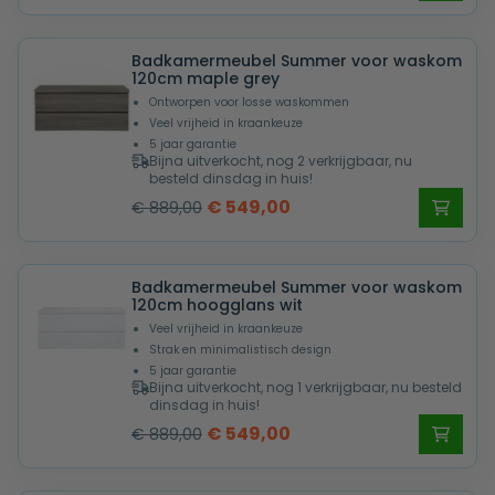
prijs
prijs
was:
is:
Badkamermeubel Summer voor waskom
€ 889,00.
€ 549,00.
120cm maple grey
Ontworpen voor losse waskommen
Veel vrijheid in kraankeuze
5 jaar garantie
Bijna uitverkocht, nog 2 verkrijgbaar, nu
besteld dinsdag in huis!
Oorspronkelijke
Huidige
€
549,00
€
889,00
prijs
prijs
was:
is:
Badkamermeubel Summer voor waskom
€ 889,00.
€ 549,00.
120cm hoogglans wit
Veel vrijheid in kraankeuze
Strak en minimalistisch design
5 jaar garantie
Bijna uitverkocht, nog 1 verkrijgbaar, nu besteld
dinsdag in huis!
Oorspronkelijke
Huidige
€
549,00
€
889,00
prijs
prijs
was:
is: