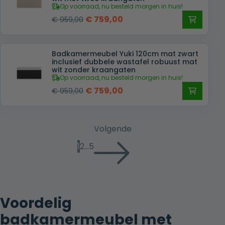
Op voorraad, nu besteld morgen in huis!
Oorspronkelijke
Huidige
€
759,00
€
959,00
prijs
prijs
was:
is:
Badkamermeubel Yuki 120cm mat zwart
€ 959,00.
€ 759,00.
inclusief dubbele wastafel robuust mat
wit zonder kraangaten
Op voorraad, nu besteld morgen in huis!
Oorspronkelijke
Huidige
€
759,00
€
959,00
prijs
prijs
was:
is:
€ 959,00.
€ 759,00.
Volgende
1
2
…
5
Voordelig
badkamermeubel met