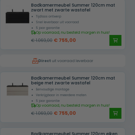
Badkamermeubel Summer 120cm mat
€ 979,00.
€ 655,00.
zwart met zwarte wastafel
Tijdloos ontwerp
Snel leverbaar uit voorraad
5 jaar garantie
Op voorraad, nu besteld morgen in huis!
Oorspronkelijke
Huidige
€
755,00
€
1.069,00
prijs
prijs
was:
is:
Direct
uit voorraad leverbaar
€ 1.069,00.
€ 755,00.
Badkamermeubel Summer 120cm mat
beige met zwarte wastafel
Eenvoudige montage
Verkrijgbaar in meerdere maten
5 jaar garantie
Op voorraad, nu besteld morgen in huis!
Oorspronkelijke
Huidige
€
755,00
€
1.069,00
prijs
prijs
was:
is:
Badkamermeubel Summer 120cm eiken