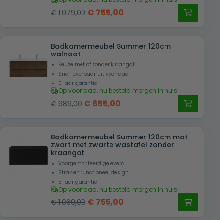
Oorspronkelijke
Huidige
€
755,00
€
1.079,00
prijs
prijs
was:
is:
Badkamermeubel Summer 120cm
€ 1.079,00.
€ 755,00.
walnoot
Keuze met of zonder kraangat
Snel leverbaar uit voorraad
5 jaar garantie
Op voorraad, nu besteld morgen in huis!
Oorspronkelijke
Huidige
€
655,00
€
989,00
prijs
prijs
was:
is:
Badkamermeubel Summer 120cm mat
€ 989,00.
€ 655,00.
zwart met zwarte wastafel zonder
kraangat
Voorgemonteerd geleverd
Strak en functioneel design
5 jaar garantie
Op voorraad, nu besteld morgen in huis!
Oorspronkelijke
Huidige
€
755,00
€
1.069,00
prijs
prijs