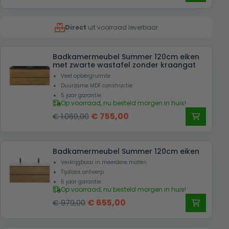
prijs
prijs
was:
is:
Direct
uit voorraad leverbaar
€ 979,00.
€ 655,00.
Badkamermeubel Summer 120cm eiken
met zwarte wastafel zonder kraangat
Veel opbergruimte
Duurzame MDF constructie
5 jaar garantie
Op voorraad, nu besteld morgen in huis!
Oorspronkelijke
Huidige
€
755,00
€
1.069,00
prijs
prijs
was:
is:
Badkamermeubel Summer 120cm eiken
€ 1.069,00.
€ 755,00.
Verkrijgbaar in meerdere maten
Tijdloos ontwerp
5 jaar garantie
Op voorraad, nu besteld morgen in huis!
Oorspronkelijke
Huidige
€
655,00
€
979,00
prijs
prijs
was:
is: