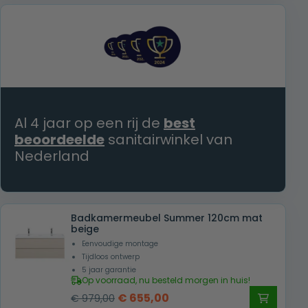
was:
is:
€ 1.069,00.
€ 755,00.
Al 4 jaar op een rij de
best
beoordeelde
sanitairwinkel van
Nederland
Badkamermeubel Summer 120cm mat
beige
Eenvoudige montage
Tijdloos ontwerp
5 jaar garantie
Op voorraad, nu besteld morgen in huis!
Oorspronkelijke
Huidige
€
655,00
€
979,00