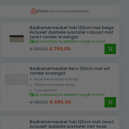
was:
is:
Direct
uit voorraad leverbaar
€ 1.079,00.
€ 755,00.
Badkamermeubel Yuki 120cm mat beige
inclusief dubbele wastafel robuust mat
zwart zonder kraangat
Op voorraad, nu besteld morgen in huis!
Oorspronkelijke
Huidige
€
759,00
€
959,00
prijs
prijs
was:
is:
Badkamermeubel Nero 120cm mat wit
€ 959,00.
€ 759,00.
zonder kraangat
Keuze met of zonder kraangat
Strak en functioneel design
5 jaar garantie
Op voorraad, nu besteld morgen in huis!
Oorspronkelijke
Huidige
€
685,00
€
989,00
prijs
prijs
was:
is:
Badkamermeubel Yuki 120cm mat zwart
€ 989,00.
€ 685,00.
inclusief dubbele wastafel met twee