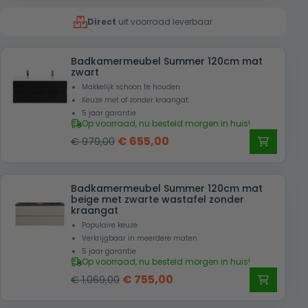
was:
is:
Direct
uit voorraad leverbaar
€ 1.069,00.
€ 755,00.
Badkamermeubel Summer 120cm mat
zwart
Makkelijk schoon te houden
Keuze met of zonder kraangat
5 jaar garantie
Op voorraad, nu besteld morgen in huis!
Oorspronkelijke
Huidige
€
655,00
€
979,00
prijs
prijs
was:
is:
Badkamermeubel Summer 120cm mat
€ 979,00.
€ 655,00.
beige met zwarte wastafel zonder
kraangat
Populaire keuze
Verkrijgbaar in meerdere maten
5 jaar garantie
Op voorraad, nu besteld morgen in huis!
Oorspronkelijke
Huidige
€
755,00
€
1.069,00
prijs
prijs