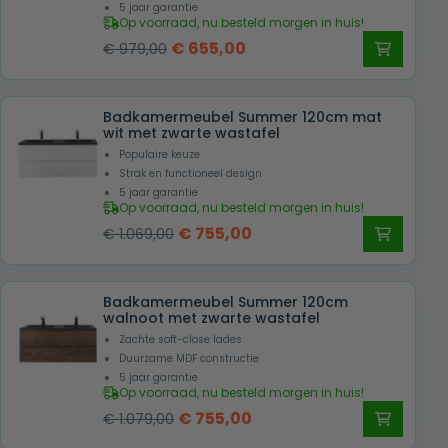
5 jaar garantie
Op voorraad, nu besteld morgen in huis!
Oorspronkelijke
Huidige
€
655,00
€
979,00
prijs
prijs
was:
is:
Badkamermeubel Summer 120cm mat
€ 979,00.
€ 655,00.
wit met zwarte wastafel
Populaire keuze
Strak en functioneel design
5 jaar garantie
Op voorraad, nu besteld morgen in huis!
Oorspronkelijke
Huidige
€
755,00
€
1.069,00
prijs
prijs
was:
is:
Badkamermeubel Summer 120cm
€ 1.069,00.
€ 755,00.
walnoot met zwarte wastafel
Zachte soft-close lades
Duurzame MDF constructie
5 jaar garantie
Op voorraad, nu besteld morgen in huis!
Oorspronkelijke
Huidige
€
755,00
€
1.079,00
prijs
prijs