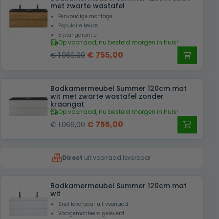
€ 1.069,00.
€ 755,00.
met zwarte wastafel
Eenvoudige montage
Populaire keuze
5 jaar garantie
Op voorraad, nu besteld morgen in huis!
Oorspronkelijke
Huidige
€
755,00
€
1.069,00
prijs
prijs
was:
is:
Badkamermeubel Summer 120cm mat
€ 1.069,00.
€ 755,00.
wit met zwarte wastafel zonder
kraangat
Op voorraad, nu besteld morgen in huis!
Oorspronkelijke
Huidige
€
755,00
€
1.069,00
prijs
prijs
was:
is:
Direct
uit voorraad leverbaar
€ 1.069,00.
€ 755,00.
Badkamermeubel Summer 120cm mat
wit
Snel leverbaar uit voorraad
Voorgemonteerd geleverd