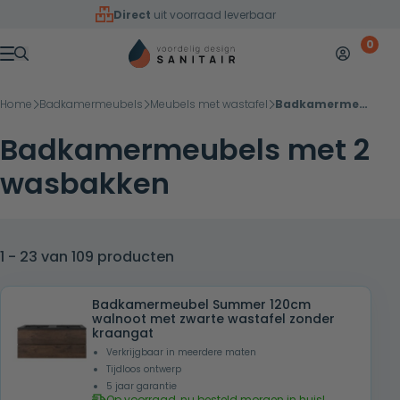
Overslaan naar inhoud
Direct
uit voorraad leverbaar
0
Mijn accoun
Winkelw
Menu
Home
Badkamermeubels
Meubels met wastafel
Badkamermeubels met 2 wasbakken
Badkamermeubels met 2
wasbakken
1 - 23 van 109 producten
Badkamermeubel Summer 120cm
walnoot met zwarte wastafel zonder
kraangat
Verkrijgbaar in meerdere maten
Tijdloos ontwerp
5 jaar garantie
Op voorraad, nu besteld morgen in huis!