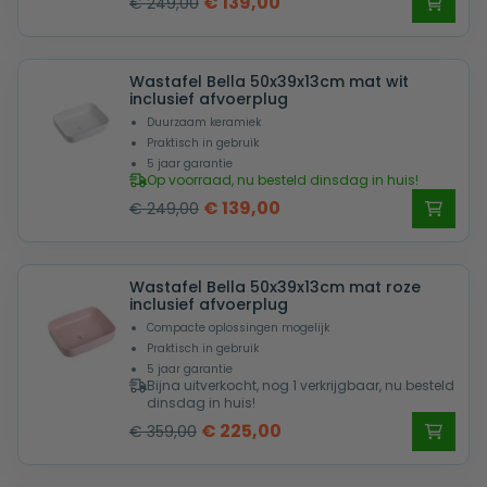
Oorspronkelijke
Huidige
€
139,00
€
249,00
prijs
prijs
was:
is:
Wastafel Bella 50x39x13cm mat wit
€ 249,00.
€ 139,00.
inclusief afvoerplug
Duurzaam keramiek
Praktisch in gebruik
5 jaar garantie
Op voorraad, nu besteld dinsdag in huis!
Oorspronkelijke
Huidige
€
139,00
€
249,00
prijs
prijs
was:
is:
Wastafel Bella 50x39x13cm mat roze
€ 249,00.
€ 139,00.
inclusief afvoerplug
Compacte oplossingen mogelijk
Praktisch in gebruik
5 jaar garantie
Bijna uitverkocht, nog 1 verkrijgbaar, nu besteld
dinsdag in huis!
Oorspronkelijke
Huidige
€
225,00
€
359,00
prijs
prijs
was:
is: