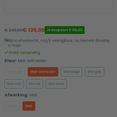
€
139,00
€
249,00
Je bespaart
€
110,00
Oorspronkelijke
Huidige
prijs
prijs
Bijna uitverkocht, nog 5 verkrijgbaar, nu besteld dinsdag
in huis!
was:
is:
€ 249,00.
€ 139,00.
Gratis verzending
Kleur
:
Mat antraciet
Glans wit
Mat antraciet
Mat beige
Mat grijs
Mat roze
Mat wit
Mat zwart
Afwerking
:
Mat
Glans
Mat