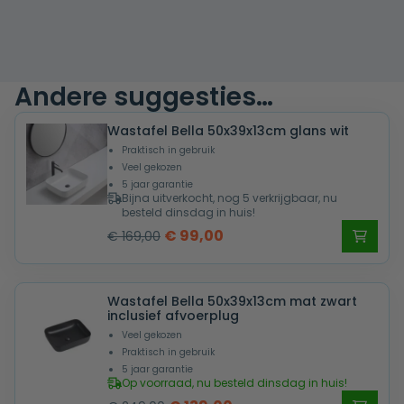
Andere suggesties…
Wastafel Bella 50x39x13cm glans wit
Praktisch in gebruik
Veel gekozen
5 jaar garantie
Bijna uitverkocht, nog 5 verkrijgbaar, nu
besteld dinsdag in huis!
Oorspronkelijke
Huidige
€
99,00
€
169,00
prijs
prijs
was:
is:
Wastafel Bella 50x39x13cm mat zwart
€ 169,00.
€ 99,00.
inclusief afvoerplug
Veel gekozen
Praktisch in gebruik
5 jaar garantie
Op voorraad, nu besteld dinsdag in huis!