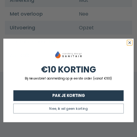
Afwerking
Mat
Met overloop
Nee
Uitvoering
Opzet
Aantal kraangaten
0
Antikalk
Ja
€10 KORTING
Bij nieuwsbrief aanmelding op je eerste order (vanaf €100)
PAK JE KORTING
Nee, ik wil geen korting