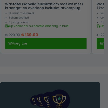
Wastafel Isabella 40x40x15cm mat wit met 1
Wasta
kraangat en overloop inclusief afvoerplug
1 kraa
Duurzaam keramiek
Verkr
Scherp geprijsd
Combi
5 jaar garantie
5 jaa
Op voorraad, nu besteld dinsdag in huis!
Op v
Oorspronkelijke
Huidige
€
139,00
€
229,00
€
229,
prijs
prijs
Voeg toe
Vo
was:
is:
€ 229,00.
€ 139,00.