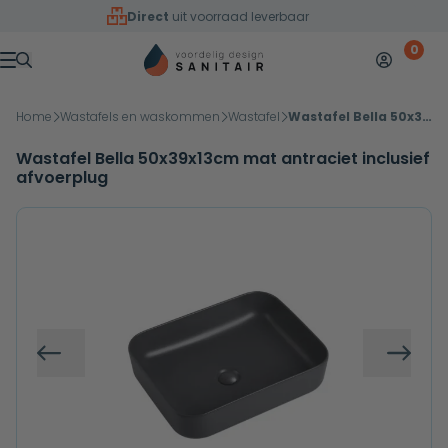
Overslaan naar inhoud
Direct
uit voorraad leverbaar
0
Mijn accoun
Winkelw
Menu
Home
Wastafels en waskommen
Wastafel
Wastafel Bella 50x39x13cm mat antraciet inclusief afvoerplug
Wastafel Bella 50x39x13cm mat antraciet inclusief
afvoerplug
Vorige
Volg