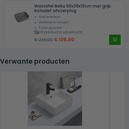
Wastafel Bella 50x39x13cm mat grijs
€ 359,00.
€ 225,00.
inclusief afvoerplug
Snel leverbaar
Makkelijk te reinigen
5 jaar garantie
Dit product is uitverkocht
Oorspronkelijke
Huidige
€
139,00
€
249,00
prijs
prijs
was:
is:
Verwante producten
€ 249,00.
€ 139,00.