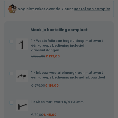
Nog niet zeker over de kleur?
Bestel een sample!
Maak je bestelling compleet
1
×
Wastafelkraan hoge uitloop mat zwart
Wastafelkraan
één-greeps bediening inclusief
hoge
aansluitslangen
uitloop
€
309,00
€
139,00
mat
zwart
1
×
Inbouw wastafelmengkraan mat zwart
Inbouw
één-
één-greeps bediening inclusief inbouwdeel
wastafelmengkraan
greeps
€
279,00
€
119,00
mat
bediening
zwart
inclusief
één-
aansluitslangen
1
×
Sifon mat zwart 5/4 x 32mm
Sifon
greeps
mat
bediening
€
79,00
€
45,00
zwart