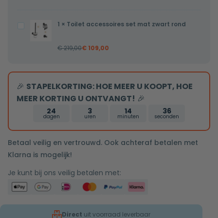
inclusief
5/4
inbouwdeel
x
1
×
Toilet accessoires set mat zwart rond
Toilet
32mm
accessoires
€
219,00
€
109,00
set
mat
zwart
🎉
STAPELKORTING: HOE MEER U KOOPT, HOE
rond
MEER KORTING U ONTVANGT!
🎉
24
3
14
36
dagen
uren
minuten
seconden
Betaal veilig en vertrouwd. Ook achteraf betalen met
Klarna is mogelijk!
Je kunt bij ons veilig betalen met:
Direct
uit voorraad leverbaar