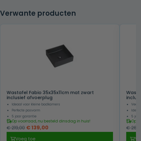
Verwante producten
Wastafel Fabio 35x35x11cm mat zwart
Wasta
inclusief afvoerplug
inclus
Ideaal voor kleine badkamers
Veel 
Perfecte pasvorm
Ideaa
5 jaar garantie
5 jaa
Op voorraad, nu besteld dinsdag in huis!
Op v
Oorspronkelijke
Huidige
€
139,00
€
219,00
€
265,
prijs
prijs
Voeg toe
Vo