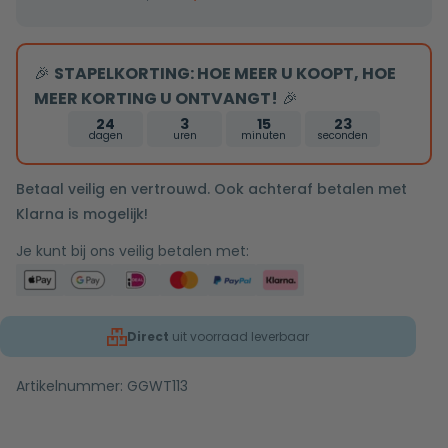
zwart
5/4
🎉
STAPELKORTING: HOE MEER U KOOPT, HOE
zonder
MEER KORTING U ONTVANGT!
🎉
overloop
24
3
15
23
dagen
uren
minuten
seconden
Betaal veilig en vertrouwd. Ook achteraf betalen met
Klarna is mogelijk!
Je kunt bij ons veilig betalen met:
Direct
uit voorraad leverbaar
Artikelnummer:
GGWT113