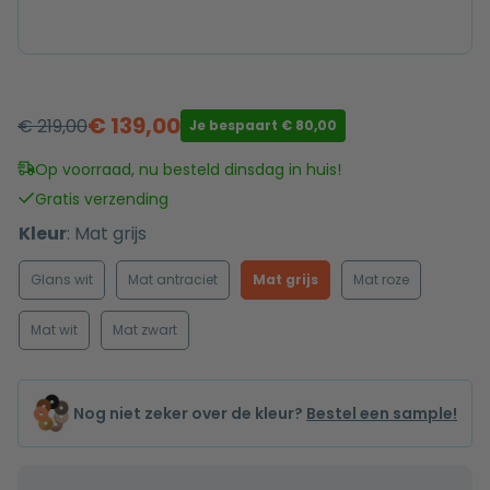
€
139,00
€
219,00
Je bespaart
€
80,00
Oorspronkelijke
Huidige
prijs
prijs
Op voorraad, nu besteld dinsdag in huis!
was:
is:
Gratis verzending
€ 219,00.
€ 139,00.
Kleur
:
Mat grijs
Glans wit
Mat antraciet
Mat grijs
Mat roze
Mat wit
Mat zwart
Nog niet zeker over de kleur?
Bestel een sample!