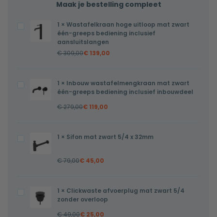
Maak je bestelling compleet
1
×
Wastafelkraan hoge uitloop mat zwart
Wastafelkraan
één-greeps bediening inclusief
hoge
aansluitslangen
uitloop
€
309,00
€
139,00
mat
zwart
1
×
Inbouw wastafelmengkraan mat zwart
Inbouw
één-
één-greeps bediening inclusief inbouwdeel
wastafelmengkraan
greeps
€
279,00
€
119,00
mat
bediening
zwart
inclusief
één-
aansluitslangen
1
×
Sifon mat zwart 5/4 x 32mm
Sifon
greeps
mat
bediening
€
79,00
€
45,00
zwart
inclusief
5/4
inbouwdeel
x
1
×
Clickwaste afvoerplug mat zwart 5/4
Clickwaste
32mm
zonder overloop
afvoerplug
€
49,00
€
25,00
mat