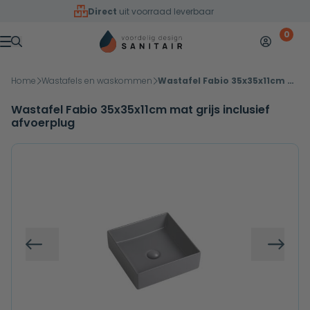
Overslaan naar inhoud
Direct
uit voorraad leverbaar
0
Mijn accoun
Winkelw
Menu
Home
Wastafels en waskommen
Wastafel Fabio 35x35x11cm mat grijs inclusief afvoerplug
Wastafel Fabio 35x35x11cm mat grijs inclusief
afvoerplug
Vorige
Volg