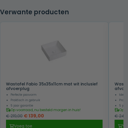
Verwante producten
Wastafel Fabio 35x35x11cm mat wit inclusief
Wastaf
afvoerplug
afvoe
Perfecte pasvorm
Ideaa
Praktisch in gebruik
Prakti
5 jaar garantie
5 jaa
Op voorraad, nu besteld morgen in huis!
Op v
Oorspronkelijke
Huidige
€
139,00
€
219,00
€
249,
prijs
prijs
Voeg toe
Vo