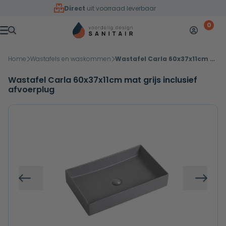
Overslaan naar inhoud
Direct
uit voorraad leverbaar
0
Mijn accoun
Winkelw
Menu
Home
Wastafels en waskommen
Wastafel Carla 60x37x11cm mat grijs inclusief afvoerplug
Wastafel Carla 60x37x11cm mat grijs inclusief
afvoerplug
Vorige
Volg