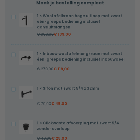
Maak je bestelling compleet
1
×
Wastafelkraan hoge uitloop mat zwart
Wastafelkraan
één-greeps bediening inclusief
hoge
aansluitslangen
uitloop
€
309,00
€
139,00
mat
zwart
1
×
Inbouw wastafelmengkraan mat zwart
Inbouw
één-
één-greeps bediening inclusief inbouwdeel
wastafelmengkraan
greeps
€
279,00
€
119,00
mat
bediening
zwart
inclusief
één-
aansluitslangen
1
×
Sifon mat zwart 5/4 x 32mm
Sifon
greeps
mat
bediening
€
79,00
€
45,00
zwart
inclusief
5/4
inbouwdeel
x
1
×
Clickwaste afvoerplug mat zwart 5/4
Clickwaste
32mm
zonder overloop
afvoerplug
€
49,00
€
25,00
mat