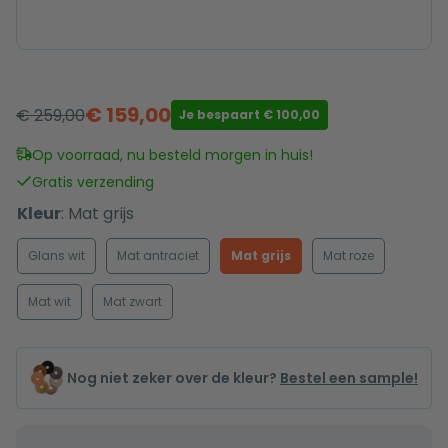
€
159,00
€
259,00
Je bespaart
€
100,00
Oorspronkelijke
Huidige
prijs
prijs
Op voorraad, nu besteld morgen in huis!
was:
is:
Gratis verzending
€ 259,00.
€ 159,00.
Kleur
:
Mat grijs
Glans wit
Mat antraciet
Mat grijs
Mat roze
Mat wit
Mat zwart
Nog niet zeker over de kleur?
Bestel een sample!