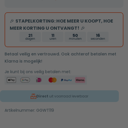
zwart
5/4
🎉
STAPELKORTING: HOE MEER U KOOPT, HOE
zonder
MEER KORTING U ONTVANGT!
🎉
overloop
21
11
50
16
dagen
uren
minuten
seconden
Betaal veilig en vertrouwd. Ook achteraf betalen met
Klarna is mogelijk!
Je kunt bij ons veilig betalen met:
Direct
uit voorraad leverbaar
Artikelnummer:
GGWT119