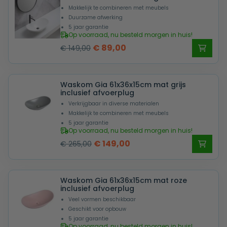
Makkelijk te combineren met meubels
Duurzame afwerking
5 jaar garantie
Op voorraad, nu besteld morgen in huis!
Oorspronkelijke
Huidige
€
89,00
€
149,00
prijs
prijs
was:
is:
Waskom Gia 61x36x15cm mat grijs
€ 149,00.
€ 89,00.
inclusief afvoerplug
Verkrijgbaar in diverse materialen
Makkelijk te combineren met meubels
5 jaar garantie
Op voorraad, nu besteld morgen in huis!
Oorspronkelijke
Huidige
€
149,00
€
265,00
prijs
prijs
was:
is:
Waskom Gia 61x36x15cm mat roze
€ 265,00.
€ 149,00.
inclusief afvoerplug
Veel vormen beschikbaar
Geschikt voor opbouw
5 jaar garantie
Op voorraad, nu besteld morgen in huis!