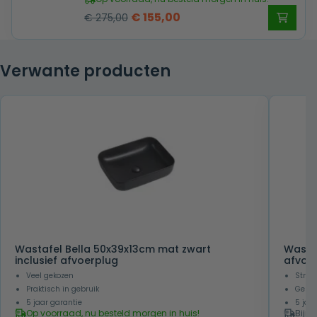
Oorspronkelijke
Huidige
€
155,00
€
275,00
prijs
prijs
was:
is:
Verwante producten
€ 275,00.
€ 155,00.
Wastafel Bella 50x39x13cm mat zwart
Waskom
inclusief afvoerplug
afvoe
Veel gekozen
Strakk
Praktisch in gebruik
Gesch
5 jaar garantie
5 jaa
Op voorraad, nu besteld morgen in huis!
Bijna