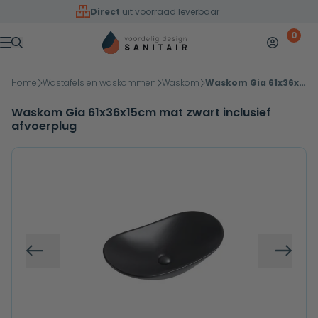
Overslaan naar inhoud
Direct
uit voorraad leverbaar
0
Mijn accoun
Winkelw
Menu
Home
Wastafels en waskommen
Waskom
Waskom Gia 61x36x15cm mat zwart inclusief afvoerplug
Waskom Gia 61x36x15cm mat zwart inclusief
afvoerplug
Vorige
Volg