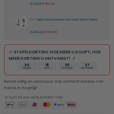
bediening
€
79,00
€
45,00
zwart
inclusief
5/4
inbouwdeel
x
1
×
Toilet accessoires set mat zwart rond
Toilet
32mm
accessoires
€
219,00
€
109,00
set
mat
zwart
🎉
STAPELKORTING: HOE MEER U KOOPT, HOE
rond
MEER KORTING U ONTVANGT!
🎉
24
18
26
26
dagen
uren
minuten
seconden
Betaal veilig en vertrouwd. Ook achteraf betalen met
Klarna is mogelijk!
Je kunt bij ons veilig betalen met: