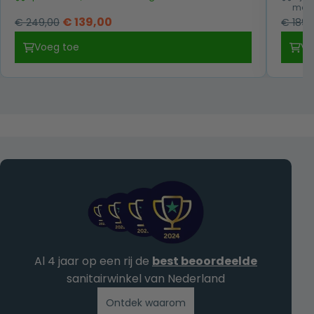
morg
Oorspronkelijke
Huidige
€
139,00
€
249,00
€
189,
prijs
prijs
Voeg toe
Vo
was:
is:
€ 249,00.
€ 139,00.
Al 4 jaar op een rij de
best beoordeelde
sanitairwinkel van Nederland
Ontdek waarom