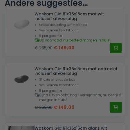
Andere suggesties…
Waskom Gia 61x36x15cm mat wit
inclusief afvoerplug
Unieke uitstraling per materiaal
Veel vormen beschikbaar
5 jaar garantie
Op voorraad, nu besteld morgen in huis!
Oorspronkelijke
Huidige
€
149,00
€
265,00
prijs
prijs
was:
is:
Waskom Gia 61x36x15cm mat antraciet
€ 265,00.
€ 149,00.
inclusief afvoerplug
Strakke of robuuste look
Veel vormen beschikbaar
5 jaar garantie
Bijna uitverkocht, nog 1 verkrijgbaar, nu besteld
morgen in huis!
Oorspronkelijke
Huidige
€
149,00
€
265,00
prijs
prijs
was:
is:
Waskom Gia 61x36x15cm glans wit
€ 265,00.
€ 149,00.