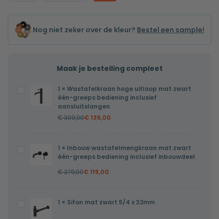
Nog niet zeker over de kleur?
Bestel een sample!
Maak je bestelling compleet
1
×
Wastafelkraan hoge uitloop mat zwart
Wastafelkraan
één-greeps bediening inclusief
hoge
aansluitslangen
uitloop
€
309,00
€
139,00
mat
zwart
1
×
Inbouw wastafelmengkraan mat zwart
Inbouw
één-
één-greeps bediening inclusief inbouwdeel
wastafelmengkraan
greeps
€
279,00
€
119,00
mat
bediening
zwart
inclusief
één-
aansluitslangen
1
×
Sifon mat zwart 5/4 x 32mm
Sifon
greeps
mat