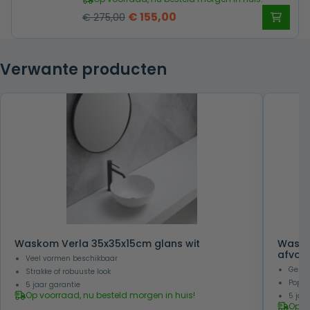
Oorspronkelijke
Huidige
€
155,00
€
275,00
prijs
prijs
was:
is:
Verwante producten
€ 275,00.
€ 155,00.
Waskom Verla 35x35x15cm glans wit
Wasko
afvoe
Veel vormen beschikbaar
Gesch
Strakke of robuuste look
Popul
5 jaar garantie
Op voorraad, nu besteld morgen in huis!
5 jaa
Op v