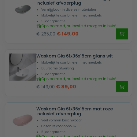
inclusief afvoerplug
Verkrijgbaar in diverse materialen
Makkelijk te combineren met meubels
5 jaar garantie
Op voorraad, nu besteld morgen in huis!
Oorspronkelijke
Huidige
€
149,00
€
265,00
prijs
prijs
was:
is:
Waskom Gia 61x36x15cm glans wit
€ 265,00.
€ 149,00.
Makkelijk te combineren met meubels
Duurzame afwerking
5 jaar garantie
Op voorraad, nu besteld morgen in huis!
Oorspronkelijke
Huidige
€
89,00
€
149,00
prijs
prijs
was:
is:
Waskom Gia 61x36x15cm mat roze
€ 149,00.
€ 89,00.
inclusief afvoerplug
Veel vormen beschikbaar
Geschikt voor opbouw
5 jaar garantie
Op voorraad, nu besteld morgen in huis!