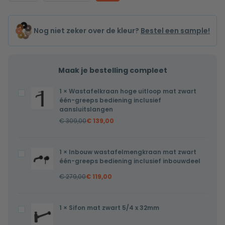
Nog niet zeker over de kleur?
Bestel een sample!
Maak je bestelling compleet
1
×
Wastafelkraan hoge uitloop mat zwart
Wastafelkraan
één-greeps bediening inclusief
hoge
aansluitslangen
uitloop
€
309,00
€
139,00
mat
zwart
1
×
Inbouw wastafelmengkraan mat zwart
Inbouw
één-
één-greeps bediening inclusief inbouwdeel
wastafelmengkraan
greeps
€
279,00
€
119,00
mat
bediening
zwart
inclusief
één-
aansluitslangen
1
×
Sifon mat zwart 5/4 x 32mm
Sifon
greeps
mat