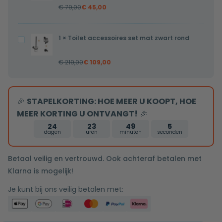
bediening
€
79,00
€
45,00
zwart
inclusief
5/4
inbouwdeel
x
1
×
Toilet accessoires set mat zwart rond
Toilet
32mm
accessoires
€
219,00
€
109,00
set
mat
zwart
🎉
STAPELKORTING: HOE MEER U KOOPT, HOE
rond
MEER KORTING U ONTVANGT!
🎉
24
23
49
5
dagen
uren
minuten
seconden
Betaal veilig en vertrouwd. Ook achteraf betalen met
Klarna is mogelijk!
Je kunt bij ons veilig betalen met: