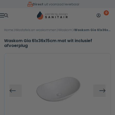
Overslaan naar inhoud
Direct
uit voorraad leverbaar
0
Mijn accoun
Winkelw
Menu
Home
Wastafels en waskommen
Waskom
Waskom Gia 61x36x15cm mat wit inclusief afvoerplug
Waskom Gia 61x36x15cm mat wit inclusief
afvoerplug
Vorige
Volg