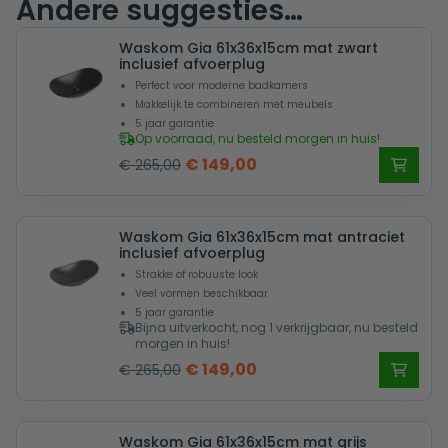
Andere suggesties…
Waskom Gia 61x36x15cm mat zwart
inclusief afvoerplug
Perfect voor moderne badkamers
Makkelijk te combineren met meubels
5 jaar garantie
Op voorraad, nu besteld morgen in huis!
Oorspronkelijke
Huidige
€
149,00
€
265,00
prijs
prijs
was:
is:
Waskom Gia 61x36x15cm mat antraciet
€ 265,00.
€ 149,00.
inclusief afvoerplug
Strakke of robuuste look
Veel vormen beschikbaar
5 jaar garantie
Bijna uitverkocht, nog 1 verkrijgbaar, nu besteld
morgen in huis!
Oorspronkelijke
Huidige
€
149,00
€
265,00
prijs
prijs
was:
is:
Waskom Gia 61x36x15cm mat grijs
€ 265,00.
€ 149,00.