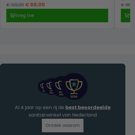
Oorspronkelijke
Huidige
€
69,00
€
129,00
€
189,
prijs
prijs
Voeg toe
Vo
was:
is:
€ 129,00.
€ 69,00.
Al 4 jaar op een rij de
best beoordeelde
sanitairwinkel van Nederland
Ontdek waarom