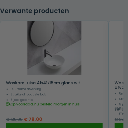
Verwante producten
Waskom Luisa 41x41x15cm glans wit
Waskom
afvoe
Duurzame afwerking
Uniek
Strakke of robuuste look
Strakk
5 jaar garantie
Op voorraad, nu besteld morgen in huis!
5 jaa
Bijna
morg
Oorspronkelijke
Huidige
€
79,00
€
139,00
€
285,
prijs
prijs