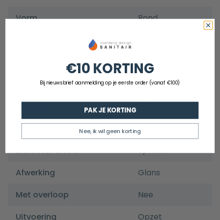
Vorm
Rond
Materiaal
Keramiek
Afmetingen
41x41x14 cm
€10 KORTING
Lengte
41cm
Bij nieuwsbrief aanmelding op je eerste order (vanaf €100)
Breedte
41 cm
PAK JE KORTING
Hoogte
14 cm
Nee, ik wil geen korting
Diameter afvoer
5/4 inch
Afwerking
Glans
Met overloop
Nee
Uitvoering
Opzet