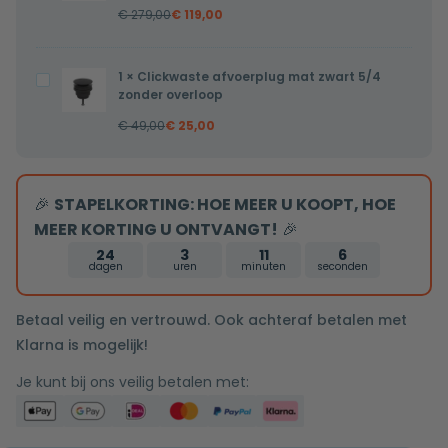
€
279,00
€
119,00
mat
zwart
één-
1
×
Clickwaste afvoerplug mat zwart 5/4
Clickwaste
greeps
zonder overloop
afvoerplug
bediening
€
49,00
€
25,00
mat
inclusief
zwart
inbouwdeel
5/4
🎉
STAPELKORTING: HOE MEER U KOOPT, HOE
zonder
MEER KORTING U ONTVANGT!
🎉
overloop
24
3
11
5
dagen
uren
minuten
seconden
Betaal veilig en vertrouwd. Ook achteraf betalen met
Klarna is mogelijk!
Je kunt bij ons veilig betalen met: