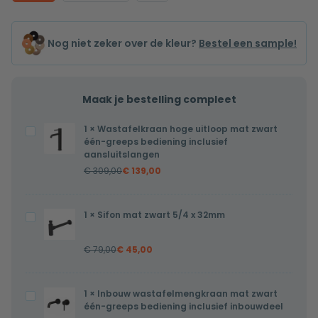
Nog niet zeker over de kleur?
Bestel een sample!
Maak je bestelling compleet
1
×
Wastafelkraan hoge uitloop mat zwart
Wastafelkraan
één-greeps bediening inclusief
hoge
aansluitslangen
uitloop
€
309,00
€
139,00
mat
zwart
1
×
Sifon mat zwart 5/4 x 32mm
Sifon
één-
mat
greeps
€
79,00
€
45,00
zwart
bediening
5/4
inclusief
x
aansluitslangen
1
×
Inbouw wastafelmengkraan mat zwart
Inbouw
32mm
één-greeps bediening inclusief inbouwdeel
wastafelmengkraan