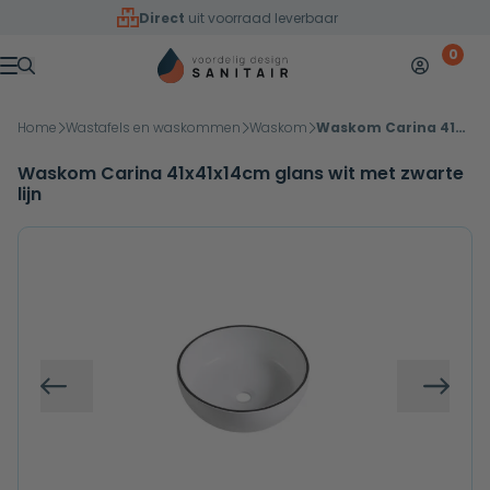
Overslaan naar inhoud
Direct
uit voorraad leverbaar
0
Mijn accoun
Winkelw
Menu
Home
Wastafels en waskommen
Waskom
Waskom Carina 41x41x14cm glans wit met zwarte lijn
Waskom Carina 41x41x14cm glans wit met zwarte
lijn
Vorige
Volg