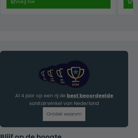
Voeg toe
Vo
was:
is:
€ 139,00.
€ 79,00.
Al 4 jaar op een rij de
best beoordeelde
sanitairwinkel van Nederland
Ontdek waarom
Blijf op de hoogte