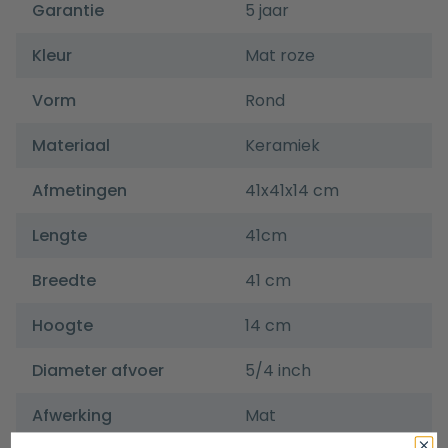
Garantie
5 jaar
Kleur
Mat roze
Vorm
Rond
Materiaal
Keramiek
Afmetingen
41x41x14 cm
Lengte
41cm
Breedte
41 cm
Hoogte
14 cm
Diameter afvoer
5/4 inch
Afwerking
Mat