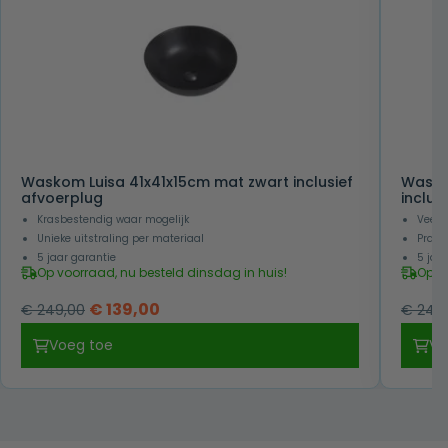
Waskom Luisa 41x41x15cm mat zwart inclusief
Wasta
afvoerplug
inclus
Krasbestendig waar mogelijk
Veel 
Unieke uitstraling per materiaal
Prakti
5 jaar garantie
5 jaa
Op voorraad, nu besteld dinsdag in huis!
Op v
Oorspronkelijke
Huidige
€
139,00
€
249,00
€
249,
prijs
prijs
Voeg toe
Vo
was:
is:
€ 249,00.
€ 139,00.