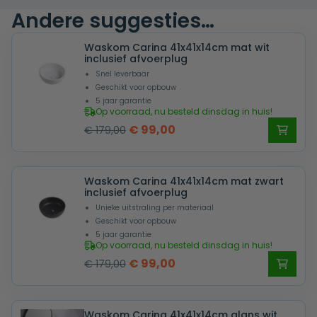
Andere suggesties…
Waskom Carina 41x41x14cm mat wit
inclusief afvoerplug
Snel leverbaar
Geschikt voor opbouw
5 jaar garantie
Op voorraad, nu besteld dinsdag in huis!
Oorspronkelijke
Huidige
€
99,00
€
179,00
prijs
prijs
was:
is:
Waskom Carina 41x41x14cm mat zwart
€ 179,00.
€ 99,00.
inclusief afvoerplug
Unieke uitstraling per materiaal
Geschikt voor opbouw
5 jaar garantie
Op voorraad, nu besteld dinsdag in huis!
Oorspronkelijke
Huidige
€
99,00
€
179,00
prijs
prijs
was:
is:
Waskom Carina 41x41x14cm glans wit
€ 179,00.
€ 99,00.