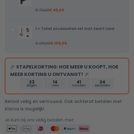
greeps
mat
bediening
€
79,00
€
45,00
zwart
inclusief
5/4
inbouwdeel
x
1
×
Toilet accessoires set mat zwart rond
Toilet
32mm
accessoires
€
219,00
€
109,00
set
mat
zwart
🎉
STAPELKORTING: HOE MEER U KOOPT, HOE
rond
MEER KORTING U ONTVANGT!
🎉
23
14
41
23
dagen
uren
minuten
seconden
Betaal veilig en vertrouwd. Ook achteraf betalen met
Klarna is mogelijk!
Je kunt bij ons veilig betalen met: