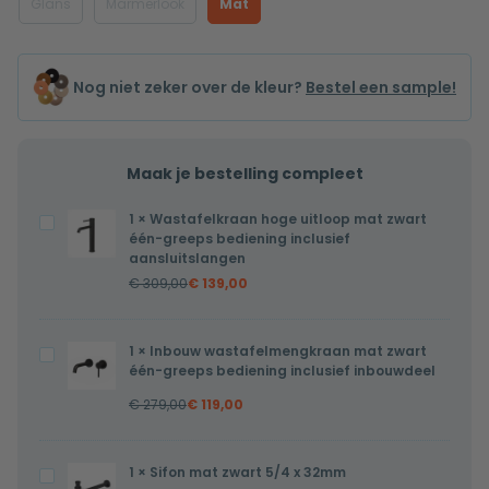
Glans
Marmerlook
Mat
Nog niet zeker over de kleur?
Bestel een sample!
Maak je bestelling compleet
1
×
Wastafelkraan hoge uitloop mat zwart
Wastafelkraan
één-greeps bediening inclusief
hoge
aansluitslangen
uitloop
€
309,00
€
139,00
mat
zwart
1
×
Inbouw wastafelmengkraan mat zwart
Inbouw
één-
één-greeps bediening inclusief inbouwdeel
wastafelmengkraan
greeps
€
279,00
€
119,00
mat
bediening
zwart
inclusief
één-
aansluitslangen
1
×
Sifon mat zwart 5/4 x 32mm
Sifon