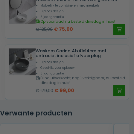
Makkelijk te combineren met meubels
Tijdloos design
5 jaar garantie
Op voorraad, nu besteld dinsdag in huis!
Oorspronkelijke
Huidige
€
75,00
€
125,00
prijs
prijs
was:
is:
Waskom Carina 41x41x14cm mat
€ 125,00.
€ 75,00.
antraciet inclusief afvoerplug
Tijdloos design
Geschikt voor opbouw
5 jaar garantie
Bijna uitverkocht, nog 1 verkrijgbaar, nu besteld
dinsdag in huis!
Oorspronkelijke
Huidige
€
99,00
€
179,00
prijs
prijs
was:
is:
Verwante producten
€ 179,00.
€ 99,00.