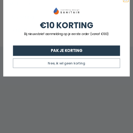
Met overloop
Nee
Uitvoering
Opzet
€10 KORTING
Antikalk
Ja
Bij nieuwsbrief aanmelding op je eerste order (vanaf €100)
PAK JE KORTING
Nee, ik wil geen korting