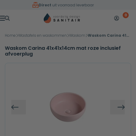
Overslaan naar inhoud
Direct
uit voorraad leverbaar
0
Mijn accoun
Winkelw
Menu
Home
Wastafels en waskommen
Waskom
Waskom Carina 41x41x14cm mat roze inclusief afvoerplug
Waskom Carina 41x41x14cm mat roze inclusief
afvoerplug
Vorige
Volg