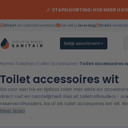
Overslaan naar inhoud
🎉
STAPELKORTING: HOE MEER U K
Direct
uit voorraad leverbaar
Kies zelf je
leverdag
Gratis
verzendi
Bekijk assortiment
Home
Toiletten
Toilet accessoires
Toilet accessoires w
Toilet accessoires wit
Ga voor een fris en tijdloos toilet met witte wc accessoir
direct rust en ruimtelijkheid. Kies uit toiletrolhouders - o
reserverolhouders, los of als toilet accessoires set wit. B
product de actuele levertijd. Bekijk ook het complete
Meer lezen
ove
alle combinaties.