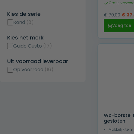
Gratis verzen
Kies de serie
Oorsp
€
37
€
70,00
prijs
Rond
(8)
Voeg toe
was:
€ 70,
Kies het merk
Guido Gusto
(17)
Uit voorraad leverbaar
Op voorraad
(16)
Wc-borstel 
gesloten
Makkelijk te 