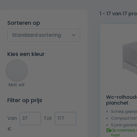
1 - 17 van 17 p
Sorteren op
Sorteren
Standaard sortering
op
Kies een kleur
Mat wit
Wc-rolhoude
Filter op prijs
planchet
Scherp geprij
Van
Tot
Compact for
5 jaar garant
€
Op voorraad, 
huis!