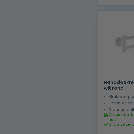
€ 28
Handdoekre
wit rond
Strakke en pr
Geschikt voor
5 jaar garant
Op voorraad, 
huis!
Gratis verzen