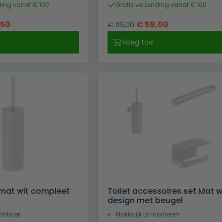
ding vanaf € 100
Gratis verzending vanaf € 100
ronkelijke
Huidige
Oorspronkelijke
Huidige
,50
€
59,00
€
119,00
prijs
prijs
prijs
Voeg toe
is:
was:
is:
00.
€ 37,50.
€ 119,00.
€ 59,00.
mat wit compleet
Toilet accessoires set Mat w
design met beugel
monteren
Makkelijk te monteren