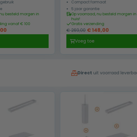
 gebruik
Compact formaat
ie
5 jaar garantie
nu besteld morgen in
Op voorraad, nu besteld morgen in
huis!
ding vanaf € 100
Gratis verzending
ronkelijke
Huidige
Oorspronkelijke
Huidige
,00
€
148,00
€
269,00
prijs
prijs
prijs
Voeg toe
is:
was:
is:
00.
€ 59,00.
€ 269,00.
€ 148,00.
Direct
uit voorraad leverba