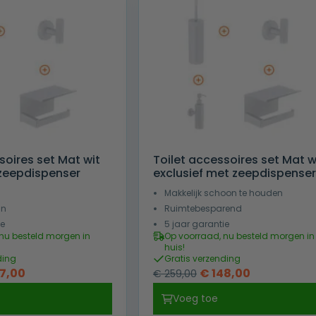
soires set Mat wit
Toilet accessoires set Mat w
zeepdispenser
exclusief met zeepdispenser
Makkelijk schoon te houden
gn
Ruimtebesparend
ie
5 jaar garantie
nu besteld morgen in
Op voorraad, nu besteld morgen in
huis!
ding
Gratis verzending
pronkelijke
Huidige
Oorspronkelijke
Huidige
7,00
€
148,00
€
259,00
prijs
prijs
prijs
Voeg toe
is:
was:
is: