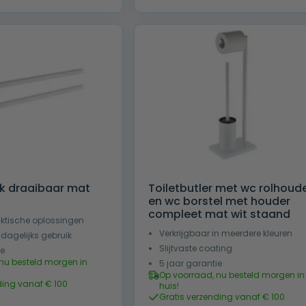
9,00.
€ 177,00.
€ 259,00.
€ 148,00.
k draaibaar mat
Toiletbutler met wc rolhoud
en wc borstel met houder
compleet mat wit staand
aktische oplossingen
Verkrijgbaar in meerdere kleuren
 dagelijks gebruik
Slijtvaste coating
ie
nu besteld morgen in
5 jaar garantie
Op voorraad, nu besteld morgen in
ding vanaf € 100
huis!
Gratis verzending vanaf € 100