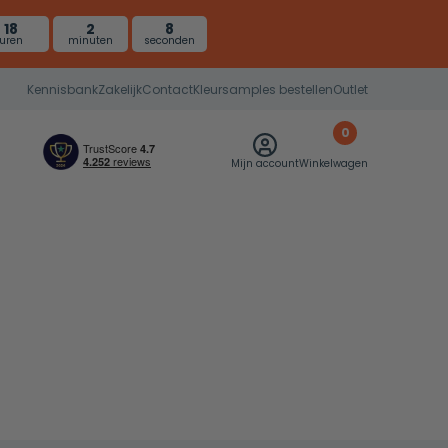
18
2
7
uren
minuten
seconden
Kennisbank
Zakelijk
Contact
Kleursamples bestellen
Outlet
0
Mijn account
Winkelwagen