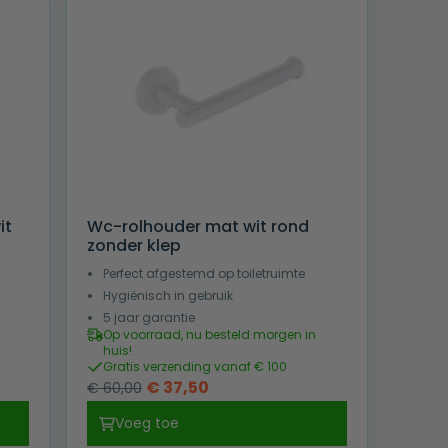
it
Wc-rolhouder mat wit rond
zonder klep
Perfect afgestemd op toiletruimte
Hygiënisch in gebruik
5 jaar garantie
Op voorraad, nu besteld morgen in
huis!
Gratis verzending vanaf € 100
Oorspronkelijke
Huidige
€
37,50
€
60,00
prijs
prijs
Voeg toe
was:
is: