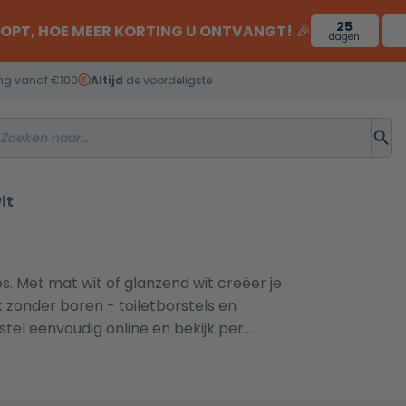
25
OOPT, HOE MEER KORTING U ONTVANGT!
🎉
dagen
ng vanaf €100
Altijd
de voordeligste
it
es. Met mat wit of glanzend wit creëer je
ok zonder boren - toiletborstels en
estel eenvoudig online en bekijk per
rzicht van toilet accessoires sets
voor