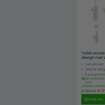
Toilet acces
design met 
Veel gekozen
Tijdloos desi
5 jaar garant
Op voorraad, 
huis!
Gratis verzen
Oors
€
17
€
289,00
prijs
Voeg toe
was: