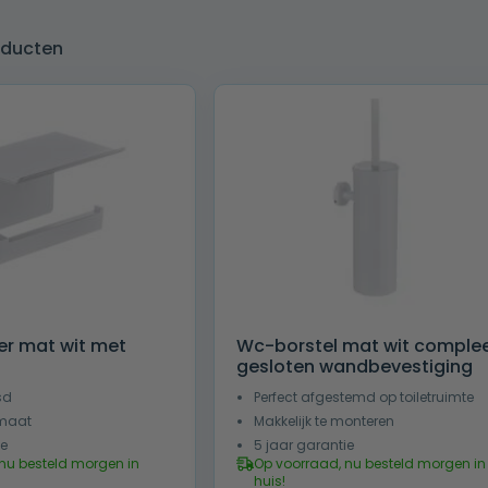
roducten
r mat wit met
Wc-borstel mat wit comple
gesloten wandbevestiging
sd
Perfect afgestemd op toiletruimte
maat
Makkelijk te monteren
ie
5 jaar garantie
nu besteld morgen in
Op voorraad, nu besteld morgen in
huis!