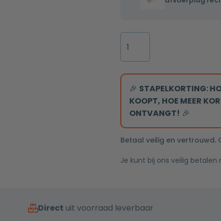
afvoerplug rec
Mia
greeps
40.5x20x10.5cm
bediening
mat
inclusief
Toilet
wit
aansluitslangen
accessoires
inclusief
set
afvoerplug
Mat
rechts
wit
🎉
STAPELKORTING: HO
exclusief
KOOPT, HOE MEER KOR
met
ONTVANGT!
🎉
beugel
en
Betaal veilig en vertrouwd.
zeepdispenser
Je kunt bij ons veilig betalen
aantal
Direct
uit voorraad leverbaar