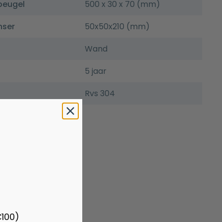
beugel
500 x 30 x 70 (mm)
nser
50x50x210 (mm)
Wand
5 jaar
Rvs 304
€100)