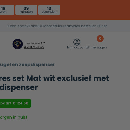
16
39
12
uren
minuten
seconden
Kennisbank
Zakelijk
Contact
Kleursamples bestellen
Outlet
0
Mijn account
Winkelwagen
beugel en zeepdispenser
res set Mat wit exclusief met
dispenser
spaart
€
124,50
rgen in huis!