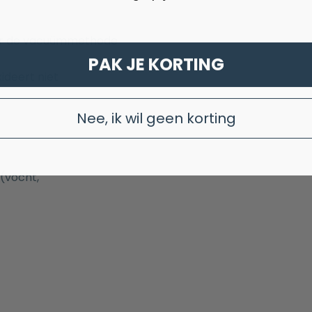
door de vacuümmethode
PAK JE KORTING
deert niet
Nee, ik wil geen korting
(vocht,