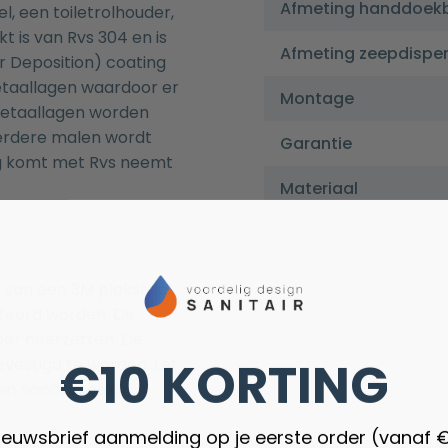
Afmeting handdoek
el
, een
toiletrolhouder
,
t is van Rvs 304 en is
Afmeting zeepdispe
r Deposition) coating
etaallagen waardoor er
Montage
metaallagen worden
rdere malen wordt
Garantie
ng komt met Rvs neemt
Materiaal
 van een 3M plakstrip.
teerd worden. De
loer neerzetten. De
€10 KORTING
vestigd te worden. Let
en noodzakelijk.
nieuwsbrief aanmelding op je eerste order (vanaf 