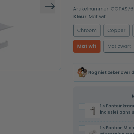
Artikelnummer:
GGTAS76
Volgende
Kleur
:
Mat wit
Chroom
Copper
Mat wit
Mat zwart
Nog niet zeker over 
1
×
Fonteinkraan
Fonteinkraan
inclusief aansl
volledig
Rvs
1
×
Fontein Mia 
Fontein
één-