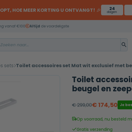
24
OOPT, HOE MEER KORTING U ONTVANGT!
🎉
dagen
ng vanaf €100
Altijd
de voordeligste
es sets
Toilet accessoires set Mat wit exclusief met 
Toilet accessoi
beugel en zeep
€
174,50
€
299,00
Je be
Oorspronkelijke
Huidige
prijs
prijs
Op voorraad, nu besteld mo
was:
is:
Gratis verzending
€ 299,00.
€ 174,50.