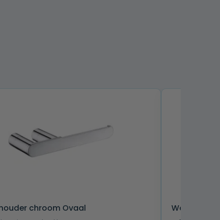
houder chroom Ovaal
Wc-rolhoud