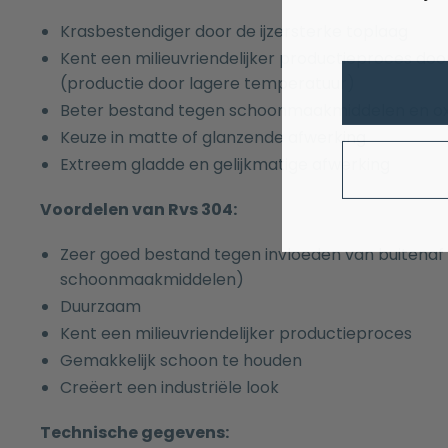
Krasbestendiger door de ijzersterke toplaag
Kent een milieuvriendelijker productieproces 
(productie door lagere temperatuur)
Beter bestand tegen schoonmaakmiddelen en oxi
Keuze in matte of glanzende afwerking
Extreem gladde en gelijkmatige afwerking
Voordelen van Rvs 304:
Zeer goed bestand tegen invloeden van buitenaf 
schoonmaakmiddelen)
Duurzaam
Kent een milieuvriendelijker productieproces
Gemakkelijk schoon te houden
Creëert een industriële look
Technische gegevens: