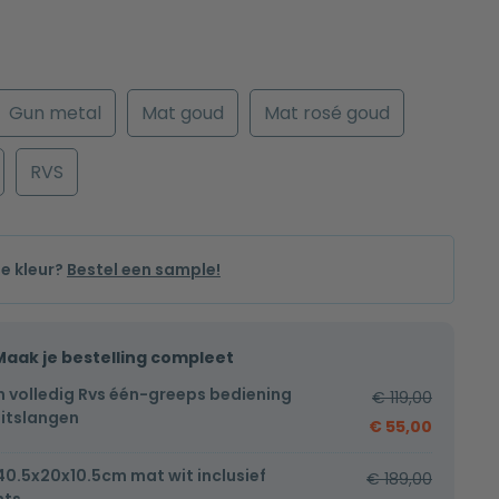
Gun metal
Mat goud
Mat rosé goud
RVS
de kleur?
Bestel een sample!
Maak je bestelling compleet
 volledig Rvs één-greeps bediening
€
119,00
uitslangen
€
55,00
40.5x20x10.5cm mat wit inclusief
€
189,00