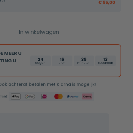
hts
€
95,00
In winkelwagen
E MEER U
24
16
39
12
TING U
dagen
uren
minuten
seconden
 Ook achteraf betalen met Klarna is mogelijk!
 met: