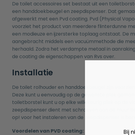
De toilet accessoires set bestaat uit een
toiletborst
een
handdoekbeugel
en
zeepdispenser
. Dat gemaak
afgewerkt met een Pvd coating. Pvd (Physical Vapo
voorziet het product van meerdere flinterdunne m
een modieuze en ijzersterke toplaag ontstaat. De 
aangebracht middels een vacuümmethode die mee
herhaald. Zodra het verdampte metaal in aanraki
de coating de eigenschappen van Rvs over.
Installatie
De toilet rolhouder en handdoekbeugel zijn voorzien
Deze kunt u eenvoudig op de gewenste plek gemon
toiletborstel kunt u op elke willekeurig plek op de v
zeepdispenser dient met schroeven aan de muur be
op! voor het instaleren van de zeepdispenser is bor
Voordelen van PVD coating:
Bij 