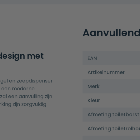
Aanvullend
 design met
EAN
Artikelnummer
ugel en zeepdispenser
Merk
or een moderne
al een aanvulling zijn
Kleur
ing zijn zorgvuldig
Afmeting toiletborst
Afmeting toiletrolho