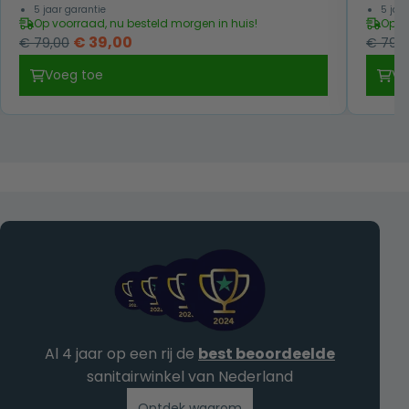
5 jaar garantie
5 jaa
Op voorraad, nu besteld morgen in huis!
Op v
Oorspronkelijke
Huidige
€
39,00
€
79,00
€
79,0
prijs
prijs
Voeg toe
Vo
was:
is:
€ 79,00.
€ 39,00.
Al 4 jaar op een rij de
best beoordeelde
sanitairwinkel van Nederland
Ontdek waarom