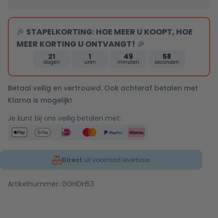
wit
rond
🎉
STAPELKORTING: HOE MEER U KOOPT, HOE
zonder
MEER KORTING U ONTVANGT!
🎉
klep
21
1
49
57
dagen
uren
minuten
seconden
Betaal veilig en vertrouwd. Ook achteraf betalen met
Klarna is mogelijk!
Je kunt bij ons veilig betalen met:
Direct
uit voorraad leverbaar
Artikelnummer:
GGHDH53