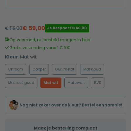
€
59,00
€
119,00
Je bespaart
€
60,00
Oorspronkelijke
Huidige
prijs
prijs
Op voorraad, nu besteld morgen in huis!
was:
is:
Gratis verzending vanaf € 100
€ 119,00.
€ 59,00.
Kleur
:
Mat wit
Chroom
Copper
Gun metal
Mat goud
Mat rosé goud
Mat wit
Mat zwart
RVS
Nog niet zeker over de kleur?
Bestel een sample!
Maak je bestelling compleet