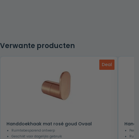
Verwante producten
Deal
Handdoekhaak mat rosé goud Ovaal
Handd
Ruimtebesparend ontwerp
Perfe
Geschikt voor dagelijks gebruik
Ruimt