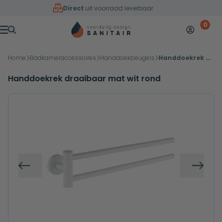
Overslaan naar inhoud
Direct
uit voorraad leverbaar
0
Mijn accoun
Winkelw
Menu
Home
Badkameraccessoires
Handdoekbeugels
Handdoekrek draaibaar mat wit rond
Handdoekrek draaibaar mat wit rond
Vorige
Volg