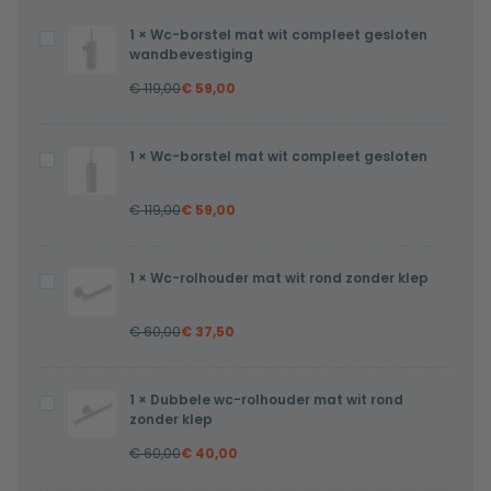
1
×
Wc-borstel mat wit compleet gesloten
Wc-
wandbevestiging
borstel
€
119,00
€
59,00
mat
wit
compleet
1
×
Wc-borstel mat wit compleet gesloten
Wc-
gesloten
borstel
wandbevestiging
€
119,00
€
59,00
mat
wit
compleet
1
×
Wc-rolhouder mat wit rond zonder klep
Wc-
gesloten
rolhouder
€
60,00
€
37,50
mat
wit
rond
1
×
Dubbele wc-rolhouder mat wit rond
Dubbele
zonder
zonder klep
wc-
klep
€
60,00
€
40,00
rolhouder
mat