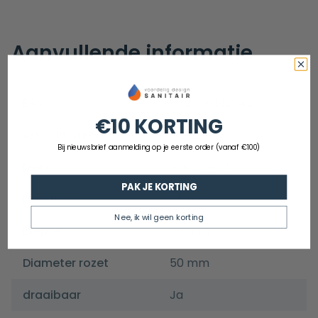
Aanvullende informatie
EAN
8721098512542
€10 KORTING
Artikelnummer
GGHDH53
Bij nieuwsbrief aanmelding op je eerste order (vanaf €100)
Merk
Guido Gusto
PAK JE KORTING
Hoogte
85 mm
Nee, ik wil geen korting
Diepte
60 mm
Diameter rozet
50 mm
draaibaar
Ja