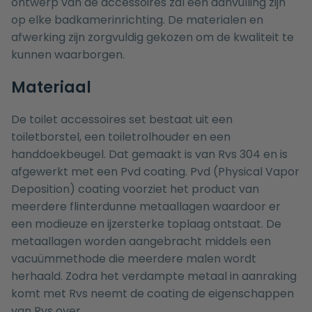
ontwerp van de accessoires zal een aanvulling zijn
op elke badkamerinrichting. De materialen en
afwerking zijn zorgvuldig gekozen om de kwaliteit te
kunnen waarborgen.
Materiaal
De toilet accessoires set bestaat uit een
toiletborstel
, een
toiletrolhouder
en een
handdoekbeugel
. Dat gemaakt is van Rvs 304 en is
afgewerkt met een Pvd coating. Pvd (Physical Vapor
Deposition) coating voorziet het product van
meerdere flinterdunne metaallagen waardoor er
een modieuze en ijzersterke toplaag ontstaat. De
metaallagen worden aangebracht middels een
vacuümmethode die meerdere malen wordt
herhaald. Zodra het verdampte metaal in aanraking
komt met Rvs neemt de coating de eigenschappen
van Rvs over.