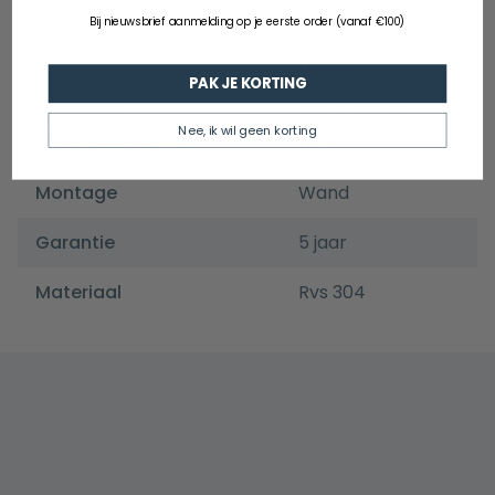
Bij nieuwsbrief aanmelding op je eerste order (vanaf €100)
140 x 104 x 90
Afmeting toiletrolhouder
(mm)
PAK JE KORTING
Afmeting
500 x 30 x 70
Nee, ik wil geen korting
handdoekbeugel
(mm)
Montage
Wand
Garantie
5 jaar
Materiaal
Rvs 304