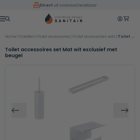
Overslaan naar inhoud
Direct
uit voorraad leverbaar
Mijn accoun
Winkelw
Menu
Home
Toiletten
Toilet accessoires
Toilet accessoires sets
Toilet accessoires set Mat wit exclusief met beugel
Toilet accessoires set Mat wit exclusief met
beugel
Vorige
Volg