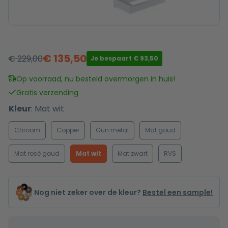
€
135,50
€
229,00
Je bespaart
€
93,50
Oorspronkelijke
Huidige
prijs
prijs
Op voorraad, nu besteld overmorgen in huis!
was:
is:
Gratis verzending
€ 229,00.
€ 135,50.
Kleur
:
Mat wit
Chroom
Copper
Gun metal
Mat goud
Mat rosé goud
Mat wit
Mat zwart
RVS
Nog niet zeker over de kleur?
Bestel een sample!