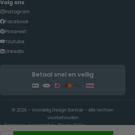
Volg ons
Instagram
Facebook
Pinterest
Youtube
LinkedIn
Betaal snel en veilig
© 2026 - Voordelig Design Sanitair - Alle rechten
voorbehouden
Algemene voorwaarden
Privacy Policy
-
-
Rietwijkeroordweg 22, 1432 JE Aalsmeer KvK-nummer:
-
Hoeveelheid