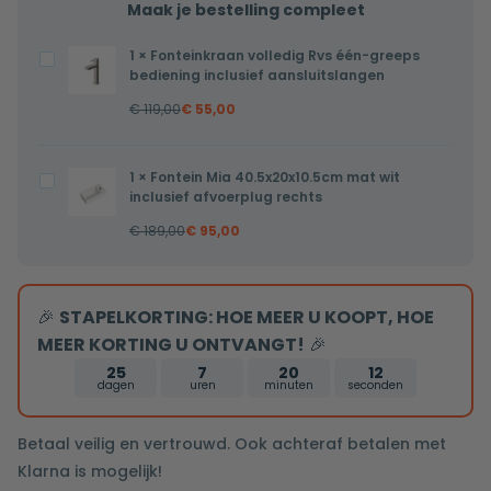
Maak je bestelling compleet
1
×
Fonteinkraan volledig Rvs één-greeps
Fonteinkraan
bediening inclusief aansluitslangen
volledig
€
119,00
€
55,00
Rvs
één-
greeps
1
×
Fontein Mia 40.5x20x10.5cm mat wit
Fontein
bediening
inclusief afvoerplug rechts
Mia
inclusief
€
189,00
€
95,00
40.5x20x10.5cm
aansluitslangen
mat
wit
🎉
STAPELKORTING: HOE MEER U KOOPT, HOE
inclusief
MEER KORTING U ONTVANGT!
🎉
afvoerplug
rechts
25
7
20
12
dagen
uren
minuten
seconden
Betaal veilig en vertrouwd. Ook achteraf betalen met
Klarna is mogelijk!